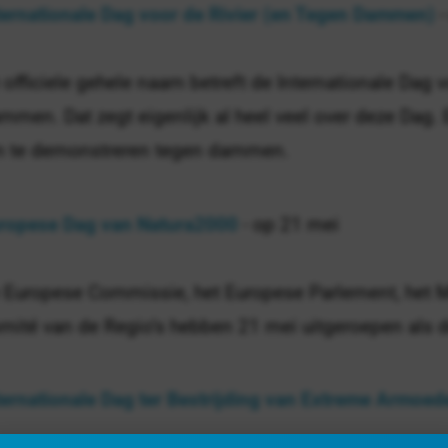
ternationale Dag voor de Rivier (en Tegen Dammen)
-
 officiele gehele naam betreft de Internationale Dag 
mmen. Dat zegt eigenlijk al heel veel over deze Dag. 
 te demonstreren tegen dammen.
ropese Dag van Natura2000
- op 21 mei
 Europese Commissie, het Europese Parlement, het Ma
mité van de Regio’s hebben 21 mei uitgeroepen als 
ternationale Dag ter Bestrijding van Extreme Armoed