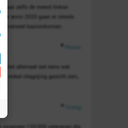
 waar zelfs de meest linkse
, maar anno 2020 gaan er steeds
universeel basisinkomen.
Plezier
at het allemaal wel eens wat
en enkel chagrijnig gezicht zien,
Overig
e ongeveer 120,000 veteranen die