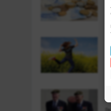
Vr
po
me
In
Op
vr
wa
Ve
De