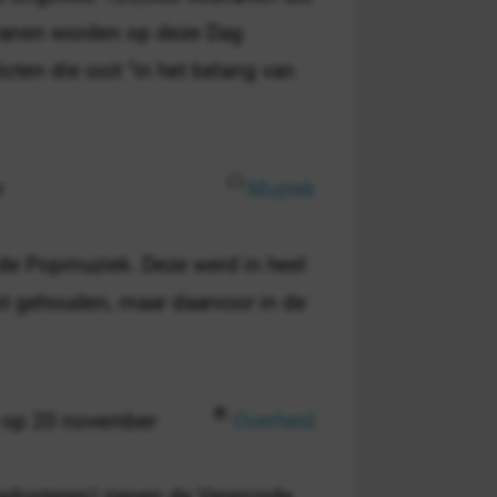
eranen worden op deze Dag
cten die ooit "in het belang van
r
Muziek
 de Popmuziek. Deze werd in heel
tst gehouden, maar daarvoor in de
 op 20 november
Overheid
adopteren) riepen de Verenigde