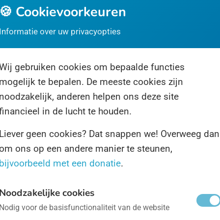
🍪 Cookievoorkeuren
ze Dag is in het leven geroepen om wereldwijd een v
87 is de Dag opgericht en erkend door de Verenigde 
Informatie over uw privacyopties
e er op de Dag worden georganiseerd, komen duize
otestmarsen en demonstraties.
Wij gebruiken cookies om bepaalde functies
mogelijk te bepalen. De meeste cookies zijn
g van de Trainer
- op 7 november
noodzakelijk, anderen helpen ons deze site
financieel in de lucht te houden.
oeger was er een Nederlandse Dag van de Trainer, die
Liever geen cookies? Dat snappen we! Overweeg dan
s ons totaal onbekend. Nu hebben de Belgen de Da
om ons op een andere manier te steunen,
nnen al onze trainers dus gelukkig alsnog in Vlaander
bijvoorbeeld met een donatie
.
Noodzakelijke cookies
ternationale Dag van het Basisinkomen
- op 1 mei
Nodig voor de basisfunctionaliteit van de website