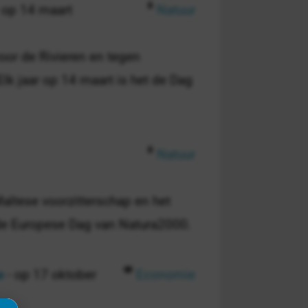
 op 14 maart
Natuur
voor de Rivieren en tegen
Elk jaar op 14 maart is het de Dag
Natuur
ltese voorzitterschap en het
de Europese Dag van Natura2000.
e
- op 17 oktober
Economie