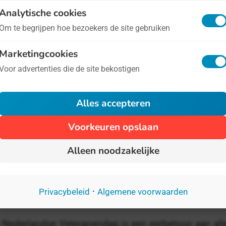
oeger leek dit nog een welhaast communistisch taboe
Analytische cookies
Om te begrijpen hoe bezoekers de site gebruiken
litieke partij zijn vingers niet aan durfde te branden
er serieuze stemmen om te experimenteren met een 
Marketingcookies
Voor advertenties die de site bekostigen
ternationale Dag van het Geluk
- op 20 maart
Alles accepteren
 28 juni 2012 hebben de Verenigde Naties besloten d
Voorkeuren opslaan
olijker mag. Op 20 maart elk jaar willen we dan ook ge
Alleen noodzakelijke
nt het is Internationale Dag van het Geluk.
teranendag
- op 27 juni
·
Privacybeleid
Algemene voorwaarden
 Nederlandse Veteranendag is een eerbetoon aan all