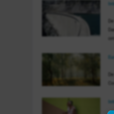
In
De
Da
om
Eu
De
Co
In