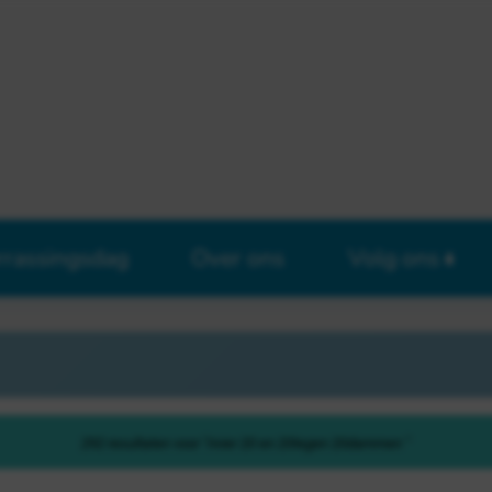
rrassingsdag
Over ons
Volg ons
292 resultaten voor "rivier 20 en 20tegen 20dammen "