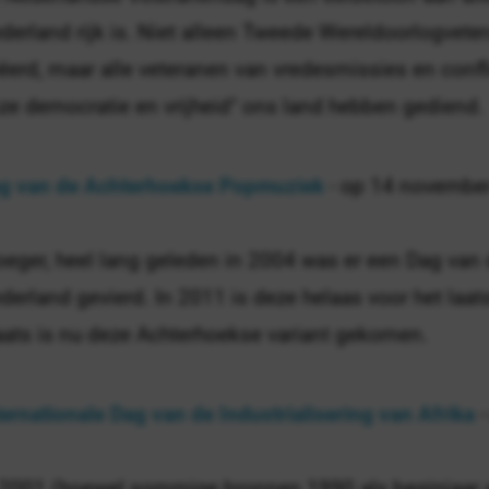
derland rijk is. Niet alleen Tweede Wereldoorlogvet
ëerd, maar alle veteranen van vredesmissies en confli
ze democratie en vrijheid" ons land hebben gediend.
g van de Achterhoekse Popmuziek
- op 14 novembe
oeger, heel lang geleden in 2004 was er een Dag van
derland gevierd. In 2011 is deze helaas voor het laa
aats is nu deze Achterhoekse variant gekomen.
ternationale Dag van de Industrialisering van Afrika
-
 2001 (hoewel sommige bronnen 1990 als beginjaar 