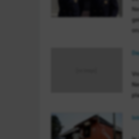
Ne
ge
on
Da
Vr
Ne
pl
In
In