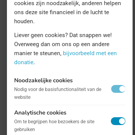
cookies zijn noodzakelijk, anderen helpen
volgen ontvangers juist hun passie en gaan
ons deze site financieel in de lucht te
ze nuttig, al dan niet vrijwilliger werk voor de
houden.
gemeenschap doen zoals de voorstanders
Liever geen cookies? Dat snappen we!
zeggen?
Overweeg dan om ons op een andere
manier te steunen,
bijvoorbeeld met een
Die Dag valt niet geheel toevallig samen met
donatie
.
de
Dag van de Arbeid
. Tijdens de Dag is het
namelijk de bedoeling dat we ons eens wat
Noodzakelijke cookies
beter verdiepen in wat het basisinkomen
Nodig voor de basisfunctionaliteit van de
website
precies is, hoe het werkt, en wat de voor- en
nadelen voor mensen en de economie is. En
Analytische cookies
misschien is er dan straks wel
gratis geld
Om te begrijpen hoe bezoekers de site
voor iedereen beschikaar
!
gebruiken