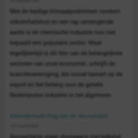
28 september
Met de huidige klimaatproblemen rondom
stikstofuitstoot en een rap verzengende
aarde is de chemische industrie nou niet
bepaald een populaire sector. Maar
tegelijkertijd is dit 'één van de belangrijkste
sectoren van onze economie', schrijft de
branchevereniging, die vooral hamert op de
export en het belang voor de gehele
Nederlandse industrie in het algemeen.
Internationale Dag van de Accountant
10 november
Accountants staan doorgaans niet bekend