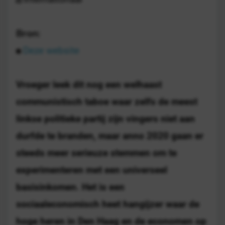
Bron:
Deze website
Vroeger leek dit nog een welhaast
communistisch taboe waar zelfs de meest
linkse politieke partij zijn vingers niet aan
durfde te branden, maar anno 2020 gaan er
steeds meer serieuze stemmen om te
experimenteren met een universeel
basisinkomen. Het is een
sociaaleconomisch heet hangijzer waar de
hoge heren in Den Haag en de economen op