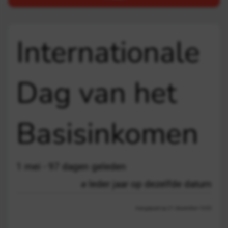
Internationale
Dag van het
Basisinkomen
1 mei - 97 dagen geleden
Ieder jaar op dezelfde datum
Aangepast op 21 december 13:03