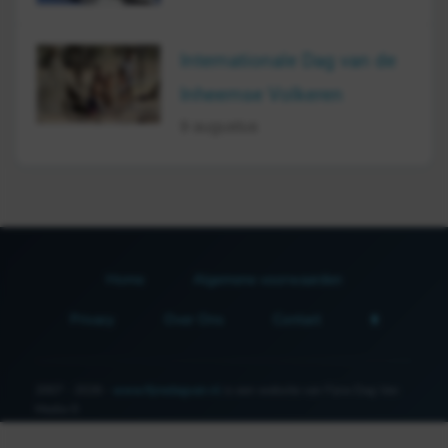
Internationale Dag van de
Inheemse Volkeren
9 augustus
Home
Algemene voorwaarden
Privacy
Over Ons
Contact
2007 - 2026 -
www.fijnedagvan.nl
is een website van Fijne Dag Van
Media ©