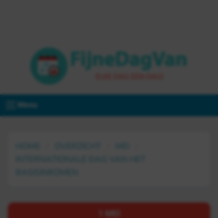
Menu
HOME
OVERZICHT
MEI
INTERNATIONALE DAG VAN HET
BASISINKOMEN
1 MEI