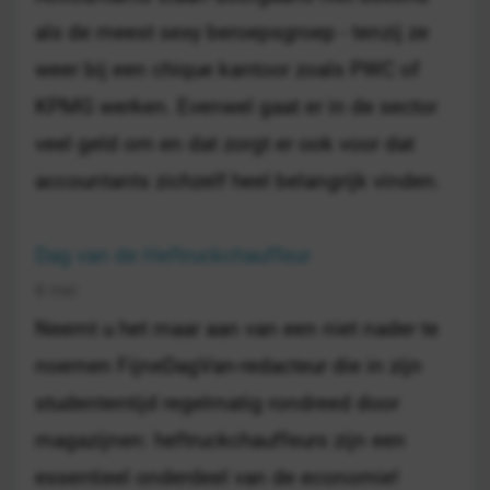
als de meest sexy beroepsgroep - tenzij ze
weer bij een chique kantoor zoals PWC of
KPMG werken. Evenwel gaat er in de sector
veel geld om en dat zorgt er ook voor dat
accountants zichzelf heel belangrijk vinden.
Dag van de Heftruckchauffeur
8 mei
Neemt u het maar aan van een niet nader te
noemen FijneDagVan-redacteur die in zijn
studententijd regelmatig rondreed door
magazijnen: heftruckchauffeurs zijn een
essentieel onderdeel van de economie!