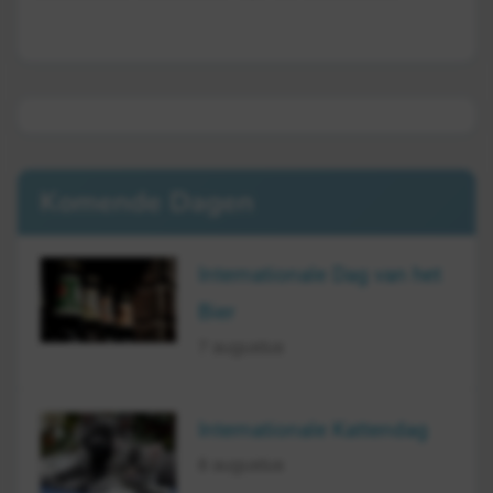
Komende Dagen
Internationale Dag van het
Bier
7 augustus
Internationale Kattendag
8 augustus