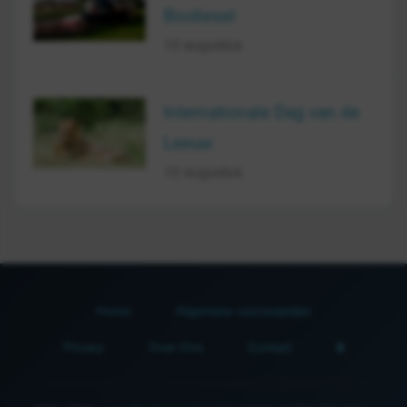
Biodiesel
10 augustus
Internationale Dag van de
Leeuw
10 augustus
Home
Algemene voorwaarden
Privacy
Over Ons
Contact