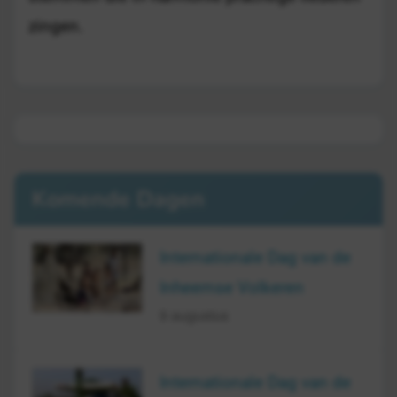
zingen.
Komende Dagen
Internationale Dag van de
Inheemse Volkeren
9 augustus
Internationale Dag van de