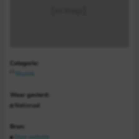
Categorie:
Muziek
Waar gevierd:
Nationaal
Bron:
Deze website