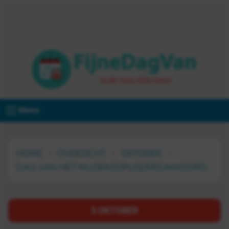
Menu
HOME
OVERZICHT
OKTOBER
DAG VAN HET MUZIEKSOPLEIDERSAKKOORD
5 OKTOBER