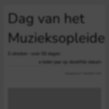
Dag van het
Muzieksopleide
5 oktober - over 58 dagen
Ieder jaar op dezelfde datum
Aangepast op 21 december 13:03