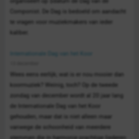
organiseert op $datum de Dag van de
Componist. De Dag is bedoeld om aandacht
te vragen voor muziekmakers van ieder
kaliber.
Internationale Dag van het Koor
13 december
Wees eens eerlijk; wat is er nou mooier dan
koormuziek? Weinig, toch? Op de tweede
zondag van december wordt al 20 jaar lang
de Internationale Dag van het Koor
gehouden, maar dat is niet alleen maar
vanwege de schoonheid van meerdere
stemmen die in harmonie prachtige liederen