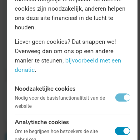
akkoord hen heeft gebracht en of het zijn
cookies zijn noodzakelijk, anderen helpen
vruchten heeft afgeworpen.
ons deze site financieel in de lucht te
houden.
Alle informatie daarover, en natuurlijk over
Liever geen cookies? Dat snappen we!
het Muziekopleidersakkoord zelf, leest u op
Overweeg dan om ons op een andere
websites
zoals deze
.
manier te steunen,
bijvoorbeeld met een
donatie
.
Noodzakelijke cookies
Nodig voor de basisfunctionaliteit van de
website
Analytische cookies
Om te begrijpen hoe bezoekers de site
gebruiken