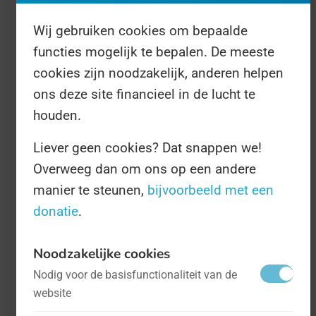
Wij gebruiken cookies om bepaalde
functies mogelijk te bepalen. De meeste
Wereld Gindag
- op 13 juni
Plezier
cookies zijn noodzakelijk, anderen helpen
ons deze site financieel in de lucht te
De tweede zaterdag van juni is ieder jaar
houden.
Wereld Gindag, een viering van de gin-
Liever geen cookies? Dat snappen we!
tonic. Het is een gelegenheid om de
Overweeg dan om ons op een andere
rijke geschiedenis en de diverse
manier te steunen,
bijvoorbeeld met een
smaken van gin te vieren, vaak met
donatie
.
speciale evenementen en proeverijen.
Noodzakelijke cookies
Nodig voor de basisfunctionaliteit van de
website