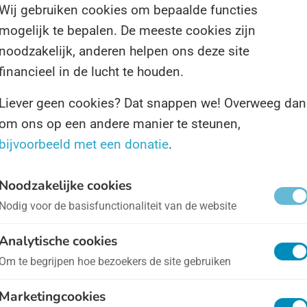
Wij gebruiken cookies om bepaalde functies
mogelijk te bepalen. De meeste cookies zijn
noodzakelijk, anderen helpen ons deze site
financieel in de lucht te houden.
Liever geen cookies? Dat snappen we! Overweeg dan
om ons op een andere manier te steunen,
Stap 3: Veilig betalen
bijvoorbeeld met een donatie
.
 Uw gegevens worden niet gedeeld met derden. Kijk voor mee
Noodzakelijke cookies
Nodig voor de basisfunctionaliteit van de website
Analytische cookies
Hoe werkt het?
Om te begrijpen hoe bezoekers de site gebruiken
dlink in uw inbox.
Vul uw e-mailadres i
Marketingcookies