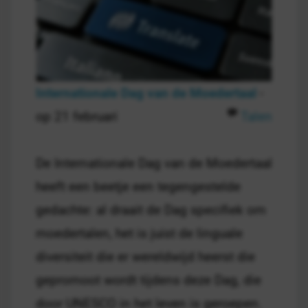
Internationale Dag van de Moedertaal
-
op 21 februari
Talen
De Internationale Dag van de Moedertaal
heeft een beetje een tegengestelde
gedachte: al draait de Dag specifiek om
moedertalen, het is juist de linguale
diversiteit die er wereldwijd heerst die
gepromoot wordt tijdens deze Dag, die
door UNESCO in het leven is geroepen.