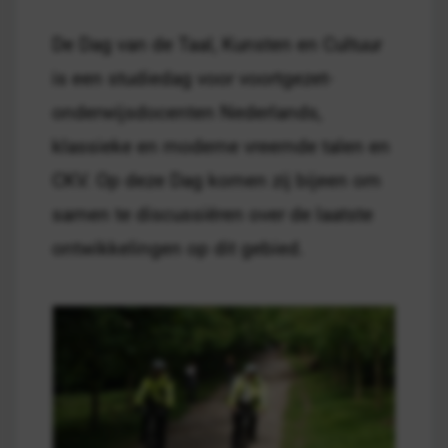
De Dag van de Taal, Kunsten en Cultuur
is een studiedag voor voortgezet-
onderwijsdocenten Nederlands,
klassieke en moderne vreemde talen en
CKV. Op deze Dag komen zij bijeen om
samen te discussiëren over de laatste
ontwikkelingen op dit gebied.