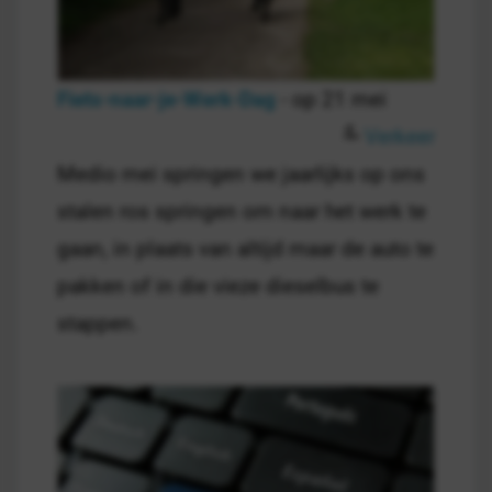
Fiets-naar-je-Werk-Dag
- op 21 mei
Verkeer
Medio mei springen we jaarlijks op ons
stalen ros springen om naar het werk te
gaan, in plaats van altijd maar de auto te
pakken of in die vieze dieselbus te
stappen.