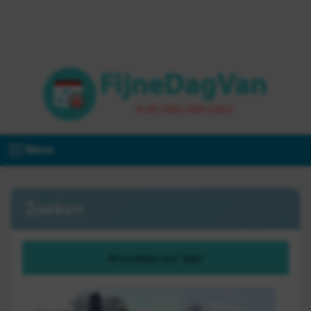
Menu
Zoeken
38 resultaten voor "talen"