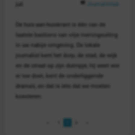
juli
Journalistiek
De huis-aan-huiskrant is één van de
laatste bastions van vrije meningsuiting
in uw nabije omgeving. De lokale
journalist kent het dorp, de stad, de wijk
en de straat op zijn duimpje, hij weet wie
er toe doet, kent de onderliggende
drama's, en dat is iets dat we moeten
koesteren.
1
2
3