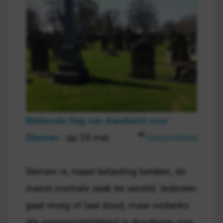
Nationale Dag van Aandacht voor
Sterven
- op 24 mei
Gezondheid
Sterven is, naast belasting betalen, de
meest normale zaak ter wereld. Iedereen
gaat vroeg of laat dood, maar ondanks
die onvermijdelijkheid is doodgaan nog