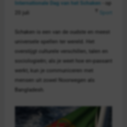
Internationale Dag van het Schaken
- op
20 juli
Sport
Schaken is een van de oudste en meest
universele spellen ter wereld. Het
overstijgt culturele verschillen, talen en
sociologieën; als je weet hoe en-passant
werkt, kun je communiceren met
mensen uit zowel Noorwegen als
Bangladesh.