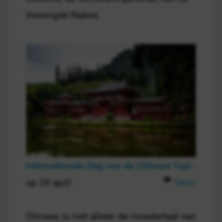
Verenigde Naties.
Internationale Dag van de Chinese Taal
-
op 20 april
Talen
Chinees is niet alleen de moedertaal van