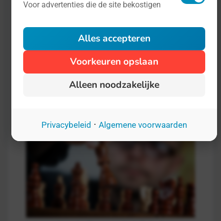
Voor advertenties die de site bekostigen
World Restart a Heart Day, dat we voor
het gemak liefst vertalen als de Dag van
Alles accepteren
de Reanimatie, is in 2018 door het
Europees Parlement uitgeroepen, omdat
Voorkeuren opslaan
iedereen reanimatie zou moeten leren.
Alleen noodzakelijke
·
Privacybeleid
Algemene voorwaarden