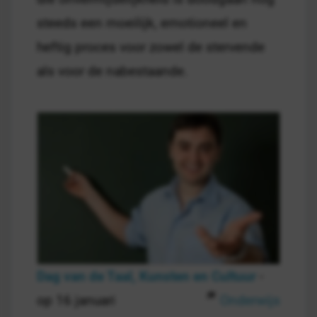
steeds een moeilijk, emotioneel en
heftig proces voor zowel de stervende
als voor de nabestaande.
Dag van de Taal, Kunsten en Cultuur
-
op 16 januari
Onderwijs