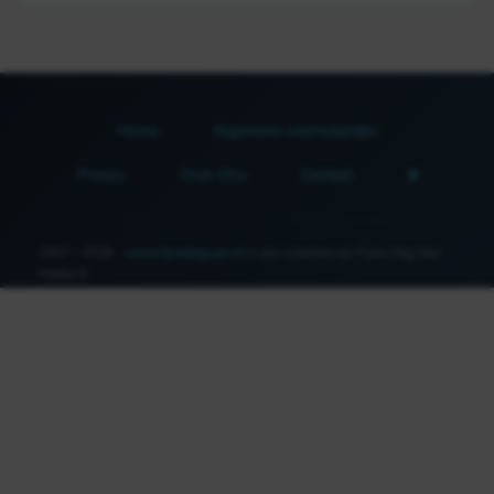
Home
Algemene voorwaarden
Privacy
Over Ons
Contact
2007 - 2026 -
www.fijnedagvan.nl
is een website van Fijne Dag Van
Media ©