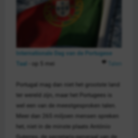
Internationale Dag van de Portugese
Taal
- op 5 mei
Talen
Portugal mag dan niet het grootste land
ter wereld zijn, maar het Portugees is
wel een van de meestgesproken talen.
Meer dan 265 miljoen mensen spreken
het, niet in de minste plaats António
Guterres, de secretaris-generaal van de