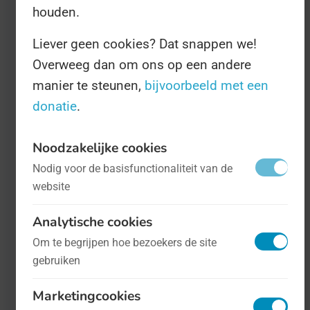
Zelfs wij hebben moeders. Dat, en
houden.
belasting betalen, is wat ons allemaal
Liever geen cookies? Dat snappen we!
verbindt met elkaar.
Overweeg dan om ons op een andere
manier te steunen,
bijvoorbeeld met een
donatie
.
Noodzakelijke cookies
Nodig voor de basisfunctionaliteit van de
website
Analytische cookies
Om te begrijpen hoe bezoekers de site
Internationale Dag van de Reanimatie
-
gebruiken
op 16 oktober
Gezondheid
Marketingcookies