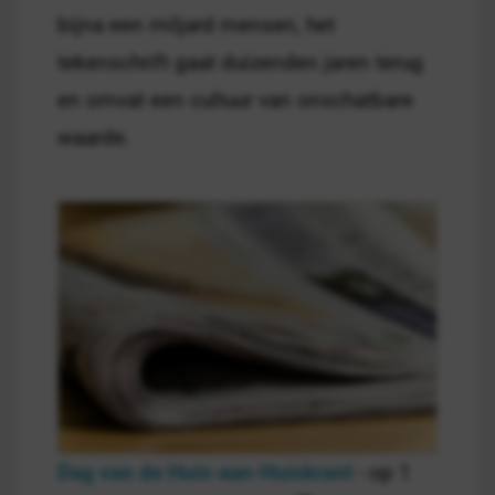
bijna een miljard mensen, het
tekenschrift gaat duizenden jaren terug
en omvat een cultuur van onschatbare
waarde.
Dag van de Huis-aan-Huiskrant
- op 1