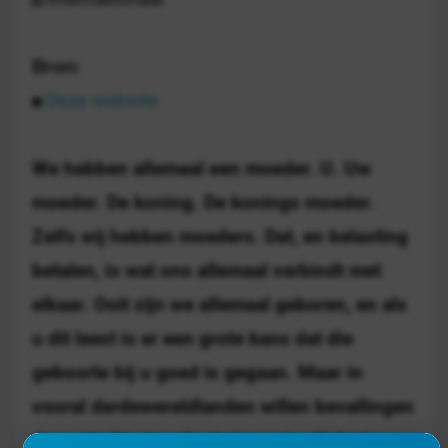
Bron:
Deze website
We hebben allemaal een moeder. U. Uw
moeder. De koning. De konings moeder.
Zelfs wij hebben moeders. Dat, en belasting
betalen, is wat ons allemaal verbindt met
elkaar. Ooit zijn we allemaal geboren, en als
u dit leest is er een grote kans dat die
geboorte bij u goed is gegaan. Maar in
vooral derdewereldlanden willen bevallingen
door slechte (medische) omstandigheden