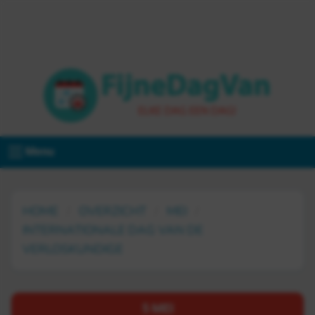
Menu
HOME
OVERZICHT
MEI
INTERNATIONALE DAG VAN DE
VERLOSKUNDIGE
5 MEI