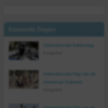
Komende Dagen
Internationale Kattendag
8 augustus
Internationale Dag van de
Inheemse Volkeren
9 augustus
Internationale Dag van de