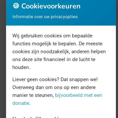
🍪 Cookievoorkeuren
nog wel eens gecompliceerd raken: In veel
landen is het sterftecijfer van pasgeborenen
Informatie over uw privacyopties
soms onaangenaam hoog.
Wij gebruiken cookies om bepaalde
Rolletjes
functies mogelijk te bepalen. De meeste
cookies zijn noodzakelijk, anderen helpen
De oplossing? Verloskundigen.
ons deze site financieel in de lucht te
Gespecialiseerde, opgeleide mensen (het
houden.
zijn doorgaans vrouwen) die zwangere
vrouwen helpen tijdens de bevalling. Die
Liever geen cookies? Dat snappen we!
Overweeg dan om ons op een andere
zorgen dat alles op rolletjes verloopt en dat
manier te steunen,
bijvoorbeeld met een
er zo veel meer gezonde kinderen worden
donatie
.
geboren. Voor die vrouwen organiseert de
International Confederation Of Midwives de