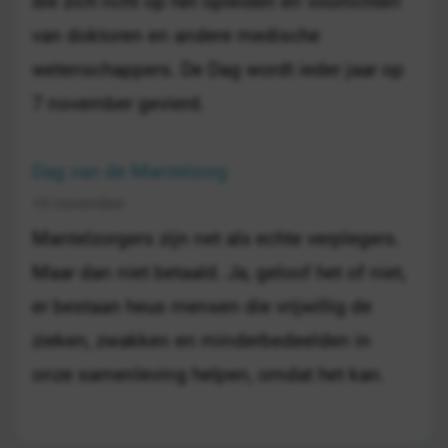
die zich richt op het opleiden en voorlichten
van doktoren en andere medische
wetenschappers. De Dag wordt ieder jaar op
7 november gevierd.
Dag van de Mantelzorg
10 november
Mantelzorgers zijn net als echte verplegers.
Maar dan niet betaald. Ja, geloof het of niet,
er bestaan heus mensen die vrijwillig de
zieken, zwakken en minderbedeelden in
onze samenleving helpen, omdat het kan.