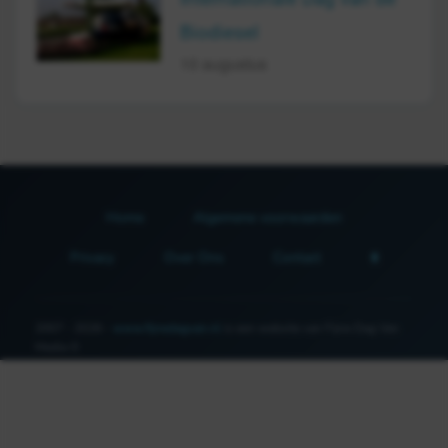
Biodiesel
10 augustus
Home
Algemene voorwaarden
Privacy
Over Ons
Contact
2007 - 2026 -
www.fijnedagvan.nl
is een website van Fijne Dag Van
Media ©