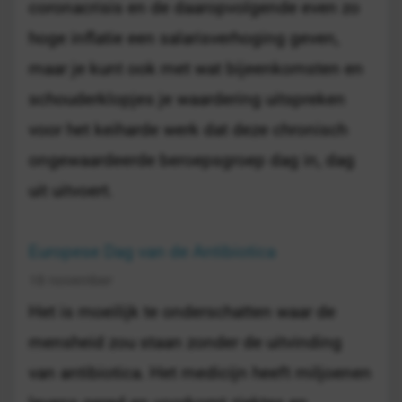
coronacrisis en de daaropvolgende even zo
hoge inflatie een salarisverhoging geven,
maar je kunt ook met wat bijeenkomsten en
schouderklopjes je waardering uitspreken
voor het keiharde werk dat deze chronisch
ongewaardeerde beroepsgroep dag in, dag
uit uitvoert.
Europese Dag van de Antibiotica
18 november
Het is moeilijk te onderschatten waar de
mensheid zou staan zonder de uitvinding
van antibiotica. Het medicijn heeft miljoenen