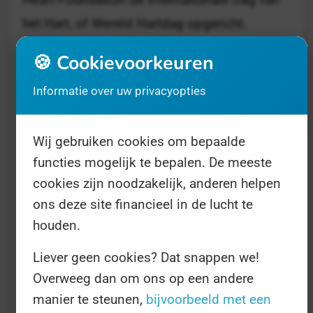
het Hart, of Wereld Hartdag opgericht.
Voorheen op de laatste zondag van
🍪 Cookievoorkeuren
september, maar nu gewoon elk jaar op 29
Informatie over uw privacyopties
september. Wist u bijvoorbeeld dat 80% van
die 17 miljoen slachtoffers gered had
Wij gebruiken cookies om bepaalde
kunnen worden, hadden zij zich onthouden
functies mogelijk te bepalen. De meeste
van de grootste risicofactoren als roken en
cookies zijn noodzakelijk, anderen helpen
ongezonde voeding? Dat geeft te denken...
ons deze site financieel in de lucht te
houden.
Informatie over de Dag is op
de website van
Liever geen cookies? Dat snappen we!
de WHF
te vinden, maar ook uiteraard op
Overweeg dan om ons op een andere
Wikipedia
.
manier te steunen,
bijvoorbeeld met een