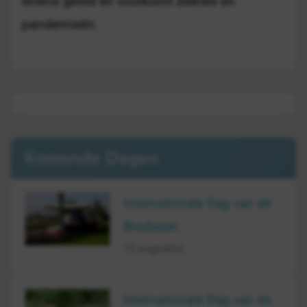
levens gered en voorkomt ziektes en
pandemieën.
Komende Dagen
Internationale Dag van de
Biodiesel
10 augustus
Internationale Dag van de