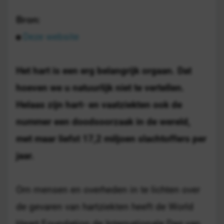
Bron:
Deze website
Het hart is een erg belangrijk orgaan. Dat
hoeven we u natuurlijk niet te vertellen.
Helaas zijn hart- en vaatziekten ook de
nummer een doodsoorzaak in de wereld,
met maar liefst 17,2 miljoen slachtoffers per
jaar.
Om mensen en overheden in te lichten over
de gevaren van hartziekten heeft de World
Heart Foundation de Internationale Dag van