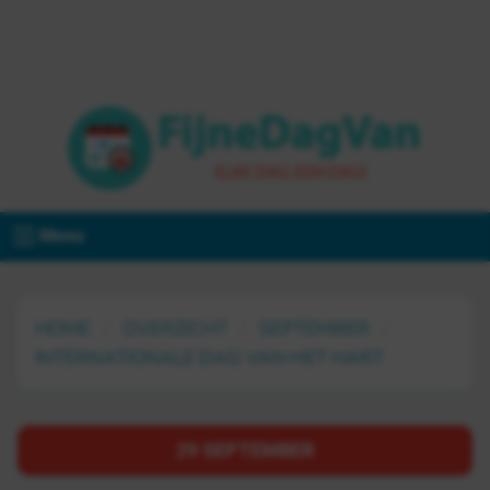
Menu
HOME
OVERZICHT
SEPTEMBER
INTERNATIONALE DAG VAN HET HART
29 SEPTEMBER