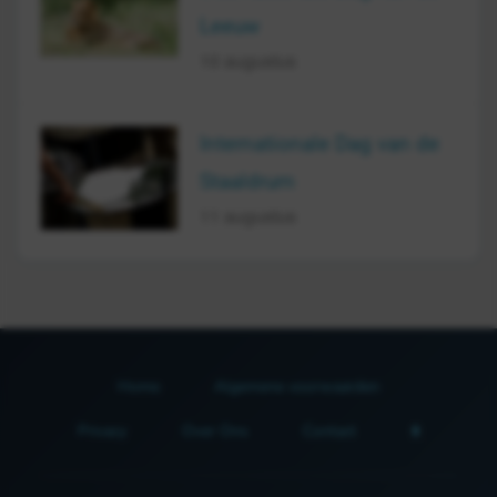
Leeuw
10 augustus
Internationale Dag van de
Staaldrum
11 augustus
Home
Algemene voorwaarden
Privacy
Over Ons
Contact