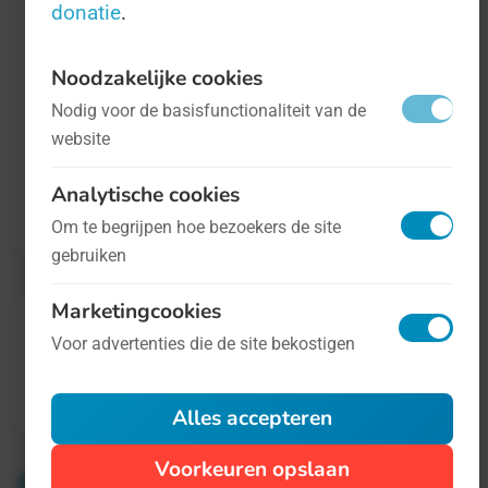
donatie
.
Geheel in stijl van complotdenkers ziet
de
Noodzakelijke cookies
website van Wereld Onthullingsdag
er lekker
Nodig voor de basisfunctionaliteit van de
website
retro jaren 90 uit, maar de informatie is in
ieder geval uitgebreid. The truth is out there!
Analytische cookies
Om te begrijpen hoe bezoekers de site
gebruiken
Marketingcookies
Voor advertenties die de site bekostigen
Alles accepteren
Voorkeuren opslaan