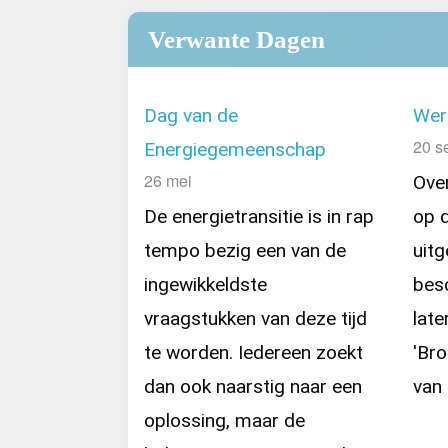
Verwante Dagen
Dag van de
Wer
20 s
Energiegemeenschap
26 mei
Ove
De energietransitie is in rap
op 
tempo bezig een van de
uitg
ingewikkeldste
besc
vraagstukken van deze tijd
late
te worden. Iedereen zoekt
'Bro
dan ook naarstig naar een
van 
oplossing, maar de