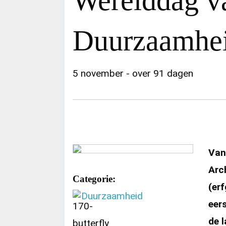
Werelddag va
Duurzaamhe
5 november - over 91 dagen
Van
Arc
Categorie:
(er
Duurzaamheid
eer
de 