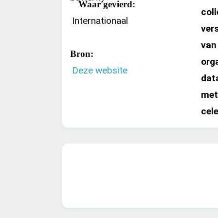
Waar gevierd:
coll
Internationaal
ver
van
Bron:
org
Deze website
data
met
cel