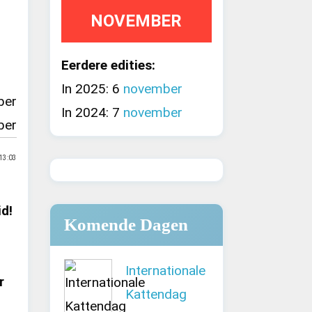
NOVEMBER
Eerdere edities:
In 2025: 6
november
ber
In 2024: 7
november
ber
13:03
d!
Komende Dagen
Internationale
r
Kattendag