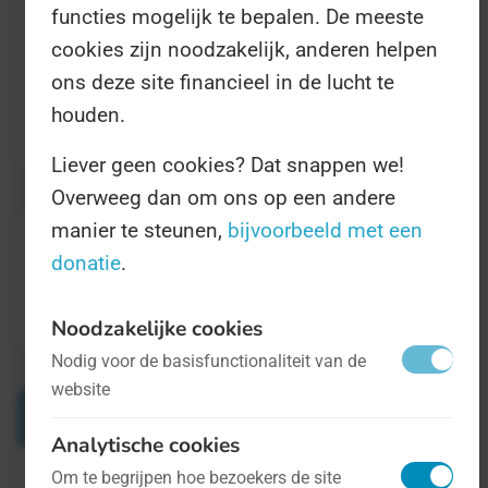
functies mogelijk te bepalen. De meeste
medewerkers.
cookies zijn noodzakelijk, anderen helpen
ons deze site financieel in de lucht te
Meer informatie vindt u op
houden.
www.dedagvanhetfamiliebedrijf.nl
.
Liever geen cookies? Dat snappen we!
Overweeg dan om ons op een andere
manier te steunen,
bijvoorbeeld met een
donatie
.
Noodzakelijke cookies
Nodig voor de basisfunctionaliteit van de
website
Verwante Dagen
Analytische cookies
Om te begrijpen hoe bezoekers de site