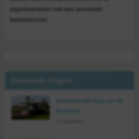
experimenteren met een universeel
basisinkomen.
Komende Dagen
Internationale Dag van de
Biodiesel
10 augustus