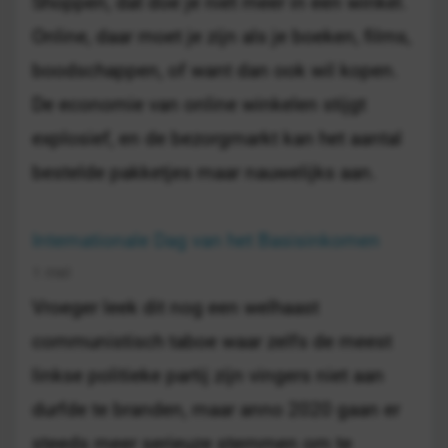
Shoppen, dat doe je niet meer in een winkel.
Online, daar moet je zijn als je boeken, films,
boodschappen, of want dan ook wil kopen.
De economie van online winkelen stijgt
explosief, en de bezorgmarkt kan het aantal
bestelde pakketjes maar nauwelijks aan.
Internationale Dag van het Basisinkomen
1 mei
Vroeger leek dit nog een welhaast
communistisch taboe waar zelfs de meest
linkse politieke partij zijn vingers niet aan
durfde te branden, maar anno 2020 gaan er
steeds meer serieuze stemmen om te