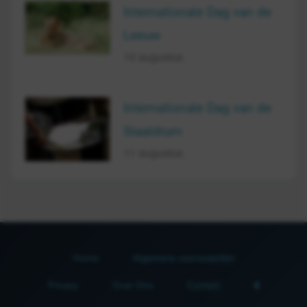
Internationale Dag van de
Leeuw
10 augustus
Internationale Dag van de
Staaldrum
11 augustus
Home
Algemene voorwaarden
Privacy
Over Ons
Contact