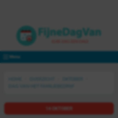
Menu
HOME
OVERZICHT
OKTOBER
DAG VAN HET FAMILIEBEDRIJF
14 OKTOBER