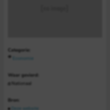
Categorie:
Economie
Waar gevierd:
Nationaal
Bron:
Deze website