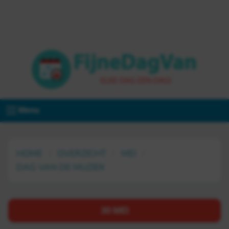
Menu
HOME
OVERZICHT
MEI
DAG VAN DE MUZIEK
30 MEI