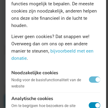
functies mogelijk te bepalen. De meeste
geswingd. Omdat het een jubileumeditie
cookies zijn noodzakelijk, anderen helpen
betreft zijn er extra festiviteiten gepland.
ons deze site financieel in de lucht te
houden.
www.dagvandemuziek.nl
voor meer
Liever geen cookies? Dat snappen we!
informatie.
Overweeg dan om ons op een andere
manier te steunen,
bijvoorbeeld met een
donatie
.
Noodzakelijke cookies
Nodig voor de basisfunctionaliteit van de
website
Analytische cookies
Verwante Dagen
Om te begrijpen hoe bezoekers de site