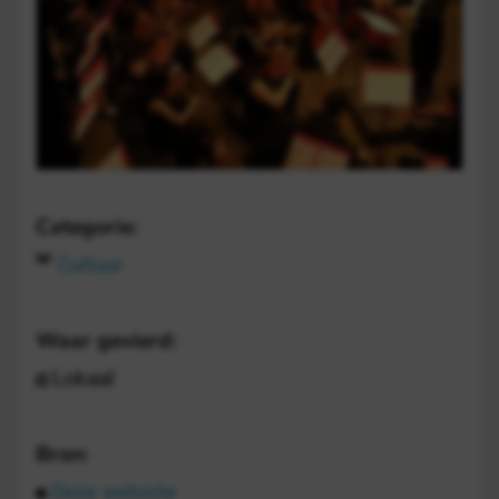
Categorie:
Cultuur
Waar gevierd:
Lokaal
Bron:
Deze website