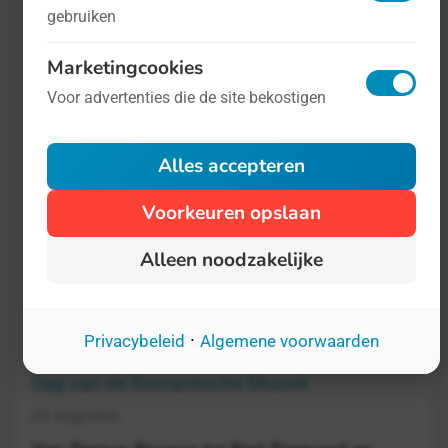
gebruiken
Internationale Dag van het Kinderboek
Marketingcookies
2 april
Voor advertenties die de site bekostigen
In 1805 werd een groot
kinderboekenschrijver geboren: Hans
Alles accepteren
Christiaan Andersen. Deze Deense
Voorkeuren opslaan
verhalenverteller kent u wel van de sprookjes
van vroeger: De Prinses op de Erwt, de Kleine
Alleen noodzakelijke
Zeemeermin of het Meisje met de
Zwavelstokjes.
·
Privacybeleid
Algemene voorwaarden
Dag van de Romantische Muziek
23 augustus