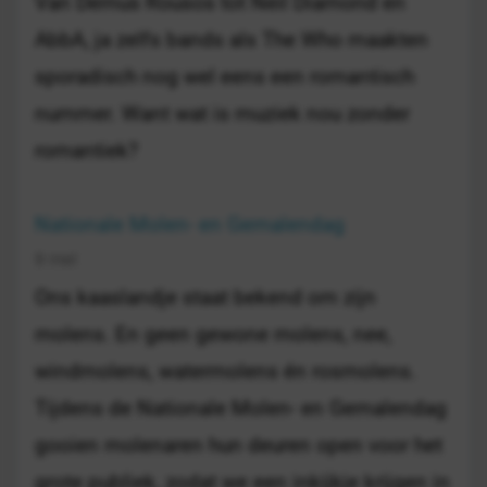
Van Demus Rousos tot Neil Diamond en
AbbA, ja zelfs bands als The Who maakten
sporadisch nog wel eens een romantisch
nummer. Want wat is muziek nou zonder
romantiek?
Nationale Molen- en Gemalendag
9 mei
Ons kaaslandje staat bekend om zijn
molens. En geen gewone molens, nee,
windmolens, watermolens én rosmolens.
Tijdens de Nationale Molen- en Gemalendag
gooien molenaren hun deuren open voor het
grote publiek, zodat we een inkijkje krijgen in