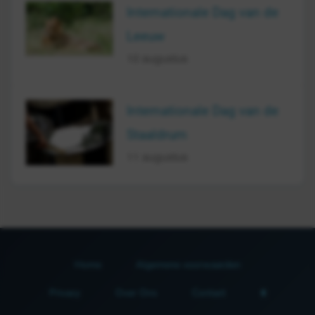
Internationale Dag van de
Leeuw
10 augustus
Internationale Dag van de
Staaldrum
11 augustus
Home
Algemene voorwaarden
Privacy
Over Ons
Contact