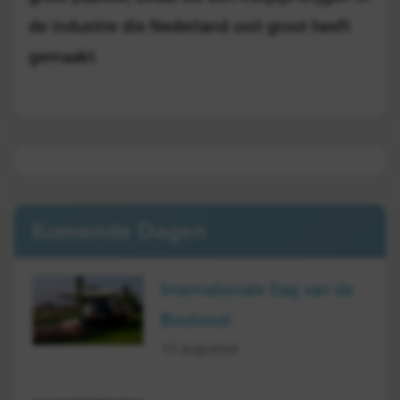
de industrie die Nederland ooit groot heeft
gemaakt.
Komende Dagen
Internationale Dag van de
Biodiesel
10 augustus