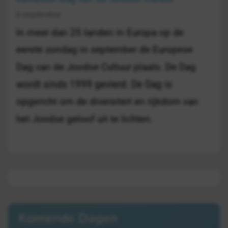
6 september
In meer dan 25 landen in Europa op de
eerste zondag in september de Europese
Dag van de Joodse Cultuur plaats. De Dag
wordt sinds 1999 gevierd. De Dag is
opgericht om de diversiteit en rijkdom van
het Joodse geloof uit te lichten.
Komende Dagen