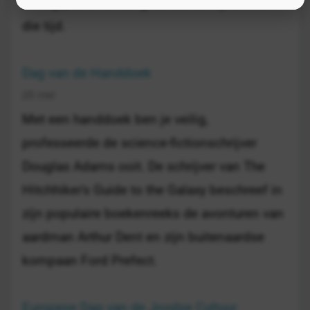
la Vega, drie van de grootste schrijvers van
die tijd.
Dag van de Handdoek
25 mei
Met een handdoek ben je veilig,
professeerde de science-fictionschrijver
Douglas Adams ooit. De schrijver van The
Hitchhiker's Guide to the Galaxy beschreef in
zijn populaire boekenreeks de avonturen van
aardman Arthur Dent en zijn buitenaardse
kompaan Ford Prefect.
Europese Dag van de Joodse Cultuur