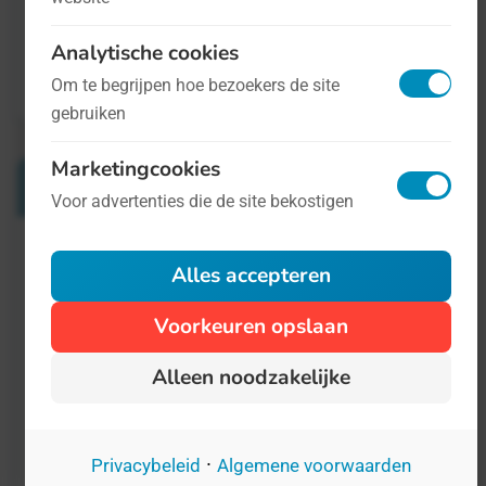
Analytische cookies
Om te begrijpen hoe bezoekers de site
gebruiken
Marketingcookies
Verwante Dagen
Voor advertenties die de site bekostigen
Internationale Dag van het Boek en de
Alles accepteren
Auteursrechten
Voorkeuren opslaan
23 april
Alleen noodzakelijke
23 april is een symbolische datum in de
literaire wereld: Op deze Dag in 1616 stierven
Cervantes, Shakespeare en Inca Garcilaso de
·
Privacybeleid
Algemene voorwaarden