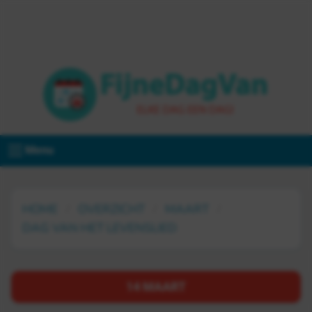
Menu
HOME
OVERZICHT
MAART
DAG VAN HET LEVENSLIED
14 MAART