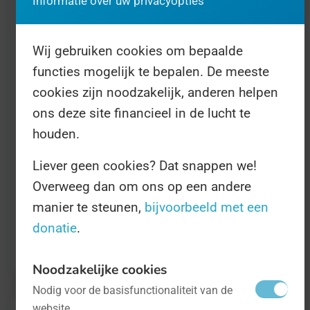
Informatie over uw privacyopties
die dit evenement jaarlijks organiseert.
Wij gebruiken cookies om bepaalde
De afgelopen jaren is de Dag van het
functies mogelijk te bepalen. De meeste
Levenslied meerdere keren niet doorgegaan
cookies zijn noodzakelijk, anderen helpen
vanwege het coronavirus. Dit jaar is de Dag
ons deze site financieel in de lucht te
weer opnieuw doorgegaan en ook nu vindt
houden.
de dag weer plaats. Dit jaar gebeurt dat op
Liever geen cookies? Dat snappen we!
14 maart.
Overweeg dan om ons op een andere
manier te steunen,
bijvoorbeeld met een
Op de speelse
website
staat alle informatie
donatie
.
die u nodig heeft.
Noodzakelijke cookies
Nodig voor de basisfunctionaliteit van de
website