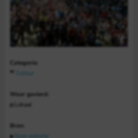
Categorie:
Cultuur
Waar gevierd:
Lokaal
Bron:
Deze website