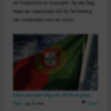
de Creativiteit en Innovatie. Op die Dag
staat de organisatie stil bij het belang
van creativiteit voor de mens.
Internationale Dag van de Portugese
Taal
- op 5 mei
Talen