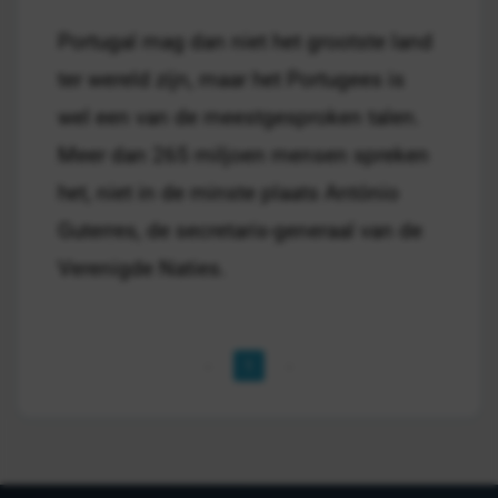
Portugal mag dan niet het grootste land
ter wereld zijn, maar het Portugees is
wel een van de meestgesproken talen.
Meer dan 265 miljoen mensen spreken
het, niet in de minste plaats António
Guterres, de secretaris-generaal van de
Verenigde Naties.
1