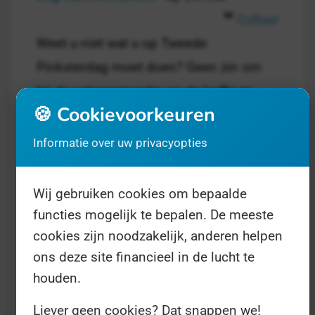
Cultuur
Weet u niet wat u op Tweede
Pinksterdag moet doen? Geen zin om
bij de schoonmoeder op de koffie te
🍪 Cookievoorkeuren
gaan of om met moeder de vrouw over
de Scheveningse meubelboulevard te
Informatie over uw privacyopties
slenteren?
Wij gebruiken cookies om bepaalde
functies mogelijk te bepalen. De meeste
cookies zijn noodzakelijk, anderen helpen
ons deze site financieel in de lucht te
houden.
Liever geen cookies? Dat snappen we!