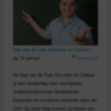
Dag van de Taal, Kunsten en Cultuur
-
op 16 januari
Onderwijs
De Dag van de Taal, Kunsten en Cultuur
is een studiedag voor voortgezet-
onderwijsdocenten Nederlands,
klassieke en moderne vreemde talen en
CKV. Op deze Dag komen zij bijeen om