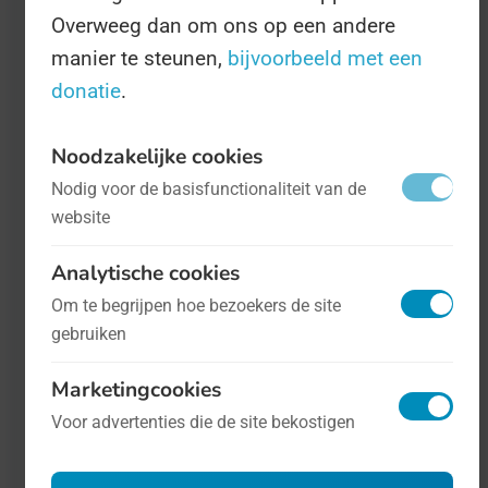
Overweeg dan om ons op een andere
manier te steunen,
bijvoorbeeld met een
Internationale Dag van de Dans
- op 29
donatie
.
april
Sport
Noodzakelijke cookies
Nodig voor de basisfunctionaliteit van de
29 april is een vrolijke Dag. We mogen
website
dan namelijk ongeneneerd op straat de
rumba, de cha-cha-cha, de jive en de
Analytische cookies
macarena doen. Het is dan namelijk
Om te begrijpen hoe bezoekers de site
gebruiken
Internationale Dag Van De Dans!
Marketingcookies
Voor advertenties die de site bekostigen