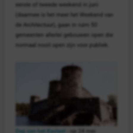
eerste of tweede weekend in juni
(daarmee is het meer het Weekend van
de Architectuur), gaan in ruim 50
gemeenten allerlei gebouwen open die
normaal nooit open zijn voor publiek.
Dag van het Kasteel
- op 24 mei