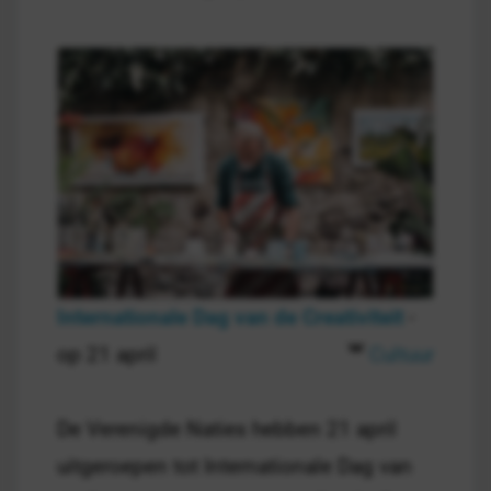
Internationale Dag van de Creativiteit
-
op 21 april
Cultuur
De Verenigde Naties hebben 21 april
uitgeroepen tot Internationale Dag van