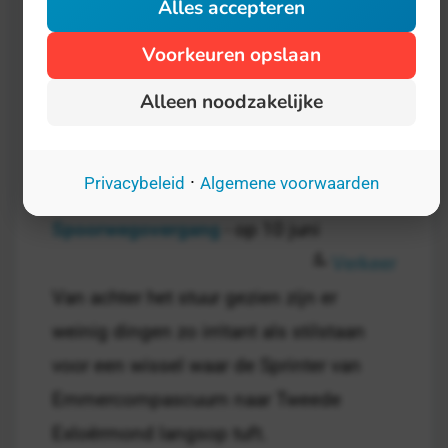
Alles accepteren
Voorkeuren opslaan
Alleen noodzakelijke
·
Privacybeleid
Algemene voorwaarden
Internationale Dag van de
Spoorwegovergang
- op 10 juni
Verkeer
Van achter het stuur gezien zijn er
weinig dingen zo irritant als stilstaan
voor een wissel waar de Sprinter van
Emmercompascuum naar Tweede
Exloërmond langsop tuft.