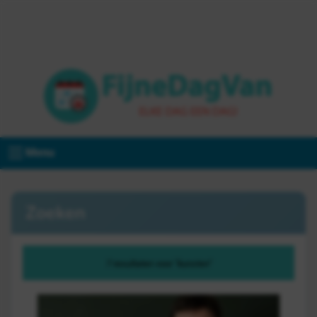
Menu
Zoeken
7 resultaten voor "kunsten"