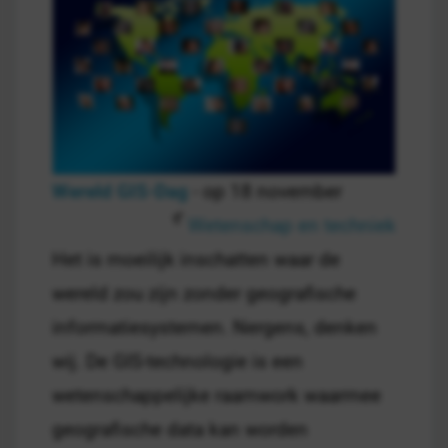
Wereld GIS-Dag
- op 18 november
Wetenschap en techniek
Het is moeilijk inschatten waar de
wereld zou zijn zonder geografische
informatiesystemen. Nergens, denken
wij. De GIS-technologie is een
wetenschappelijke raamwork waarmee
geografische data kan worden