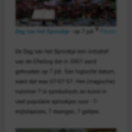
Dag van het Sprookje
- op 7 juli
Plezier
De Dag van het Sprookje een initiatief
van de Efteling dat in 2007 werd
gehouden op 7 juli. Een logische datum,
want dat was 07-07-'07. Het (magische)
nummer 7 is symbolisch, en komt in
veel populaire sprookjes voor - 7-
mijlslaarzen, 7 dwergen, 7 geitjes.