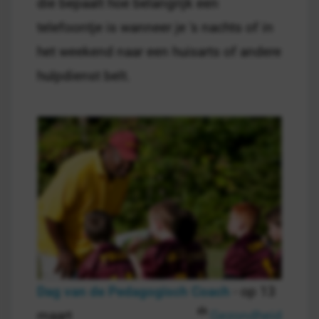
die bepaalt hoe belangrijk een
telefoontje is wanneer je 's nachts of in
het weekend naar een huisarts of andere
hulpdienst belt.
Dag van de Pedagogisch Coach
- op 13
maart
Gezondheid