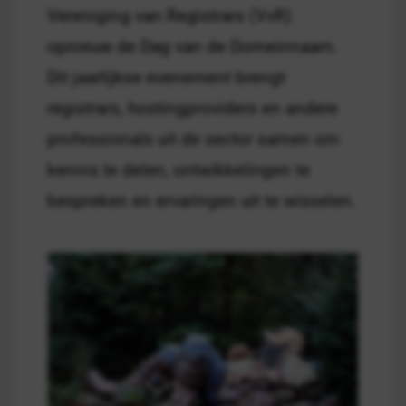
Vereniging van Registrars (VvR)
opnieuw de Dag van de Domeinnaam.
Dit jaarlijkse evenement brengt
registrars, hostingproviders en andere
professionals uit de sector samen om
kennis te delen, ontwikkelingen te
bespreken en ervaringen uit te wisselen.