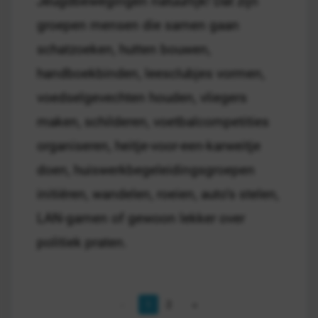
Jeugdbewegingen natuurlijk! Dat zijn
groepen mensen die samen gaan
schatzoeken, hutten bouwen,
handboekbinden, leesclubjes vormen,
voedselgevechten houden, vliegers
maken, schilderen, voetbalcompetities
organiseren, heitje-voor-een-karweitje
doen, huiswerkbegeleidingsgroepen
initiëren, wandelen, roeien, auto’s stelen,
LAN-gamen of gewoon lekker over
politiek praten.
1
2