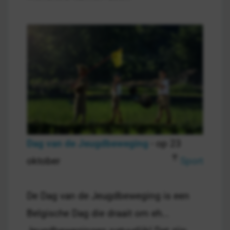
Dag van de Jeugdbeweging
- op 23
oktober
Sport
De Dag van de Jeugdbeweging is een
Belgische Dag die draait om eh...