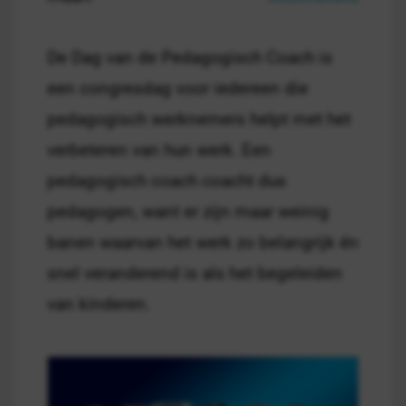
De Dag van de Pedagogisch Coach is
een congresdag voor iedereen die
pedagogisch werknemers helpt met het
verbeteren van hun werk. Een
pedagogisch coach coacht dus
pedagogen, want er zijn maar weinig
banen waarvan het werk zo belangrijk én
snel veranderend is als het begeleiden
van kinderen.