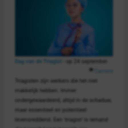
Dag van de Triagist
- op 24 september
Carriere
Triagisten zijn werkers die het niet
makkelijk hebben. Immer
ondergewaardeerd, altijd in de schaduw,
maar essentieel en potentieel
levensreddend. Een 'triagist' is iemand