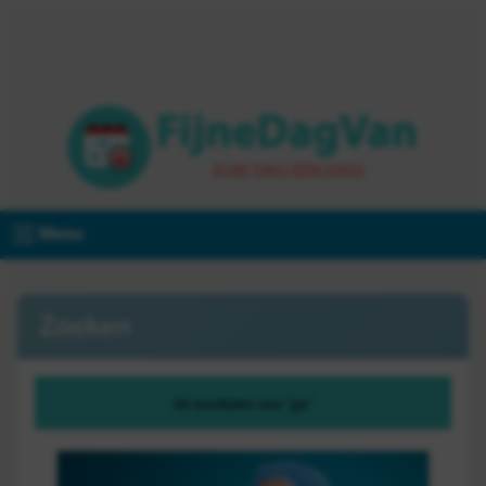
Menu
Zoeken
66 resultaten voor "gis"