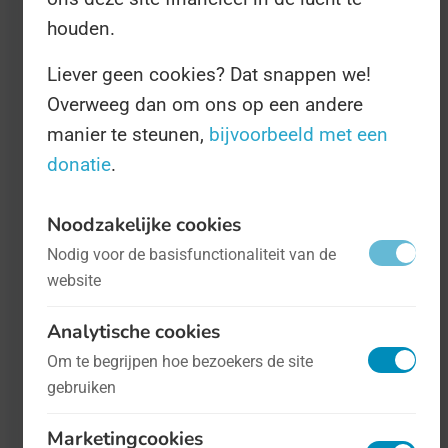
houden.
Liever geen cookies? Dat snappen we!
Dag van de Chemische Logistiek
- op 28
Overweeg dan om ons op een andere
september
Economie
manier te steunen,
bijvoorbeeld met een
donatie
.
Met de huidige klimaatproblemen
rondom stikstofuitstoot en een rap
Noodzakelijke cookies
verzengende aarde is de chemische
Nodig voor de basisfunctionaliteit van de
website
industrie nou niet bepaald een populaire
sector. Maar tegelijkertijd is dit 'één van
Analytische cookies
de belangrijkste sectoren van onze
Om te begrijpen hoe bezoekers de site
economie', schrijft de
gebruiken
branchevereniging, die vooral hamert op
Marketingcookies