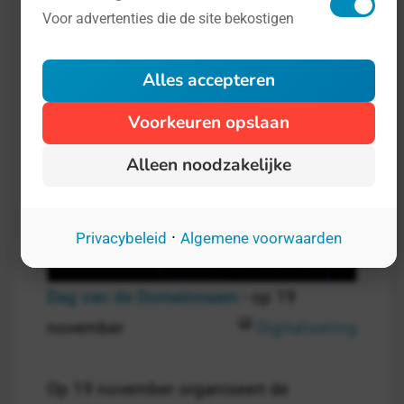
de export en het belang voor de gehele
Voor advertenties die de site bekostigen
Nederlandse industrie in het algemeen.
Alles accepteren
Voorkeuren opslaan
Alleen noodzakelijke
·
Privacybeleid
Algemene voorwaarden
Dag van de Domeinnaam
- op 19
november
Digitalisering
Op 19 november organiseert de