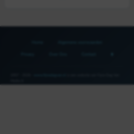
Home
Algemene voorwaarden
Privacy
Over Ons
Contact
2007 - 2026 -
www.fijnedagvan.nl
is een website van Fijne Dag Van
Media ©