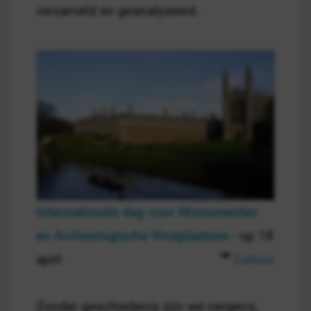
verzameld en geanalyzeerd.
Internationale dag voor Monumenten
en Archeologische Vindplaatsen
- op 18
april
Cultuur
Zonder geschiedenis zijn we nergens,