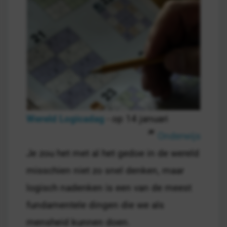
Wereld Logicadag
- op 14 januari
Onderwijs
Je zou het met al het gedoe in de wereld
misschien niet zo snel denken, maar
logisch nadenken is een van de meest
fundamentele dingen die we als
mensheid kunnen doen.