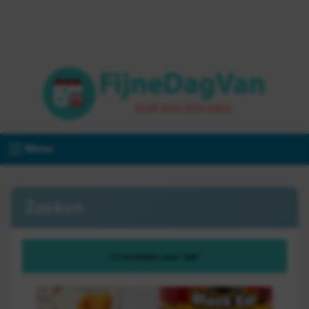
Menu
Zoeken
12 resultaten voor "dak"