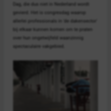
Dag, die dus niet in Nederland wordt
gevierd. Het is congresdag waarop
allerlei professionals in 'de dakensector'
bij elkaar kunnen komen om te praten
over hun ongetwijfeld waanzinnig
spectaculaire vakgebied.