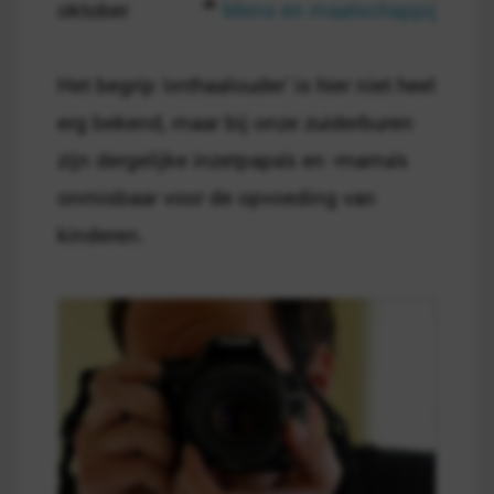
oktober
Mens en maatschappij
Het begrip 'onthaalouder' is hier niet heel
erg bekend, maar bij onze zuiderburen
zijn dergelijke inzetpapa's en -mama's
onmisbaar voor de opvoeding van
kinderen.