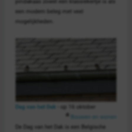
pindakaas zowel een klassiekertje is als
een modern beleg met veel
mogelijkheden.
Dag van het Dak
- op 16 oktober
Bouwen en wonen
De Dag van het Dak is een Belgische