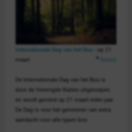
Internationale Dag van het Bos
- op 21
maart
Natuur
De Internationale Dag van het Bos is
door de Verenigde Naties uitgeroepen
en wordt gevierd op 21 maart ieder jaar.
De Dag is voor het genereren van extra
aandacht voor alle typen bos.