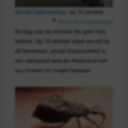
Wereld Daklozendag
- op 10 oktober
Mens en maatschappij
De Dag voor de mensen die geen huis
hebben. Op 10 oktober staan we stil bij
dit fenomeen, omdat thuisloosheid in
een welvarend land als Nederland niet
zou moeten en mogen bestaan.