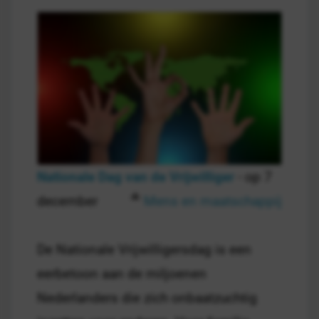
Nationale Dag van de Vrijwilliger
- op 7
december
Mens en maatschappij
De Nationale Vrijwilligersdag is een
eerbetoon aan de miljoenen
Nederlanders die zich onbaatzuchtig