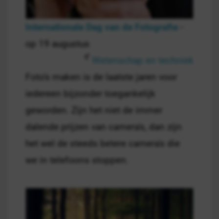
Internationale Dag van de Fotografie
-
op 19 augustus
Wetenschap en techniek
Foto's maken is de laatste jaren voor
iedereen bijzonder toegankelijk
geworden. Zijn het niet de immer
dalende prijzen van camera's, dan zijn
het wel de steeds betere camera's die
we in telefoons stoppen.