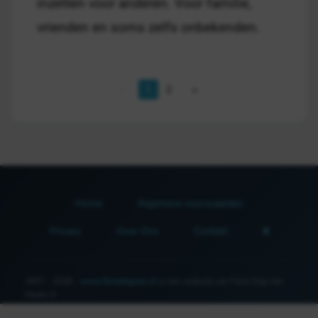
inzetten voor anderen. Voor familie,
vrienden en soms zelfs onbekenden.
1
2
Home
Algemene voorwaarden
Privacy
Over Ons
Contact
2007 - 2026 -
www.fijnedagvan.nl
is een website van Fijne Dag Van
Media ©