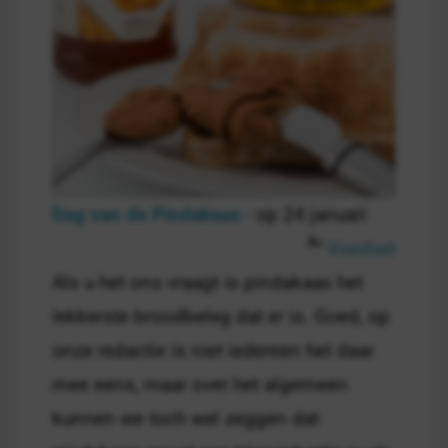
Dag van de Pindakaas
- op 24 januari
Voedsel
Als u het ons vraagt is pindakaas het
lekkerste broodbeleg dat er is. Goed, op
onze redactie is niet iedereen het daar
mee eens, maar over het algemeen
kunnen we toch wel zeggen dat