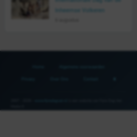
Inheemse Volkeren
9 augustus
Home
Algemene voorwaarden
Privacy
Over Ons
Contact
2007 - 2026 -
www.fijnedagvan.nl
is een website van Fijne Dag Van
Media ©