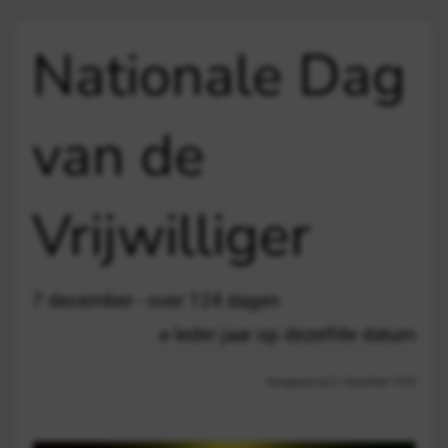
Nationale Dag
van de
Vrijwilliger
7 december - over 124 dagen
Ieder jaar op dezelfde datum
Aangepast op 21 december 13:03