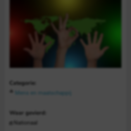
Categorie:
Mens en maatschappij
Waar gevierd:
Nationaal