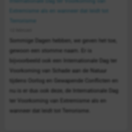
Internationale Dag ter Voorkoming van
Extremisme als en wanneer dat leidt tot
Terrorisme
12 februari
Sommige Dagen hebben, we geven het toe,
gewoon een stomme naam. Er is
bijvoorbeeld ook een Internationale Dag ter
Voorkoming van Schade aan de Natuur
tijdens Oorlog en Gewapende Conflicten en
nu is er dus ook deze, de Internationale Dag
ter Voorkoming van Extremisme als en
wanneer dat leidt tot Terrorisme.