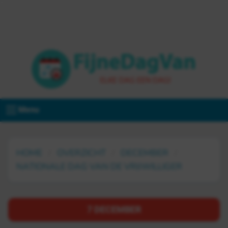
Menu
HOME
OVERZICHT
DECEMBER
NATIONALE DAG VAN DE VRIJWILLIGER
7 DECEMBER