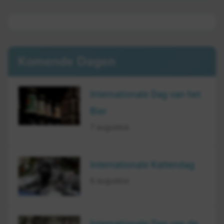
Komende Dagen
Internationale Dag van het
Bier
7 augustus
Internationale Kattendag
8 augustus
Internationale Dag van de