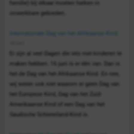
familie) bij elkaar moeten harken in
onwerkbare gebieden.
Internationale Dag van het Afrikaanse Kind
16 juni
Er zijn al veel Dagen die iets met kinderen te
maken hebben. 16 juni is er één van. Dan is
het de Dag van het Afrikaanse Kind. En nee,
wij weten ook niet waarom er geen Dag van
het Europese Kind, Dag van het Zuid-
Amerikaanse Kind of een Dag van het
Saudische Schiereiland-Kind is.