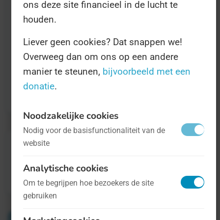
ons deze site financieel in de lucht te
houden.
Wilt u vaker Dagen zoals de Dag van de
Liever geen cookies? Dat snappen we!
Vrijwilliger ontdekken? Meld u dan aan voor
Overweeg dan om ons op een andere
onze dagelijkse WhatsApp-dienst
! Stuur
FDV
manier te steunen,
bijvoorbeeld met een
aan
naar 06 424 00 533 om u direct aan te
donatie
.
melden.
Noodzakelijke cookies
Nodig voor de basisfunctionaliteit van de
website
Analytische cookies
Om te begrijpen hoe bezoekers de site
gebruiken