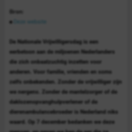
Bron:
Deze website
De Nationale Vrijwilligersdag is een
eerbetoon aan de miljoenen Nederlanders
die zich onbaatzuchtig inzetten voor
anderen. Voor familie, vrienden en soms
zelfs onbekenden. Zonder de vrijwilliger zijn
we nergens. Zonder de mantelzorger of de
daklozenopvanghulpverlener of de
dierenambulancebroeder is Nederland niks
waard. Op 7 december bedanken we deze
mensen, en geven we hen de eer die ze