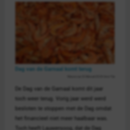
Dag van de Garnaal komt terug
Nieuws op 20 februari 00:00 door Tijs
De Dag van de Garnaal komt dit jaar
toch weer terug. Vorig jaar werd werd
besloten te stoppen met de Dag omdat
het financieel niet meer haalbaar was.
Toch heeft Lauwersoog, dat de Dag