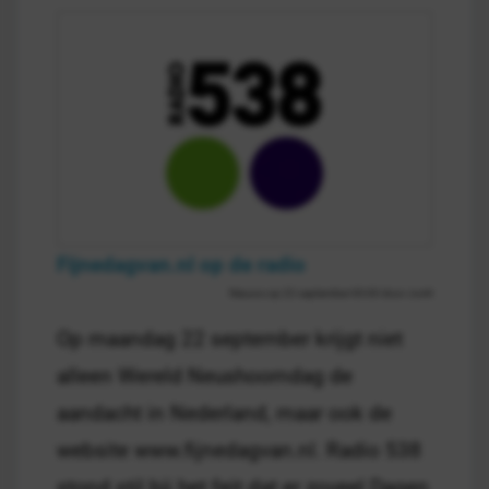
Fijnedagvan.nl op de radio
Nieuws op 22 september 00:00 door Jorrit
Op maandag 22 september krijgt niet
alleen Wereld Neushoorndag de
aandacht in Nederland, maar ook de
website www.fijnedagvan.nl. Radio 538
stond stil bij het feit dat er zoveel Dagen