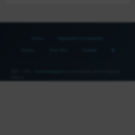
Home
Algemene voorwaarden
Privacy
Over Ons
Contact
2007 - 2026 -
www.fijnedagvan.nl
is een website van Fijne Dag Van
Media ©