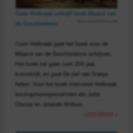
Coen Verbraak schrijft boek Maand van
Nieuws op 8 juli 00:00 door Tijs
de Geschiedenis
Coen Verbraak gaat het boek voor de
Maand van de Geschiedenis schrijven.
Het boek zal gaan over 200 jaar
koninkrijk, en gaat De ziel van Oranje
heten. Voor het boek interviewt Verbraak
koningshuisspecialisten als Jutta
Chorus en Jolande Withuis.
LEES MEER »