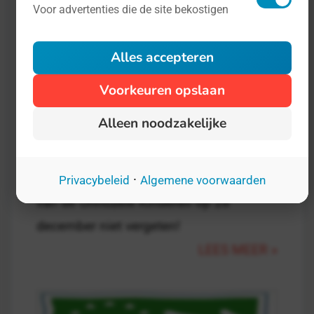
Voor advertenties die de site bekostigen
Alles accepteren
Nieuws op 23 december 00:00 door Jorrit
Fijne feestdagen!
Voorkeuren opslaan
Namens de crew van Fijnedagvan
Alleen noodzakelijke
wensen wij u heel fijne feestdagen! Een
goede Kerstmis, en een gelukkig
nieuwjaar. Natuurlijk mogen we de Dag
·
Privacybeleid
Algemene voorwaarden
van de Onnozele Kinderen op 28
december niet vergeten!
LEES MEER »