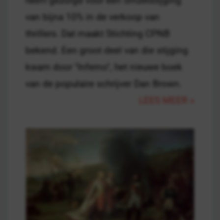
heeft gezorgd voor een omzetstijging
van bijna 10% in de verkoop van
thrillers. Dat maakt Stichting CPNB
bekend. Een groot deel van die stijging
kwam door "Inferno", het nieuwe boek
van de populaire schrijver Dan Brown.
LEES MEER »