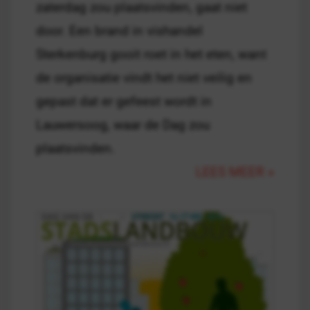
zaterdag zou plaatsvinden, gaat niet
door. Een brand in vishandel
Sterkenburg gooit roet in het eten, want
de organisatie vindt het niet veilig en
gepast dat er gefeest wordt in
Lauwersoog, waar de Dag zou
plaatsvinden.
LEES MEER »