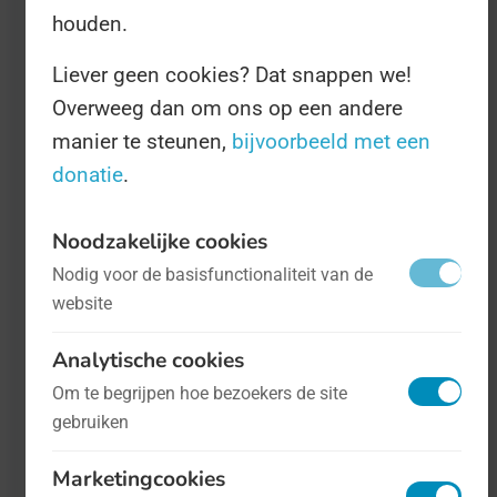
internetspionage
houden.
Liever geen cookies? Dat snappen we!
Honderden websites protesteren op de
Overweeg dan om ons op een andere
Dag van het Veilig Internet tegen de
manier te steunen,
bijvoorbeeld met een
spionage-activiteiten van de NSA, naar
donatie
.
aanleiding van de Dag van het Veilige
Internet.
Noodzakelijke cookies
LEES MEER »
Nodig voor de basisfunctionaliteit van de
website
Analytische cookies
Om te begrijpen hoe bezoekers de site
gebruiken
Marketingcookies