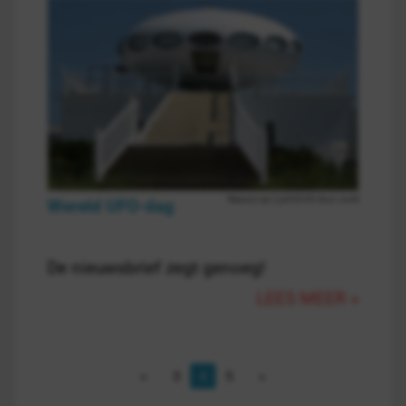
Nieuws op 2 juli 00:00 door Jorrit
Wereld UFO-dag
De nieuwsbrief zegt genoeg!
LEES MEER »
3
4
5