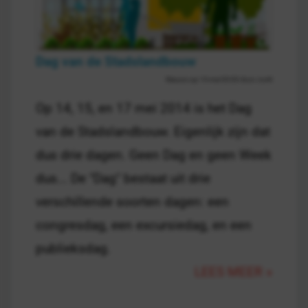
Dag van de Stadslandbouw
Nieuws op 14 mei 00:00 door Jorrit
Op 14, 15, en 17 mei 2014 is het Dag
van de Stadslandbouw. Eigenlijk zijn dat
dus drie dagen. Geen Dag en geen Week
dus... De "Dag" bestaat uit drie
verschillende soorten dagen: een
congresdag, een excursiedag, en een
publieksdag.
LEES MEER »