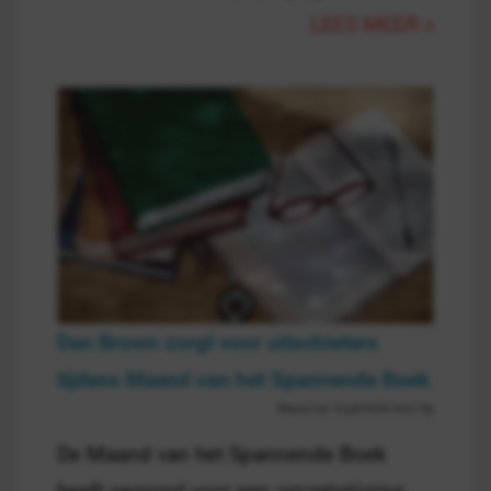
LEES MEER »
Dan Brown zorgt voor uitschieters
tijdens Maand van het Spannende Boek
Nieuws op 16 juli 00:00 door Tijs
De Maand van het Spannende Boek