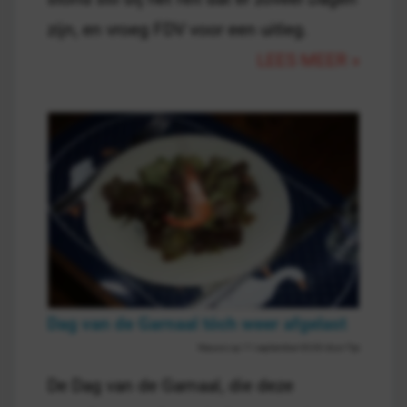
zijn, en vroeg FDV voor een uitleg.
LEES MEER »
Dag van de Garnaal tóch weer afgelast
Nieuws op 11 september 00:00 door Tijs
De Dag van de Garnaal, die deze