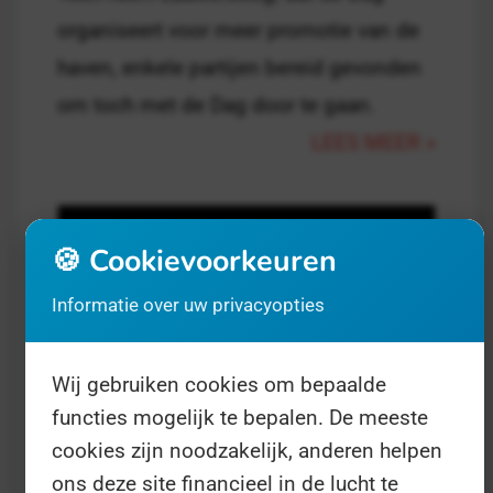
organiseert voor meer promotie van de
haven, enkele partijen bereid gevonden
om toch met de Dag door te gaan.
LEES MEER »
🍪 Cookievoorkeuren
Informatie over uw privacyopties
Wij gebruiken cookies om bepaalde
functies mogelijk te bepalen. De meeste
cookies zijn noodzakelijk, anderen helpen
Duizenden protesten tegen
ons deze site financieel in de lucht te
Nieuws op 11 februari 00:00 door Tijs