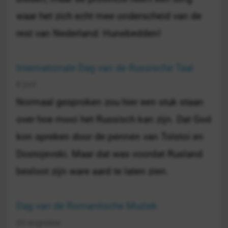
waar het zich echt mee onderscheid van de
rest van Nederland: Hunebedden!
Internationale Dag van de Russische Taal
6 juni
Normaal gesproken zou hier een stuk staan
over hoe mooi het Russisch kan zijn. Dat God
kon spreken door de pennen van Tolstoi en
Dostojevski. Maar dat was voordat Rusland
besloot zijn ware aard te laten zien.
Dag van de Romantische Muziek
23 augustus