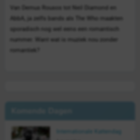
Van Demus Rousos tot Neil Diamond en
AbbA, ja zelfs bands als The Who maakten
sporadisch nog wel eens een romantisch
nummer. Want wat is muziek nou zonder
romantiek?
Komende Dagen
Internationale Kattendag