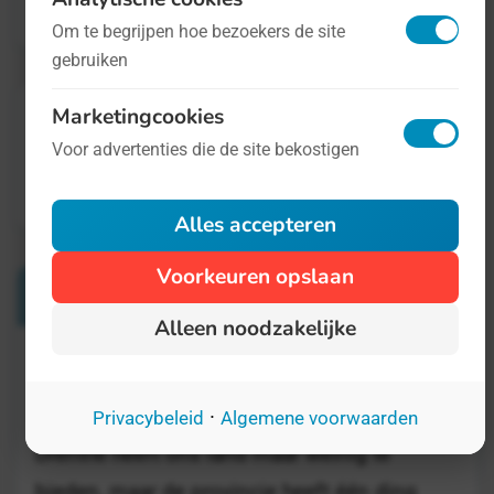
www.nationalemolenengemalendag.nl
.
Om te begrijpen hoe bezoekers de site
gebruiken
Marketingcookies
Voor advertenties die de site bekostigen
Alles accepteren
Voorkeuren opslaan
Verwante Dagen
Alleen noodzakelijke
Dag van het Hunebed
16 augustus
·
Privacybeleid
Algemene voorwaarden
Drenthe heeft ons land maar weinig te
bieden, maar de provincie heeft één ding