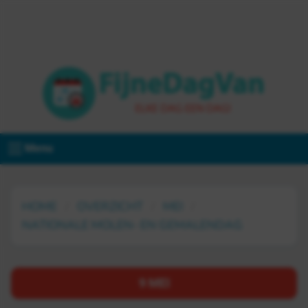
Menu
HOME
OVERZICHT
MEI
NATIONALE MOLEN- EN GEMALENDAG
9 MEI