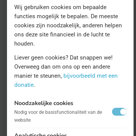
Wij gebruiken cookies om bepaalde
Er zijn tijdens deze Dag allerlei activiteiten te
functies mogelijk te bepalen. De meeste
cookies zijn noodzakelijk, anderen helpen
beleven, zoals pannenkoeken bakken of
ons deze site financieel in de lucht te
wandelen rond molens, maar belangrijkst
houden.
van alles is het bezoeken van de molen zelf.
Dus ga er het weekend van 9 mei eens op uit
Liever geen cookies? Dat snappen we!
Overweeg dan om ons op een andere
en ontdek alles over de gemalen -
manier te steunen,
bijvoorbeeld met een
deelnemende molens zijn te herkennen aan
donatie
.
de blauwe wimpel die dan uithangt, aldus de
website). Hup, Holland hup!
Noodzakelijke cookies
Nodig voor de basisfunctionaliteit van de
Alle informatie, inclusief het programma, zijn
website
te vinden op
Analytische cookies