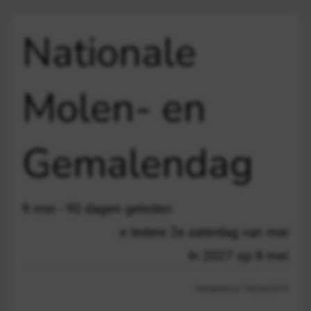
Nationale
Molen- en
Gemalendag
9 mei - 90 dagen geleden
Iedere 2e zaterdag van mei
In 2027 op 8 mei
Aangepast op 1 februari 09:10