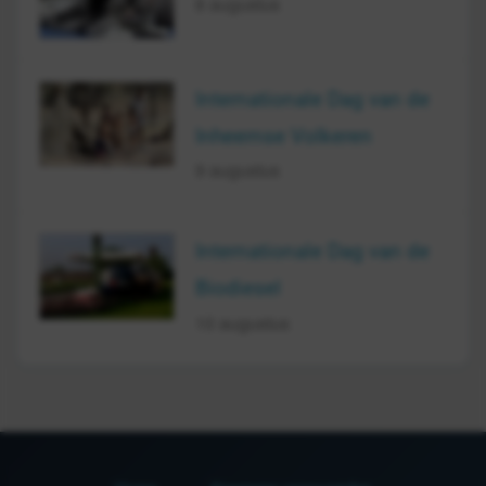
8 augustus
Internationale Dag van de
Inheemse Volkeren
9 augustus
Internationale Dag van de
Biodiesel
10 augustus