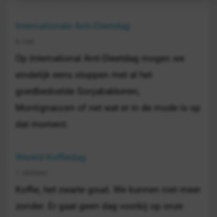
Internationale Anti-Dieetdag
6 mei
Op International Anti-Dieetdag mogen we
eindelijk eens stoppen met al het
goedbedoelde Sonjabakkeren,
Montignaccen of net wat er in de mode is op
dat moment.
Wereld Koffiedag
1 oktober
Koffie, het zwarte goud. We kunnen niet meer
zonder. Er gaat geen dag voorbij op onze