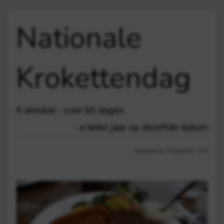
Nationale
Krokettendag
9 oktober - over 60 dagen
Ieder jaar op dezelfde datum
Aangepast op 21 december 13:03