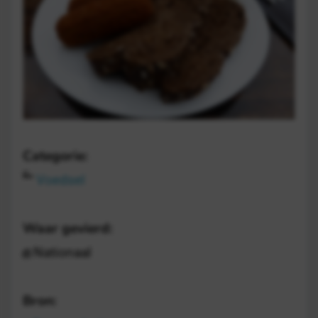
Categorie:
Voedsel
Waar gevierd:
Nationaal
Bron: