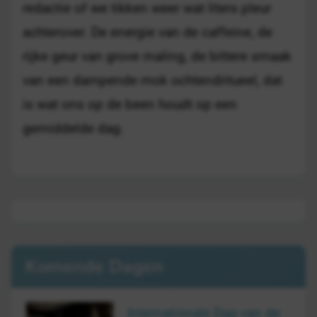
redactie of we tikken weer wat liters pleur
achterover. De energie van de caffeine, de
rijke geur van grove maling, de bittere smaak
van een dampende mok ochtendritueel, dat
is wat ons op de been houdt op een
gemiddelde dag.
Komende Dagen
Internationale Dag van de