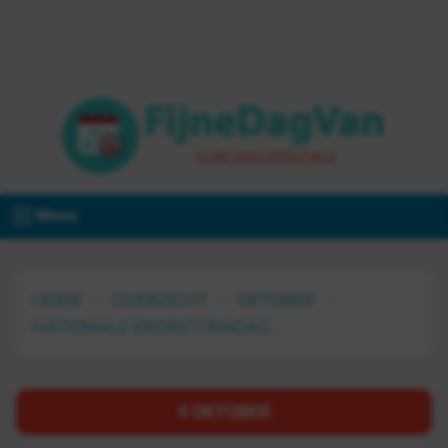
Menu
HOME
OVERZICHT
OKTOBER
NATIONALE KROKETTENDAG
9 OKTOBER