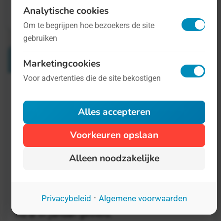
Analytische cookies
Om te begrijpen hoe bezoekers de site
gebruiken
Verwante Dagen
Marketingcookies
Voor advertenties die de site bekostigen
Landelijke Aardbeiendag
Alles accepteren
7 januari
De aardbei is het lekkerste fruit dat er
Voorkeuren opslaan
bestaat. There, we said it. Zonder aardbeien
Alleen noodzakelijke
zou eens leven een stuk minder vrolijker zijn,
een stuk zuriger. Hoewel de Dag vroeger de
derde dinsdag van april plaatsvond, is deze
·
Privacybeleid
Algemene voorwaarden
nu al in januari gevierd.