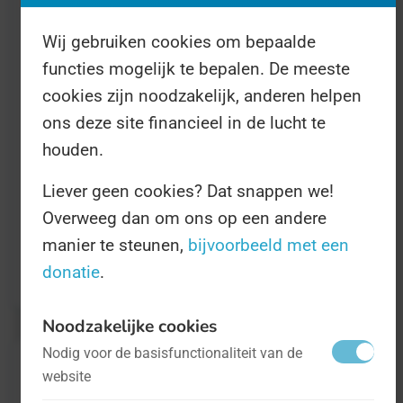
gastronomische ladder. Uiteraard doen ook
Kwekkeboom en Van Dobben mee aan de
Wij gebruiken cookies om bepaalde
Dag.
functies mogelijk te bepalen. De meeste
cookies zijn noodzakelijk, anderen helpen
ons deze site financieel in de lucht te
Gelukkig hebben we hier een frituurpan op de
houden.
redactie en kunnen we in onze pauze wat
kroketten in slaan. Dan kunnen we, aan het
Liever geen cookies? Dat snappen we!
eind van deze Dag, onszelf eens lekker
Overweeg dan om ons op een andere
manier te steunen,
bijvoorbeeld met een
belonen met een duchtige vleessnack. Wij
donatie
.
houden wel van gastronomie!
Noodzakelijke cookies
Nodig voor de basisfunctionaliteit van de
website