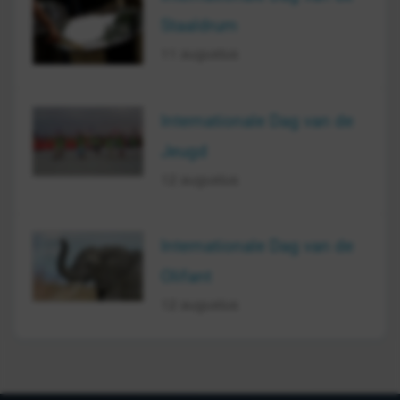
Staaldrum
11 augustus
Internationale Dag van de
Jeugd
12 augustus
Internationale Dag van de
Olifant
12 augustus