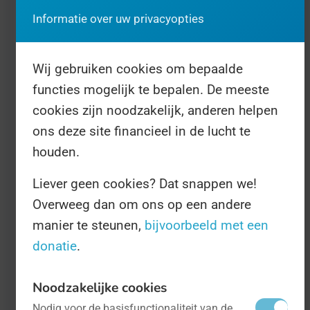
recht dat veel alleenstaande ouders vaak
Informatie over uw privacyopties
niet hebben.
Wij gebruiken cookies om bepaalde
Op de Dag van de Alleenstaande Ouder, of
functies mogelijk te bepalen. De meeste
Single Parent Day, staan we stil bij de zware
cookies zijn noodzakelijk, anderen helpen
taak waar alleenstaande vaders en moeders
ons deze site financieel in de lucht te
voorstaan. Een kind hebben, in veel gevallen
houden.
dat proberen te combineren met werk en
Liever geen cookies? Dat snappen we!
quality time... Ga er maar aan staan! Vandaar
Overweeg dan om ons op een andere
dat we op deze Dag aan heb denken die hier
manier te steunen,
bijvoorbeeld met een
dagelijks mee te maken hebben, en hen
donatie
.
wellicht betere economische vooruitzichten
te geven in de toekomst.
Noodzakelijke cookies
Nodig voor de basisfunctionaliteit van de