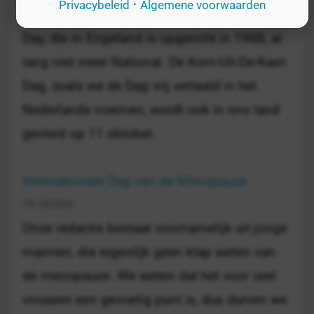
·
Privacybeleid
Algemene voorwaarden
Inmiddels wordt de National Coming Out
Day, die in Engeland is opgericht in 1988, al
lang niet meer National. De Kom-Uit-De-Kast-
Dag, zoals we de Dag vrij vertaald in het
Nederlands noemen, wordt ook in ons land
gevierd op 11 oktober.
Internationale Dag van de Menopauze
18 oktober
Onze redactie bestaat voornamelijk uit jonge
mannen, die eigenlijk geen klap weten van
de menopauze. We weten dat het voor veel
vrouwen een gevoelig punt is, dus durven we