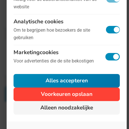
website
Meer informatie over de Dag (in het Engels)
is te vinden op de site van
SingleParents
.
Analytische cookies
Om te begrijpen hoe bezoekers de site
gebruiken
Marketingcookies
Voor advertenties die de site bekostigen
Alles accepteren
Verwante Dagen
Voorkeuren opslaan
Alleen noodzakelijke
Internationale Coming-Out Dag
11 oktober