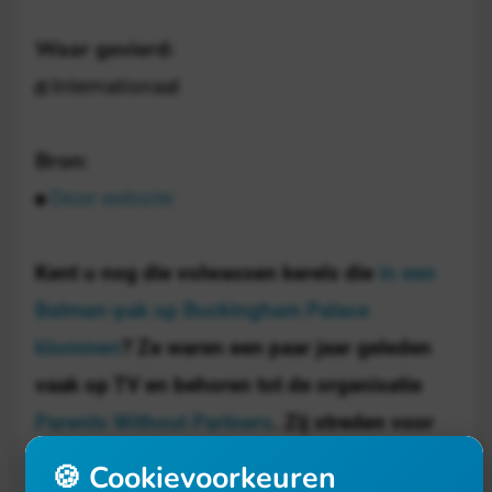
Waar gevierd:
Internationaal
Bron:
Deze website
Kent u nog die volwassen kerels die
in een
Batman-pak op Buckingham Palace
klommen
? Ze waren een paar jaar geleden
vaak op TV en behoren tot de organisatie
Parents Without Partners
. Zij streden voor
het recht om hun kinderen vaker te zien, een
🍪 Cookievoorkeuren