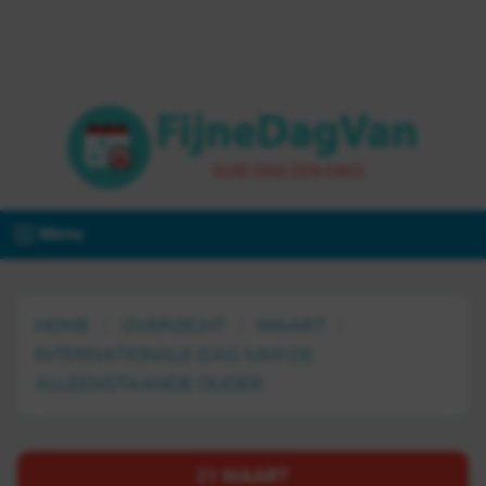
Menu
HOME
OVERZICHT
MAART
INTERNATIONALE DAG VAN DE
ALLEENSTAANDE OUDER
21 MAART