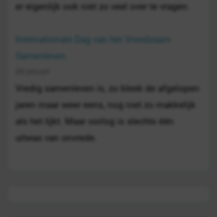
er eigenlijk ook niet zo veel over te vragen.
Internationale Dag van het Vreedzaam
Samenleven
28 januari
Vredig samenleven is, zo bleek de afgelopen
jaren maar weer eens, nog niet zo makkelijk
als het lijkt. Maar oorlog is slechts één
uitwas van onvrede.