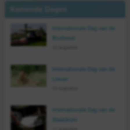
Komende Dagen
Internationale Dag van de
Biodiesel
10 augustus
Internationale Dag van de
Leeuw
10 augustus
Internationale Dag van de
Staaldrum
11 augustus