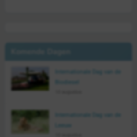
Komende Dagen
Internationale Dag van de
Biodiesel
10 augustus
Internationale Dag van de
Leeuw
10 augustus