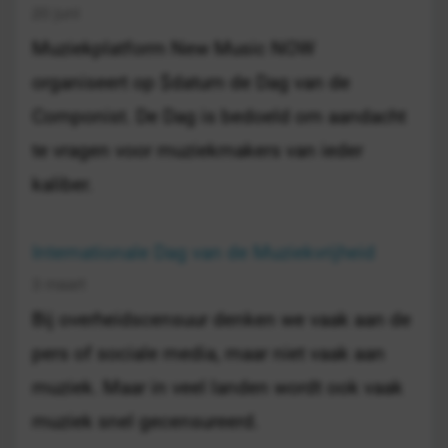
20 juni
Muziekplatform New Music NOW
organiseert op $datum de Dag van de
Componist. De Dag is bedoeld om aandacht
te vragen voor muziekmakers van ieder
kaliber.
Internationale Dag van de Muziekvrijheid
3 maart
Bij overheidscensuur denken we vaak aan de
pers of sociale media, maar niet vaak aan
muziek. Maar in veel landen wordt ook vaak
muziek snel gecensureerd.