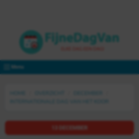
Menu
HOME
OVERZICHT
DECEMBER
INTERNATIONALE DAG VAN HET KOOR
13 DECEMBER