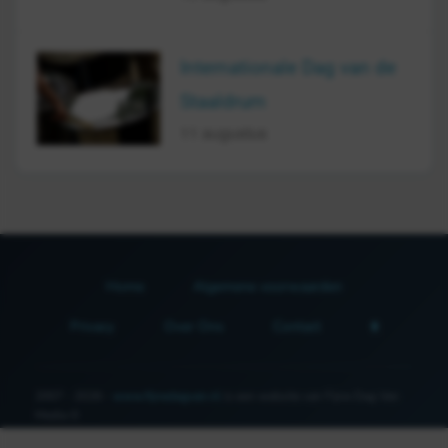
Internationale Dag van de
Staaldrum
11 augustus
Home
Algemene voorwaarden
Privacy
Over Ons
Contact
2007 - 2026 -
www.fijnedagvan.nl
is een website van Fijne Dag Van
Media ©