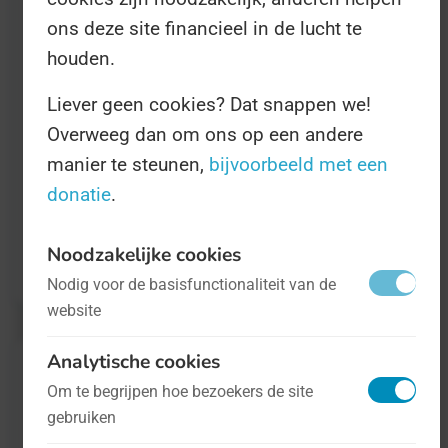
ons deze site financieel in de lucht te
kijken hoe koormuziek daarin past.
houden.
Er doen al meer dan 50 landen mee over de
Liever geen cookies? Dat snappen we!
Overweeg dan om ons op een andere
hele wereld. U kunt ook meedoen door alle
manier te steunen,
bijvoorbeeld met een
media die u maakt op te sturen. Alle
donatie
.
informatie daarover kunt u ook
online
vinden
.
Noodzakelijke cookies
Nodig voor de basisfunctionaliteit van de
website
Analytische cookies
Om te begrijpen hoe bezoekers de site
gebruiken