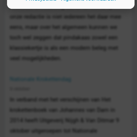
lekkerste broodbeleg dat er is. Goed, op
onze redactie is niet iedereen het daar mee
eens, maar over het algemeen kunnen we
toch wel zeggen dat pindakaas zowel een
klassiekertje is als een modern beleg met
veel mogelijkheden.
Nationale Krokettendag
9 oktober
In verband met het verschijnen van Het
krokettenboek van Johannes van Dam in
2014 heeft Uitgeverij Nijgh & Van Ditmar 9
oktober uitgeroepen tot Nationale