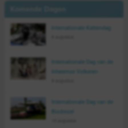
Komende Dagen
Internationale Kattendag
8 augustus
Internationale Dag van de
Inheemse Volkeren
9 augustus
Internationale Dag van de
Biodiesel
10 augustus