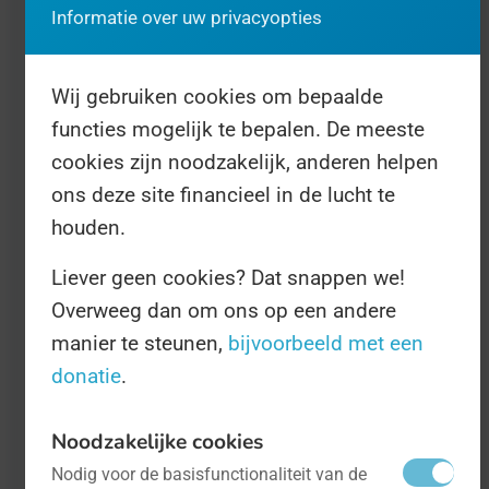
gevierd door restaurants en viswinkels, maar
Informatie over uw privacyopties
ook door de industrie zoals palingvissers en
palingrokers. De organisatie heeft een heuse
Wij gebruiken cookies om bepaalde
'palingradar'
opgezet om alle evenementen
functies mogelijk te bepalen. De meeste
weer te geven.
cookies zijn noodzakelijk, anderen helpen
ons deze site financieel in de lucht te
houden.
Wie er precies achter de Dag zit, is niet
helemaal bekend. Dat lijkt in ieder geval een
Liever geen cookies? Dat snappen we!
commerciële organisatie te zijn, want de Dag
Overweeg dan om ons op een andere
is omgeven met merchandise en bedoeld als
manier te steunen,
bijvoorbeeld met een
donatie
.
promotie-evenement voor de visindustrie.
Noodzakelijke cookies
Maakt ook niet uit, als u deze Dag maar
Nodig voor de basisfunctionaliteit van de
paling eet. Op
dagvandepaling.nl
vindt u alle