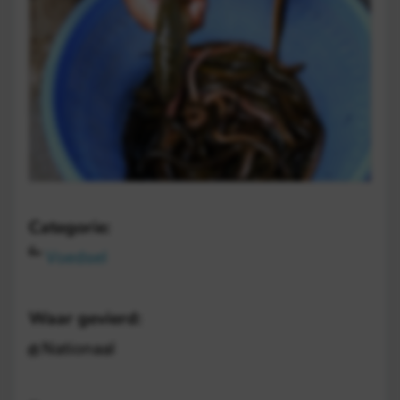
Categorie:
Voedsel
Waar gevierd:
Nationaal