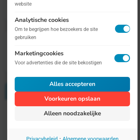
website
informatie.
Analytische cookies
Om te begrijpen hoe bezoekers de site
gebruiken
Marketingcookies
Voor advertenties die de site bekostigen
Alles accepteren
Verwante Dagen
Voorkeuren opslaan
Alleen noodzakelijke
Dag van de Pindakaas
24 januari
Als u het ons vraagt is pindakaas het
·
Privacybeleid
Algemene voorwaarden