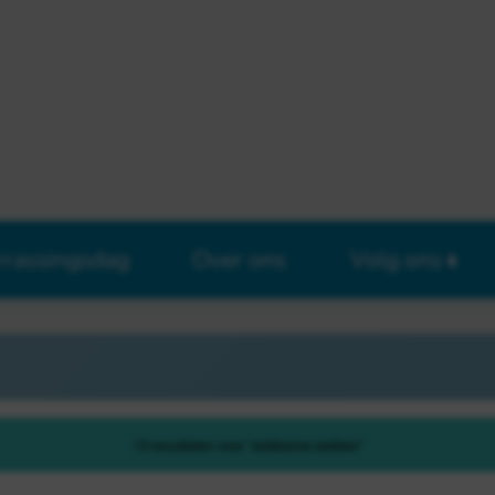
rrassingsdag
Over ons
Volg ons
15 resultaten voor "zeldzame ziekten"