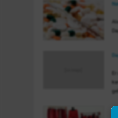
Na
Al
Da
Da
Er
ka
ge
Dr