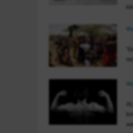
bl
We
"E
re
We
AL
bi
we