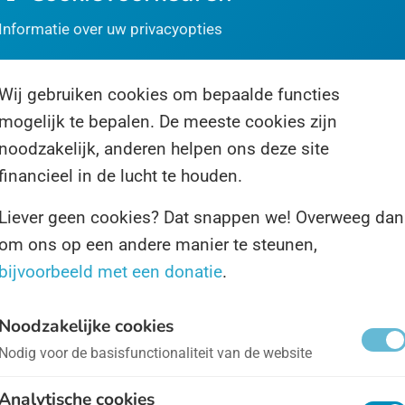
Informatie over uw privacyopties
 de week van Dress Red Day - ieder jaar op 29 septemb
lerlei activiteiten om stil te staan bij de impact van H
Wij gebruiken cookies om bepaalde functies
mogelijk te bepalen. De meeste cookies zijn
ternationale Dag van het Handen Wassen
- op 15 okt
noodzakelijk, anderen helpen ons deze site
financieel in de lucht te houden.
nden wassen is een belangrijke bezigheid, zo leerden
Liever geen cookies? Dat snappen we! Overweeg dan
eders. Voor het koken, na het toiletbezoek, of gew
om ons op een andere manier te steunen,
nden wassen voorkomt verspreiding van bacteriën en
bijvoorbeeld met een donatie
.
Noodzakelijke cookies
ternationale Dag van het Hart
- op 29 september
Nodig voor de basisfunctionaliteit van de website
t hart is een erg belangrijk orgaan. Dat hoeven we u na
Analytische cookies