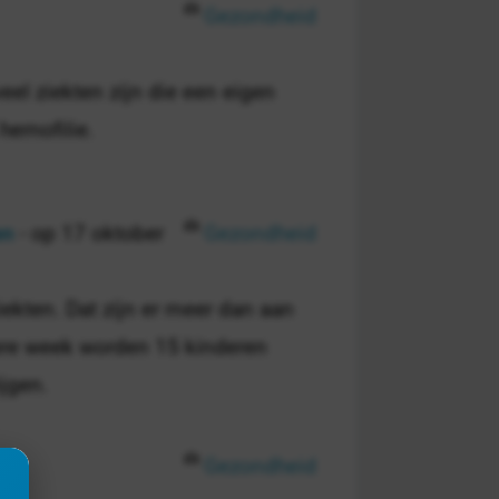
Gezondheid
eel ziekten zijn die een eigen
hemofilie.
en
- op 17 oktober
Gezondheid
iekten. Dat zijn er meer dan aan
ere week worden 15 kinderen
ijgen.
Gezondheid