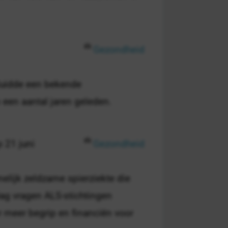
Gezondheid
 luidde een bekende
 een aantal jaren geleden.
p 21 juni
Gezondheid
elijk zeldzame spierziekte die
Dag vragen ALS-stichtingen
r meer begrip en financiën voor