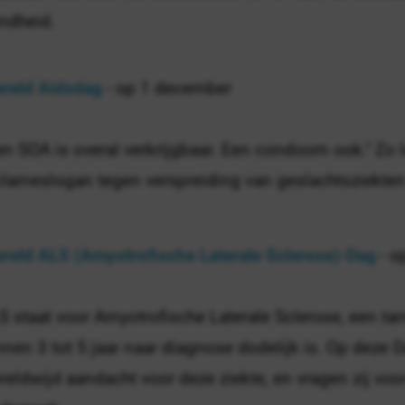
indheid.
reld Aidsdag
- op 1 december
en SOA is overal verkrijgbaar. Een condoom ook." Zo
clameslogan tegen verspreiding van geslachtsziekten
reld ALS (Amyotrofische Laterale Sclerose)-Dag
- o
S staat voor Amyotrofische Laterale Sclerose, een tam
nnen 3 tot 5 jaar naar diagnose dodelijk is. Op deze 
reldwijd aandacht voor deze ziekte, en vragen zij voo