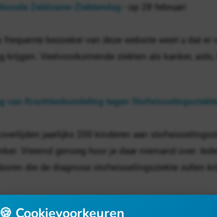
tionale Zeldzame-Ziektendag
- op 28 februari
s frequente bezoeker van deze website weet u dat er v
g krijgen. Veelvoorkomende ziekten als kanker, aids, 
g van Krachtenbundeling tegen Stofwisselingsziekt
 overlijden jaarlijks 200 kinderen aan stofwisselingsz
nker. Vreemd genoeg hoor je daar niemand over. Ied
boren die de diagnose stofwisselingsziekte zullen kr
aag-Rood-dag
- op 29 september
🍪 Cookievoorkeuren