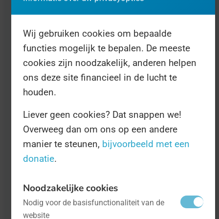
Wereld Tapasdag
- op 18 juni
Voedsel
Wij gebruiken cookies om bepaalde
Wat is er nou leuker én lekkerder dan
functies mogelijk te bepalen. De meeste
tapas? Het vingervoedsel in kleine
cookies zijn noodzakelijk, anderen helpen
hoeveelheden verovert ook in razend
ons deze site financieel in de lucht te
tempo de Nederlandse gastronomie, en
houden.
land van herkomst Spanje wrijft in zijn
Liever geen cookies? Dat snappen we!
handen door die culinairculturele
Overweeg dan om ons op een andere
marketing.
manier te steunen,
bijvoorbeeld met een
donatie
.
Noodzakelijke cookies
Nodig voor de basisfunctionaliteit van de
website