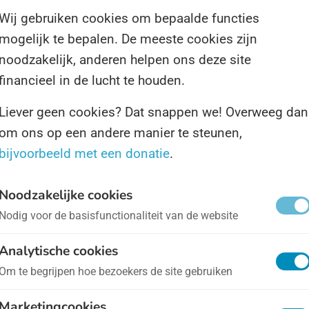
Wij gebruiken cookies om bepaalde functies
mogelijk te bepalen. De meeste cookies zijn
dat duurzaamheid helemaal hip is moet de wereld ver
noodzakelijk, anderen helpen ons deze site
at ontkomt u er niet aan. Dat wordt op 18 juni extra e
financieel in de lucht te houden.
ternationale Dag van de Duurzame Gastronomie.
Liever geen cookies? Dat snappen we! Overweeg dan
om ons op een andere manier te steunen,
reld Vegetarismedag
- op 1 oktober
bijvoorbeeld met een donatie
.
j zullen u eerlijk bekennen: Wij hebben hier op de Fi
Noodzakelijke cookies
t vegetarisme. Ook niet met vegetariërs in het alge
Nodig voor de basisfunctionaliteit van de website
Analytische cookies
reld Tapasdag
- op 18 juni
Om te begrijpen hoe bezoekers de site gebruiken
Marketingcookies