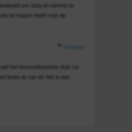
s bedoeld om data en kennis te
 iets te maken heeft met de
Voedsel
 wel het kenmerkendste stuk vis
t leven er van en het is een