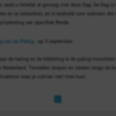
n weet u feitelijk al genoeg over deze Dag. De Dag i
len en te netwerken, en is bedoeld voor iedereen die
tymarketing van specifiek Breda.
g van de Paling
- op 5 september
ast de haring en de kibbeling is de paling misschien
n Nederland. Tientallen dorpen en steden langs de kus
licatesse waar je culinair veel mee kunt.
1