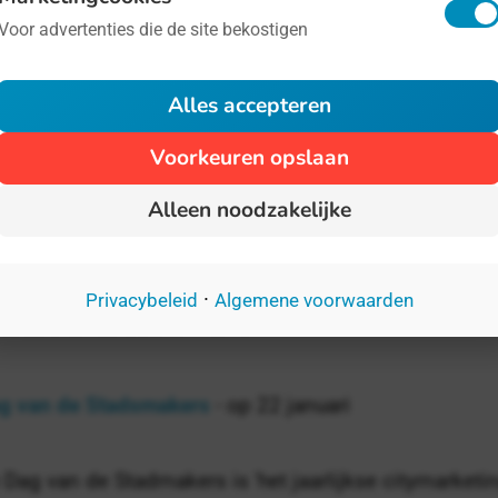
t is er nou leuker én lekkerder dan tapas? Het vinge
Voor advertenties die de site bekostigen
rovert ook in razend tempo de Nederlandse gastrono
ijft in zijn handen door die culinairculturele marketing
Alles accepteren
Voorkeuren opslaan
g van de Hobbit
- op 22 september
Alleen noodzakelijke
wist het misschien niet maar 22 september is de verj
ggins. Wie? Zullen sommigen van u denken. Bilbo en 
·
Privacybeleid
Algemene voorwaarden
rakters uit de boeken van J.
g van de Stadsmakers
- op 22 januari
 Dag van de Stadmakers is 'het jaarlijkse citymarket