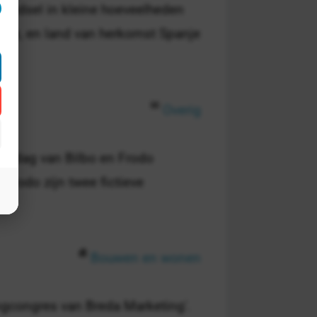
rvoedsel in kleine hoeveelheden
mie, en land van herkomst Spanje
.
Overig
aardag van Bilbo en Frodo
Frodo zijn twee fictieve
Bouwen en wonen
ingcongres van Breda Marketing'.