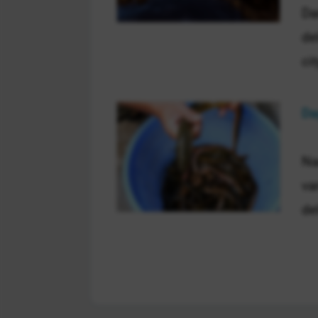
Da
de
ci
Da
Na
va
de