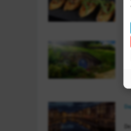
Wa
ve
wr
Da
U 
Ba
ka
Da
De