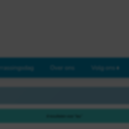
rrassingsdag
Over ons
Volg ons
8 resultaten voor "tau"