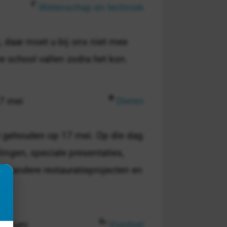
Wetenschap en techniek
s, daar moet u bij ons niet mee
 school vallen zodra het kon.
17 mei
Dieren
t gehouden op 17 mei. Op die dag
ingen, speciale presentaties,
 en andere restauratieprojecten en
18 juni
Voedsel