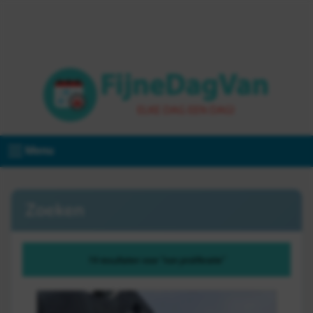
Menu
Zoeken
19 resultaten voor "non proliferatie"