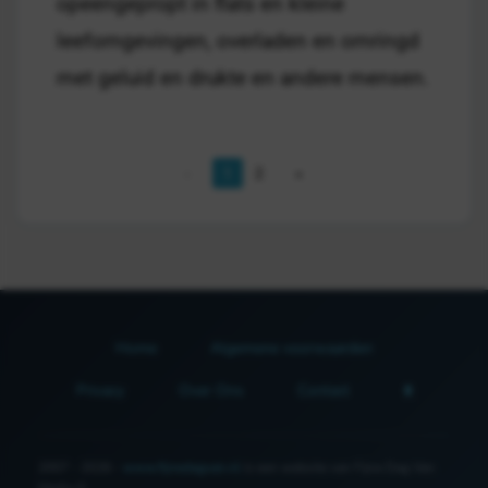
opeengepropt in flats en kleine
leefomgevingen, overladen en omringd
met geluid en drukte en andere mensen.
1
2
Home
Algemene voorwaarden
Privacy
Over Ons
Contact
2007 - 2026 -
www.fijnedagvan.nl
is een website van Fijne Dag Van
Media ©