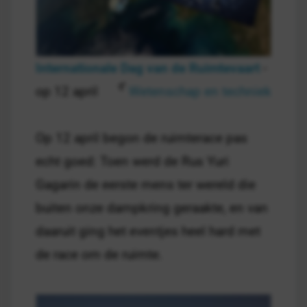
Internationale Dag van de Ruimtevaart
-
op 12 april
Wetenschap en techniek
Op 12 april begon de ruimterace pas
echt goed: Toen werd de Rus Yuri
Gagarin de eerste mens ter wereld die
buiten onze dampkring geraakte, en van
daaruit ging het eventjes heel hard met
de race om de ruimte.