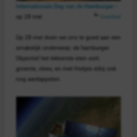
Internationale Dag van de Hamburger
-
op 28 mei
Voedsel
Op 28 mei doen we ons te goed aan een
smakelijk onderwerp: de hamburger.
Objectief het lekkerste eten ooit:
groente, vlees, en met frietjes erbij ook
nog aardappelen.