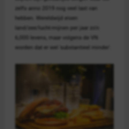
zelfs anno 2019 nog veel last van
hebben. Wereldwijd eisen
land/zee/lucht-mijnen per jaar zo'n
6,000 levens, maar volgens de VN
worden dat er wel 'substantieel minder'.