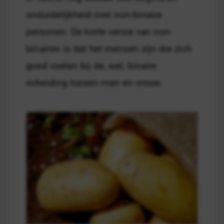
onduidelijkheid over non-binaire
personen. De korte versie van non-
binairen is dat het mensen zijn die zich
goed voelen bij de, wel, binaire
scheiding tussen man en vrouw.