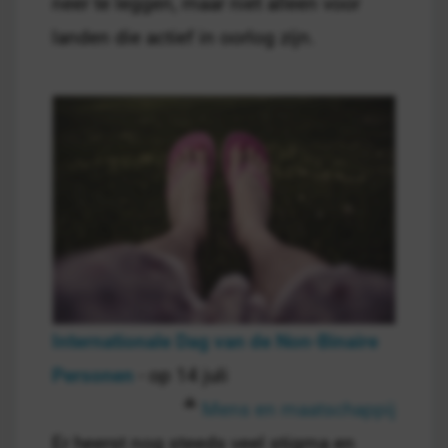
neer te leggen, maar niet alleen voor
landen die actief in oorlog zijn.
Internationale Dag van de Non-Binaire
Personen
- op 14 juli
Mens en maatschappij
Er heerst nog steeds veel stigma en