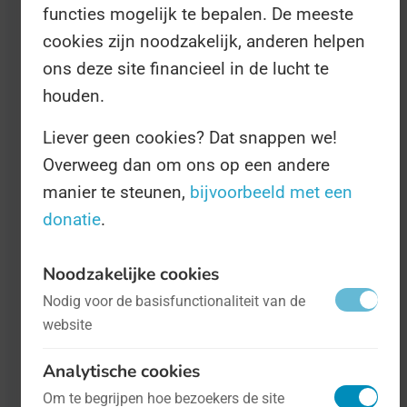
functies mogelijk te bepalen. De meeste
cookies zijn noodzakelijk, anderen helpen
ons deze site financieel in de lucht te
houden.
Liever geen cookies? Dat snappen we!
Overweeg dan om ons op een andere
Internationale Dag ter voorkoming van
manier te steunen,
bijvoorbeeld met een
Zelfdoding
- op 10 september
Overig
donatie
.
Ieder jaar staan we op 10 september stil
Noodzakelijke cookies
bij iedereen die lijdt aan suïcidale
Nodig voor de basisfunctionaliteit van de
website
neigingen, en aan alle slachtoffers van
zelfdoding. Want nee, de neiging tot
Analytische cookies
zelfdoding is niet "een beetje depri" zijn,
Om te begrijpen hoe bezoekers de site