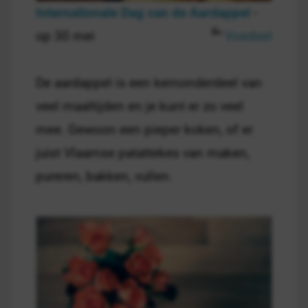
Internationale Dag van de Aardappel
-
op 30 mei
Voedsel
De aardappel is een kernonderdeel van
veel maaltijden en je kunt er zo veel
mee. Gewoon een pieper koken, of er
juist Vlaamse patattekes van maken,
pureren, bakken, vullen.