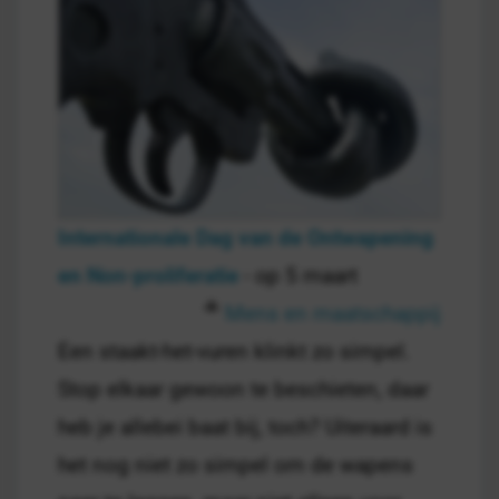
Internationale Dag van de Ontwapening
en Non-proliferatie
- op 5 maart
Mens en maatschappij
Een staakt-het-vuren klinkt zo simpel.
Stop elkaar gewoon te beschieten, daar
heb je allebei baat bij, toch? Uiteraard is
het nog niet zo simpel om de wapens