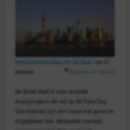
Internationale Dag van de Stad
- op 31
oktober
Bouwen en wonen
De Grote Stad is voor simpele
dorpsjongens als wij op de Fijne Dag
Van-redactie zijn een soms wat groot en
ongrijpbaar iets. Miljoenen mensen