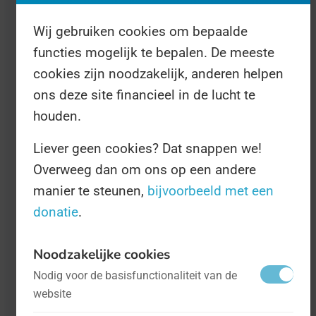
en Gemalendag gooien molenaren hun
deuren open voor het grote publiek,
Wij gebruiken cookies om bepaalde
zodat we een inkijkje krijgen in de
functies mogelijk te bepalen. De meeste
cookies zijn noodzakelijk, anderen helpen
industrie die Nederland ooit groot heeft
ons deze site financieel in de lucht te
gemaakt.
houden.
Liever geen cookies? Dat snappen we!
Overweeg dan om ons op een andere
manier te steunen,
bijvoorbeeld met een
donatie
.
Noodzakelijke cookies
Nodig voor de basisfunctionaliteit van de
website
Internationale Dag van de Wind
- op 15