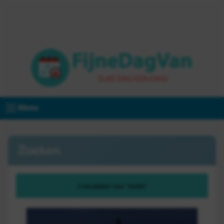
Menu
Zoeken
3 resultaten voor "molen"