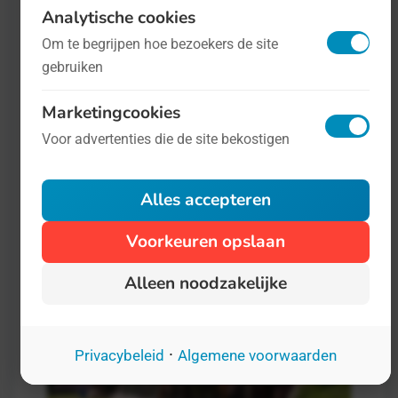
juni
Milieu
Analytische cookies
Om te begrijpen hoe bezoekers de site
gebruiken
De Internationale Dag van de Wind is
een Dag die gaat over de kracht van
Marketingcookies
windenergie. Duurzaamheid, daar draait
Voor advertenties die de site bekostigen
het om. Groene stroom,
milieuvriendelijke energie.
Alles accepteren
Voorkeuren opslaan
Alleen noodzakelijke
·
Privacybeleid
Algemene voorwaarden