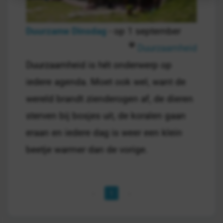
Duurzame Dinsdag
- op 1 september
Duurzaamheid
Duurzaamheid is hét onderwerp op
iedere agenda. Moet ook wel, want de
wereld brandt zienderogen af, de dieren
sterven bij bosjes uit, de koralen gaan
eraan en iedere dag is weer een klein
beetje warmer dan de vorige.
1