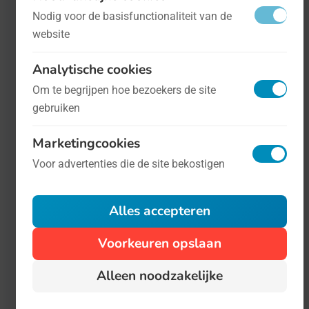
Honderdduizenden studenten moeten
Nodig voor de basisfunctionaliteit van de
website
iedere dag naar school, maar zeker
sinds de afschaffing van de basisbeurs
Analytische cookies
heeft lang niet iedereen het geluk vlakbij
Om te begrijpen hoe bezoekers de site
gebruiken
zijn school te wonen.
Marketingcookies
Voor advertenties die de site bekostigen
Alles accepteren
Voorkeuren opslaan
Alleen noodzakelijke