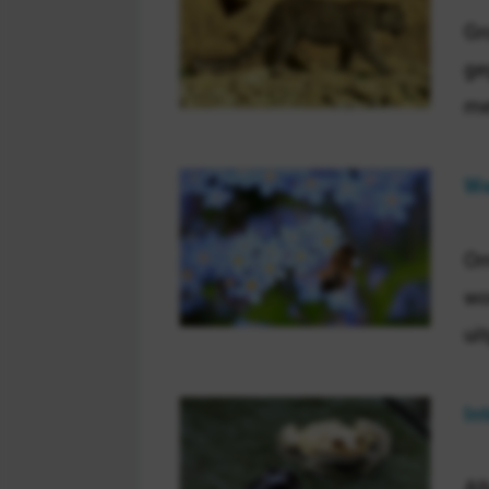
Gr
ge
me
We
Om
wo
ui
In
Al