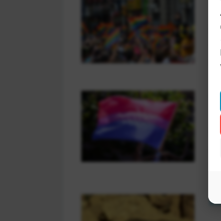
De
Di
we
We
Er
da
vr
In