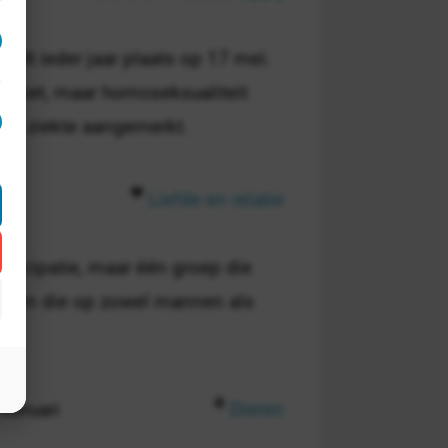
ndt ieder jaar plaats op 17 mei.
of niet, maar homoseksualiteit
als ziekte aangemerkt.
Liefde en relatie
ancipatie, maar één groep die
ensen die op zowel mannen als
februari
Dieren