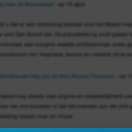
g voor de Binnenstad
- op 16 april
st u dat er een verkiezing bestaat voor het Meest Ins
ar wint Den Bosch die. De prijsuitreiking vindt plaats 
nnenstad, een congres waarbij professionals zoals
menkomen om 'inspiratie, kennis en netwerk uit te wis
ternationale Dag van de Non-Binaire Personen
- op 14
 heerst nog steeds veel stigma en onduidelijkheid ov
rsie van non-binairen is dat het mensen zijn die zich g
heiding tussen man en vrouw.