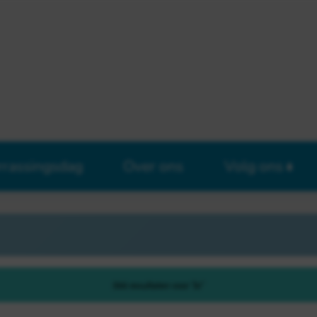
rrassingsdag
Over ons
Volg ons
566 resultaten voor "bi"