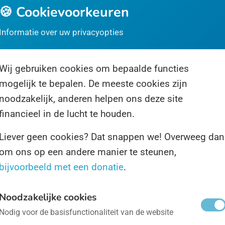
🍪 Cookievoorkeuren
ternationale Dag van de Arabische Taal
- op 18 dece
Informatie over uw privacyopties
 Arabische wereld is een ingewikkelde hutspot van t
lkeren, maar één ding bindt de inwoners van landen 
Wij gebruiken cookies om bepaalde functies
n de Indische Oceaan met elkaar.
mogelijk te bepalen. De meeste cookies zijn
noodzakelijk, anderen helpen ons deze site
financieel in de lucht te houden.
g van de Hobbit
- op 22 september
Liever geen cookies? Dat snappen we! Overweeg dan
wist het misschien niet maar 22 september is de verj
om ons op een andere manier te steunen,
ggins. Wie? Zullen sommigen van u denken. Bilbo en 
bijvoorbeeld met een donatie
.
rakters uit de boeken van J.
Noodzakelijke cookies
Nodig voor de basisfunctionaliteit van de website
ternationale Dag tegen Homofobie
- op 17 mei