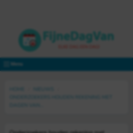
Menu
HOME
NIEUWS
ONDERZOEKERS HOUDEN REKENING MET
DAGEN VAN...
Onderzoekers houden rekening met