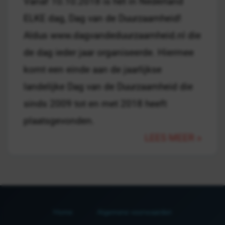
Vanaf 10.10.2018 is het in Nederland
ELKE dag, Dag van de Duurzaamheid!
Aldus www.dagvandeduurzaamheid.nl die
de dag ieder jaar organiseerde. Hiermee
komt een einde aan de jaarlijkse
landelijke Dag van de Duurzaamheid die
sinds 2009 tot en met 2018 heeft
plaatsgevonden.
LEES MEER »
Home
Algemene voorwaarden