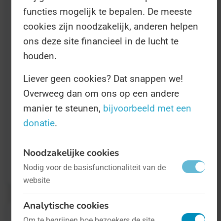
functies mogelijk te bepalen. De meeste
In dit geval betreft het een
onderzoek
die
cookies zijn noodzakelijk, anderen helpen
stelt dat Indo-Europese talen afstammen
ons deze site financieel in de lucht te
van Oekraïense en Russische talen. En
houden.
dat dus op de Internationale Dag van de
Liever geen cookies? Dat snappen we!
Moedertaal!
Overweeg dan om ons op een andere
manier te steunen,
bijvoorbeeld met een
donatie
.
Gerelateerd aan:
Internationale Dag Van
Noodzakelijke cookies
De Moedertaal
Nodig voor de basisfunctionaliteit van de
website
Analytische cookies
« Terug naar Nieuws
Om te begrijpen hoe bezoekers de site