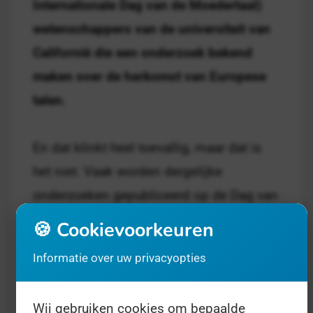
Internationale Dag van de Moedertaal)
wetenschappers van de universiteit van
Californië die een onderzoek bekend
maken over de herkomst van Europese
talen.
En dat klinkt heel toevallig, maar dat is
het niet. Vaak worden dergelijke
onderzoeken gepubliceerd op de Dag van
het één of ander. In plaats van dat een
🍪 Cookievoorkeuren
Dag dus aan een gebeurtenis wordt
Informatie over uw privacyopties
gelinkt, wordt het dus ook andersom zo
gepland.
Wij gebruiken cookies om bepaalde