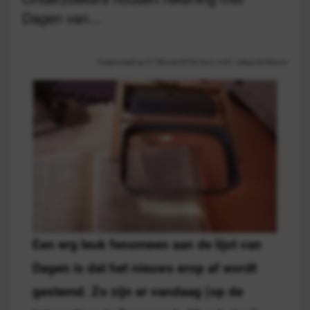
Dagen van...
Toegevoegd op 21 februari 00:00 door Jorrit - categorie Nieuws
Een erg leuk fenomeen aan de lijst van
Dagen is dat het nieuws erop af wordt
gestemd. Zo zijn er vandaag (op de