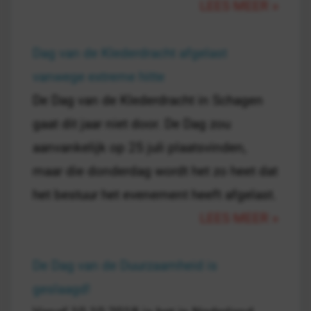
LEES MEER »
Dag van de Klederdracht afgelast
vanwege extreme hitte
De Dag van de Klederdracht in Schagen
gaat dit jaar niet door. De Dag zou
aanvankelijk op 25 juli plaatsvinden,
maar die donderdag wordt het zo heet dat
het bestuur het evenement heeft afgelast.
LEES MEER »
De Dag van de Duurzaamheid is
geslaagd!