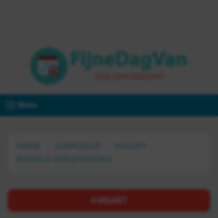
Menu
HOME
OVERZICHT
MAART
WERELD OBESITASDAG
4 MAART