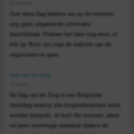
29 oktober
Over deze Dag hebben we op dit moment
nog geen uitgebreide informatie
beschikbaar. Probeer het later nog eens, of
klik op 'Bron' om naar de website van de
organisator te gaan.
Dag van de Zorg
14 maart
De Dag van de Zorg is een Belgische
feestdag waarop alle zorgwerknemers extra
worden bedankt. Je kunt die mensen, zeker
na jaren torenhoge werkdruk tijdens de