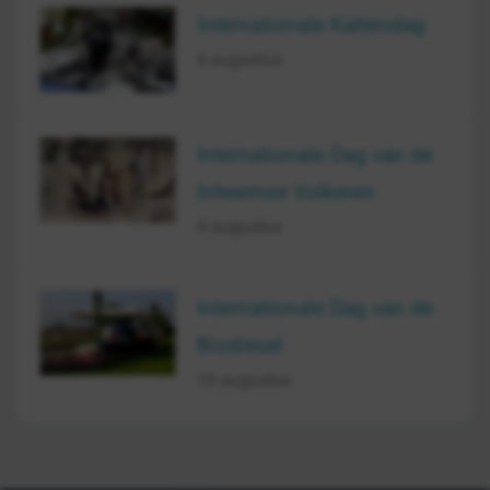
Internationale Kattendag
8 augustus
Internationale Dag van de
Inheemse Volkeren
9 augustus
Internationale Dag van de
Biodiesel
10 augustus