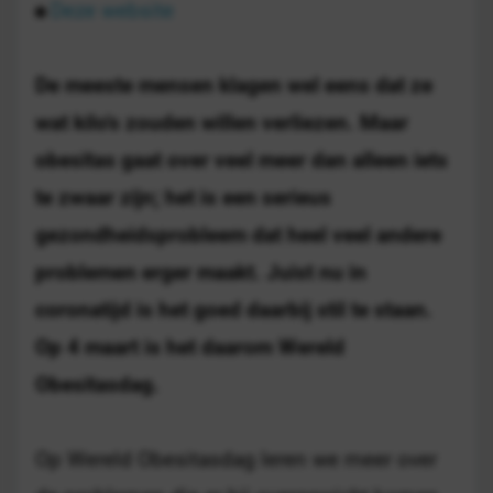
Deze website
De meeste mensen klagen wel eens dat ze
wat kilo's zouden willen verliezen. Maar
obesitas gaat over veel meer dan alleen iets
te zwaar zijn; het is een serieus
gezondheidsprobleem dat heel veel andere
problemen erger maakt. Juist nu in
coronatijd is het goed daarbij stil te staan.
Op 4 maart is het daarom Wereld
Obesitasdag.
Op Wereld Obesitasdag leren we meer over