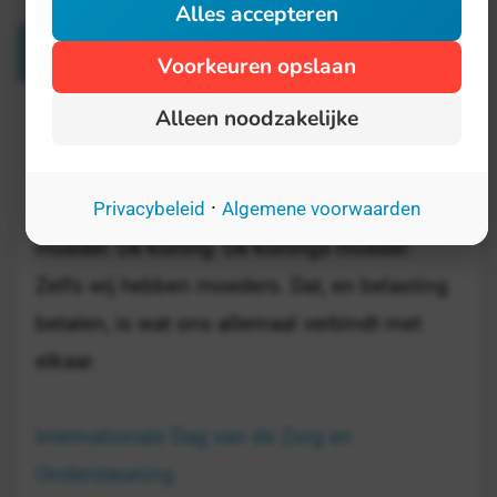
Alles accepteren
Verwante Dagen
Voorkeuren opslaan
Alleen noodzakelijke
Internationale Dag van de Verloskundige
5 mei
·
We hebben allemaal een moeder. U. Uw
Privacybeleid
Algemene voorwaarden
moeder. De koning. De konings moeder.
Zelfs wij hebben moeders. Dat, en belasting
betalen, is wat ons allemaal verbindt met
elkaar.
Internationale Dag van de Zorg en
Ondersteuning