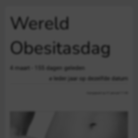
Wereld
Obesitasdag
4 maart - 155 dagen geleden
Ieder jaar op dezelfde datum
Aangepast op 31 januari 11:48