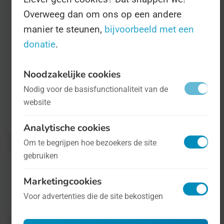
Overweeg dan om ons op een andere
gezondheidsorganisaties voorlichting,
manier te steunen,
bijvoorbeeld met een
pakken sportclubs de gelegenheid om u met
donatie
.
sport kennis te laten maken, en proberen
overheden daar qua beleid iets aan te doen.
Noodzakelijke cookies
Nodig voor de basisfunctionaliteit van de
Meer informatie over deze Dag vindt u op
website
worldobesityday.org
.
Analytische cookies
Om te begrijpen hoe bezoekers de site
gebruiken
Marketingcookies
Voor advertenties die de site bekostigen