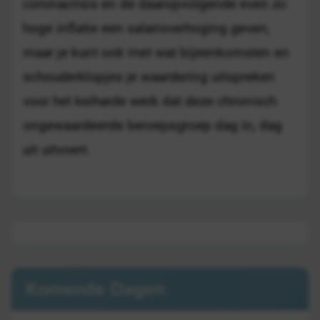
coronacrisis en de daaropvolgende even zo
hoge inflatie een salarisverhoging geven,
maar je kunt ook met wat bijeenkomsten en
schouderklopjes je waardering uitspreken
voor het keiharde werk dat deze chronisch
ongewaardeerde beroepsgroep dag in, dag
uit uitvoert.
Komende Dagen