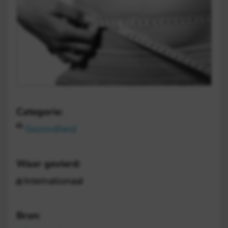
Categorie:
Gezondheid
Waar gevierd:
Internationaal
Bron: