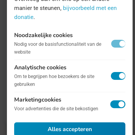
Doodzonde!
manier te steunen,
bijvoorbeeld met een
donatie
.
Deze Dag is in het leven geroepen door het
Wereld Natuurfonds. Tijdens de Dag kunt u
Noodzakelijke cookies
meer informatie krijgen over bijvoorbeeld de
Nodig voor de basisfunctionaliteit van de
vele diersoorten in het Atlantisch Bos, en
website
kunt u zichzelf inlezen over wat u nou kunt
Analytische cookies
doen dat te redden. Spoiler alert: doneren
Om te begrijpen hoe bezoekers de site
aan het WNF is een optie.
gebruiken
Marketingcookies
Meer informatie is te vinden op
de website
Voor advertenties die de site bekostigen
van het Wereld Natuurfonds
.
Alles accepteren