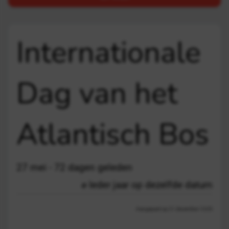
Internationale
Dag van het
Atlantisch Bos
27 mei - 72 dagen geleden
Ieder jaar op dezelfde datum
Aangepast op 21 december 13:03