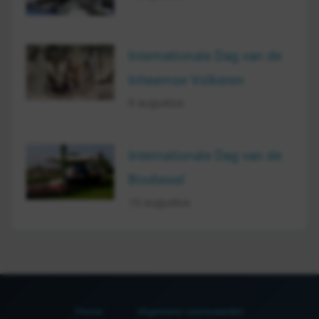
Internationale Dag van de
Inheemse Volkeren
9 augustus
Internationale Dag van de
Biodiesel
10 augustus
Home
Algemene voorwaarden