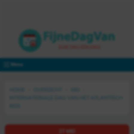
Menu
HOME
OVERZICHT
MEI
INTERNATIONALE DAG VAN HET ATLANTISCH
BOS
27 MEI