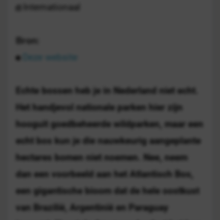
Internationaal
Bron:
Deze website
Echte bossen heb je in Nederland niet echt.
Het handjevol nationale parken hier zijn
hooguit goedbeheerde wildparken, maar een
echt bos kun je die nauwkeurig aangeplante
hectares bomen niet noemen. Nee, neem
dan een voorbeeld aan het Atlantisch Bos,
een gigantische bioom dat de hele oostkust
van Brazilië, Argentinië en Paraguay