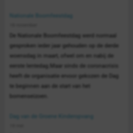
Nationale Boomfeestdag
18 november
De Nationale Boomfeestdag werd normaal
gesproken ieder jaar gehouden op de derde
woensdag in maart, ofwel om en nabij de
eerste lentedag.Maar sinds de coronacrisis
heeft de organisatie ervoor gekozen de Dag
te beginnen aan de start van het
bomenseizoen.
Dag van de Groene Kinderopvang
19 mei