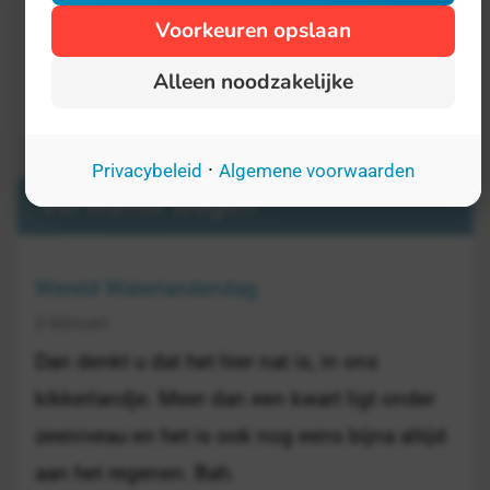
Voorkeuren opslaan
Alleen noodzakelijke
·
Privacybeleid
Algemene voorwaarden
Verwante Dagen
Wereld Waterlandendag
2 februari
Dan denkt u dat het hier nat is, in ons
kikkerlandje. Meer dan een kwart ligt onder
zeeniveau en het is ook nog eens bijna altijd
aan het regenen. Bah.