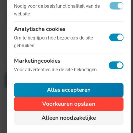
Meer informatie
staat op worldvoiceday.org
.
Nodig voor de basisfunctionaliteit van de
website
Analytische cookies
Om te begrijpen hoe bezoekers de site
gebruiken
Marketingcookies
Voor advertenties die de site bekostigen
Verwante Dagen
Alles accepteren
Wereld Gezondheidsdag
Voorkeuren opslaan
7 april
Alleen noodzakelijke
Na 3+ jaren waarop het coronavirus ons
leven ernstig bedreigde, mogen we best wel