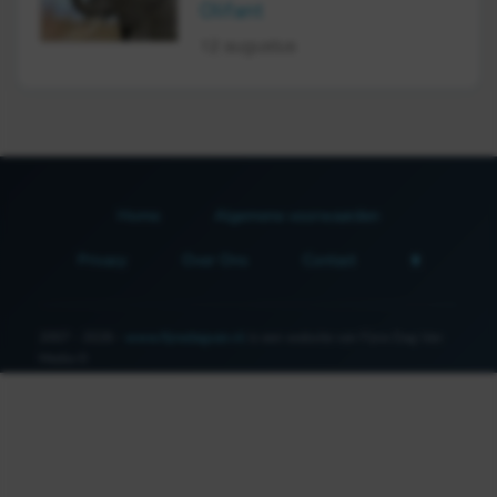
Olifant
12 augustus
Home
Algemene voorwaarden
Privacy
Over Ons
Contact
2007 - 2026 -
www.fijnedagvan.nl
is een website van Fijne Dag Van
Media ©