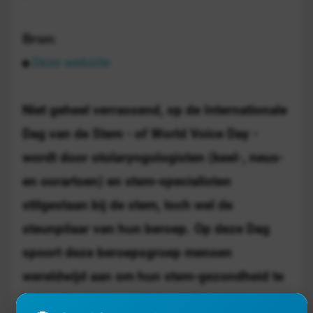
Bron:
Deze website
Niet geheel verrassend, op de Internationale
Dag van de Stem - of World Voice Day -
wordt door otolaryngologisten (keel-, neus-
en oorartsen) en stem-specialisten
stilgestaan bij de stem, toch wel de
steunpilaar van hun beroep. Op deze Dag
spoort deze beroepsgroep mensen
wereldwijd aan om hun stem-gezondheid te
behouden en om actie te ondernemen om