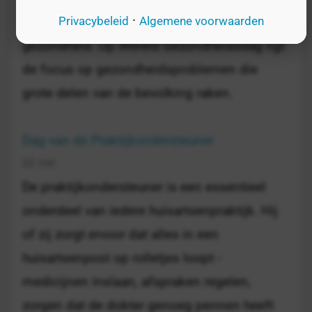
·
eens stilstaan bij het belang van goede
Privacybeleid
Algemene voorwaarden
gezondheid. Op Wereld Gezondheidsdag ligt
de focus op gezondheidsproblemen die
grote delen van de bevolking raken.
Dag van de Praktijkondersteuner
22 mei
De praktijkondersteuner is een essentieel
onderdeel van iedere huisartsenpraktijk. Hij
of zij zorgt ervoor dat alles in een
huisartsenpost op rolletjes loopt -
medicijnen inslaan, afspraken regelen,
zorgen dat de dokter genoeg pennen heeft