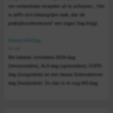
om onleesbare recepten uit te schrijven… Het
is zelfs zo’n belangrijke taak, dat ‘de
praktijkondersteuner’ een eigen Dag krijgt.
Wereld MS-Dag
30 mei
We hebben inmiddels MSA-dag
(hersenziekte), ALS-dag (spierziekte), COPD-
dag (longziekte) en een heuse Sclerodermie-
dag (huidziekte). En dan is er nog MS-dag.