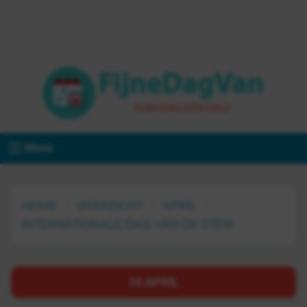
Menu
HOME
OVERZICHT
APRIL
INTERNATIONALE DAG VAN DE STEM
16 APRIL