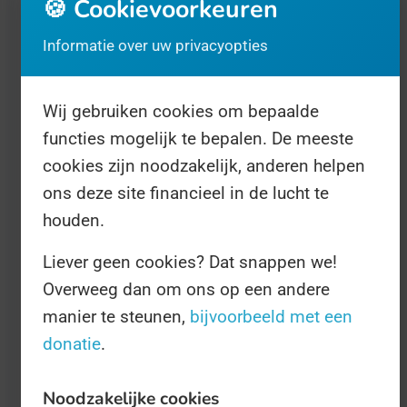
🍪 Cookievoorkeuren
"goede stem-gewoonten te ontwikkelen".
Wat dat ook mag betekenen dan.
Informatie over uw privacyopties
Dat hebben we eerder gehoord. The
Wij gebruiken cookies om bepaalde
American Academy of Otolaryngology-Head
functies mogelijk te bepalen. De meeste
cookies zijn noodzakelijk, anderen helpen
and Neck Surgery (Amerikaanse Akademie
ons deze site financieel in de lucht te
van keel,- neus- en oorartsen) sponsort deze
houden.
Dag. De Internationale Dag van de Stem is in
2002 opgericht naar het voorbeeld van een
Liever geen cookies? Dat snappen we!
Overweeg dan om ons op een andere
Braziliaanse groep stem-specialisten die in
manier te steunen,
bijvoorbeeld met een
1999 een Braziliaanse Dag van de Stem op
donatie
.
hebben opgericht.
Noodzakelijke cookies