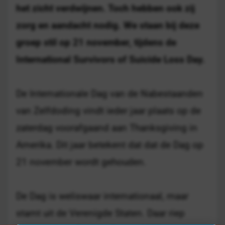
het zicht verdwijnen. Toch hebben ook zij
zorg en aandacht nodig. We staan bij deze
groep stil op 21 november, tijdens de
International Survivors of Suicide Loss Day.
De Internationale Dag van de Nabestaanden
van Zelfdoding vindt ieder jaar plaats op de
zaterdag voorafgaand aan Thanksgiving in
Amerika. Dit jaar betekent dat dat de Dag op
21 november wordt gehouden.
De Dag is weliswaar internationaal, maar
stamt uit de Verenigde Staten. Daar riep