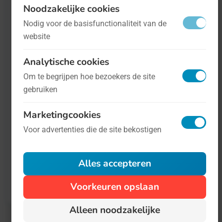
praatgroepen. Er verschijnen deze Dag
Noodzakelijke cookies
bijvoorbeeld ook documentaires en andere
Nodig voor de basisfunctionaliteit van de
media waarin nabestaanden hun verhaal
website
doen.
Analytische cookies
Om te begrijpen hoe bezoekers de site
Meer informatie is te vinden op
de website
gebruiken
van de American Foundation for Suicide
Marketingcookies
Prevention
. Dat is de stichting die de
Voor advertenties die de site bekostigen
activiteiten op de Dag nu coördineert.
Alles accepteren
Denk je aan zelfdoding? Bel dan 24/7 gratis
Voorkeuren opslaan
en anoniem met 113 of chat op 113.nl.
Alleen noodzakelijke