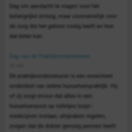
Dag om aandacht te vragen voor het
belangrijke zintuig, maar voornamelijk voor
de zorg die het gehoor nodig heeft en hoe
dat beter kan.
Dag van de Praktijkondersteuner
22 mei
De praktijkondersteuner is een essentieel
onderdeel van iedere huisartsenpraktijk. Hij
of zij zorgt ervoor dat alles in een
huisartsenpost op rolletjes loopt -
medicijnen inslaan, afspraken regelen,
zorgen dat de dokter genoeg pennen heeft