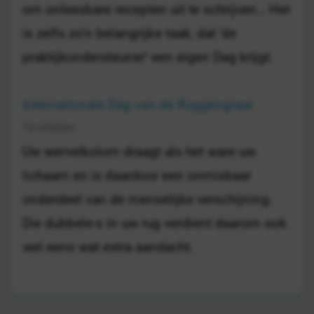
om onleesbare recepten uit te schrijven… Het
is zelfs zo’n belangrijke taak, dat ‘de
praktijkondersteuner’ een eigen Dag krijgt.
Internationale Dag van de Ruggengraat
16 oktober
Uw wervelkolom draagt als het ware uw
lichaam en is daardoor een onmisbaar
onderdeel van de menselijke verschijning.
Die dubbele-s in uw rug verdient daarom ook
wel eens wat extra aandacht.