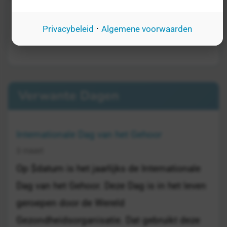
·
Privacybeleid
Algemene voorwaarden
Verwante Dagen
Internationale Dag van het Gehoor
3 maart
Op $datum is het jaarlijks de Internationale
Dag van het Gehoor. Deze Dag is in het leven
geroepen door de Wereld
Gezondheidsorganisatie. Dat gebruikt deze