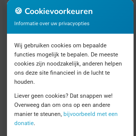
senator Harry Reid de Dag in 1999 uit als een
🍪 Cookievoorkeuren
Dag die door het Amerikaanse Congres zou
Informatie over uw privacyopties
worden gehouden. Reid verloor zelf zijn
vader aan suïcide. Sindsdien wordt de Dag
met name in Amerika, maar ook wereldwijd
Wij gebruiken cookies om bepaalde
functies mogelijk te bepalen. De meeste
gehouden.
cookies zijn noodzakelijk, anderen helpen
ons deze site financieel in de lucht te
In de basis is de Dag er een van herdenking
houden.
en aandacht: iedereen die een nabestaande
Liever geen cookies? Dat snappen we!
is of kent mag die Dag wat aandacht krijgen.
Overweeg dan om ons op een andere
Verder wordt de Dag aangegrepen voor
manier te steunen,
bijvoorbeeld met een
suïcidepreventie, en hulp aan nabestaanden
donatie
.
in de vorm van bijvoorbeeld steun voor