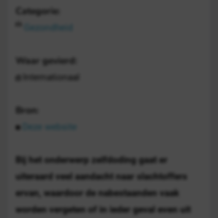
Categorie:
Gezondheid
Waar gevierd:
Internationaal
Bron:
Deze website
Bij het onderwerp zelfdoding gaat er
uiteraard veel aandacht naar slachtoffers
ervan, waardoor de nabestaanden vaak
worden vergeten of in ieder geval even uit