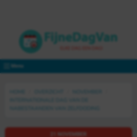
Menu
HOME
OVERZICHT
NOVEMBER
INTERNATIONALE DAG VAN DE
NABESTAANDEN VAN ZELFDODING
21 NOVEMBER