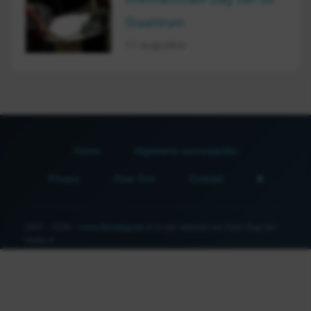
Staaldrum
11 augustus
Home
Algemene voorwaarden
Privacy
Over Ons
Contact
2007 - 2026 -
www.fijnedagvan.nl
is een website van Fijne Dag Van
Media ©