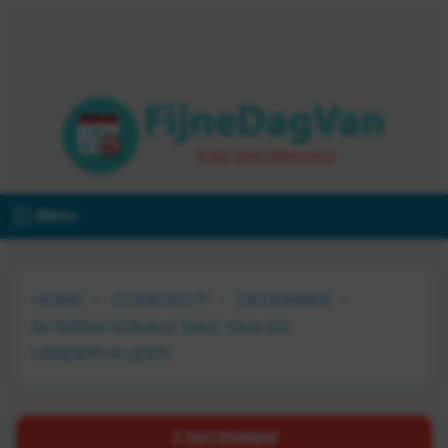
Menu
HOME
OVERZICHT
DECEMBER
INTERNATIONALE DAG VAN DE
MINDERVALIDEN
3 DECEMBER