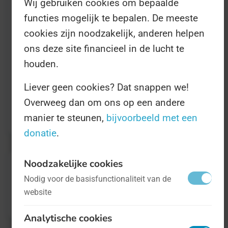
Wij gebruiken cookies om bepaalde
rolstoelvriendelijker bijvoorbeeld. De Dag is
functies mogelijk te bepalen. De meeste
in 1992 in het leven geroepen en is in 2007
cookies zijn noodzakelijk, anderen helpen
van naam veranderd. De Dag heet nu de
ons deze site financieel in de lucht te
houden.
Internationale Dag van Personen met een
Handicap.
Liever geen cookies? Dat snappen we!
Overweeg dan om ons op een andere
Informatie is
hier te vinden
.
manier te steunen,
bijvoorbeeld met een
donatie
.
Noodzakelijke cookies
Nodig voor de basisfunctionaliteit van de
website
Analytische cookies