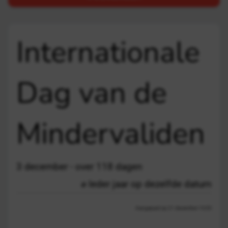
Internationale
Dag van de
Mindervaliden
3 december - over 118 dagen
Ieder jaar op dezelfde datum
Aangepast op 21 december 13:03