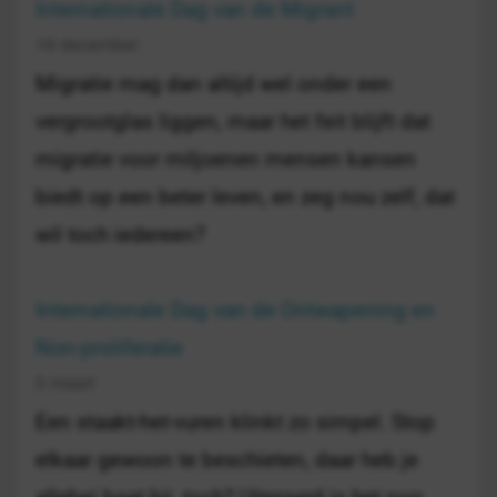
Internationale Dag van de Migrant
18 december
Migratie mag dan altijd wel onder een
vergrootglas liggen, maar het feit blijft dat
migratie voor miljoenen mensen kansen
biedt op een beter leven, en zeg nou zelf, dat
wil toch iedereen?
Internationale Dag van de Ontwapening en
Non-proliferatie
5 maart
Een staakt-het-vuren klinkt zo simpel. Stop
elkaar gewoon te beschieten, daar heb je