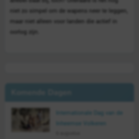
allebei baat bij, toch? Uiteraard is het nog
niet zo simpel om de wapens neer te leggen,
maar niet alleen voor landen die actief in
oorlog zijn.
Komende Dagen
Internationale Dag van de
Inheemse Volkeren
9 augustus