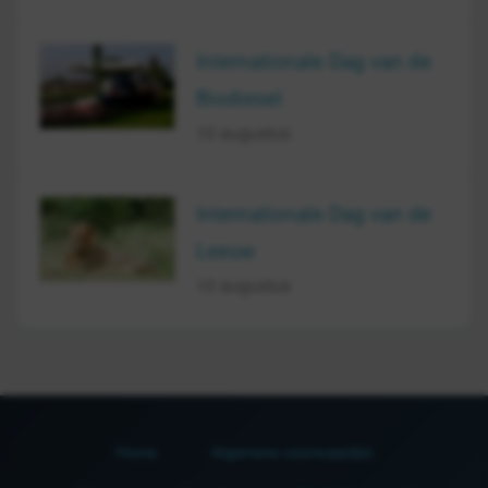
Internationale Dag van de
Biodiesel
10 augustus
Internationale Dag van de
Leeuw
10 augustus
Home
Algemene voorwaarden