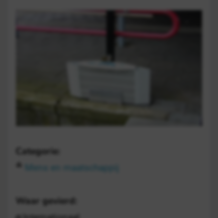
Categorie:
Mens en maatschappij
Waar gevierd:
Internationaal