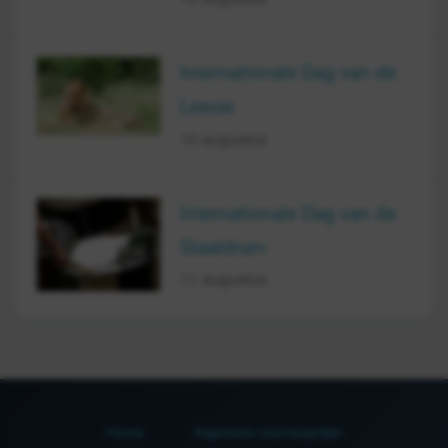
Internationale Dag van de
Leeuw
10 augustus
Internationale Dag van de
Staaldrum
11 augustus
Home
Algemene voorwaarden