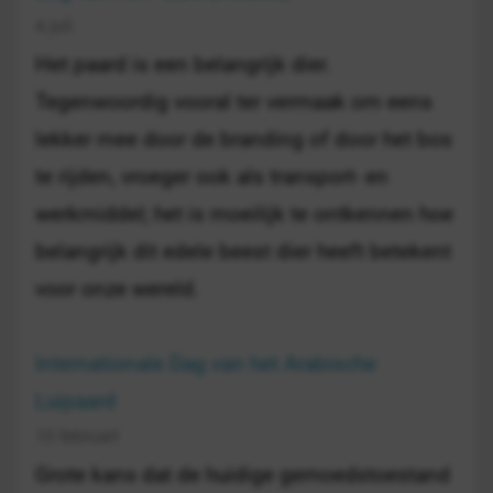
4 juli
Het paard is een belangrijk dier.
Tegenwoordig vooral ter vermaak om eens
lekker mee door de branding of door het bos
te rijden, vroeger ook als transport- en
werkmiddel; het is moeilijk te ontkennen hoe
belangrijk dit edele beest dier heeft betekent
voor onze wereld.
Internationale Dag van het Arabische
Luipaard
10 februari
Grote kans dat de huidige gemoedstoestand