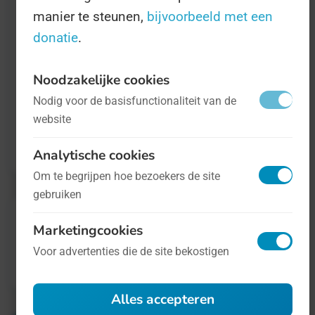
beschermen.
manier te steunen,
bijvoorbeeld met een
donatie
.
Het is niet helemaal duidelijk wie er achter
deze Dag zit. Wel kunt u op kijken op
Noodzakelijke cookies
Nodig voor de basisfunctionaliteit van de
websites zoals die van de
International
website
Primate Preservation League
voor meer
informatie.
Analytische cookies
Om te begrijpen hoe bezoekers de site
gebruiken
Marketingcookies
Voor advertenties die de site bekostigen
Alles accepteren