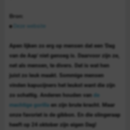
Bron:
Deze website
Apen lijken zo erg op mensen dat een 'Dag
van de Aap' niet genoeg is. Daarvoor zijn ze,
net als mensen, te divers. Dat is wat hen
juist zo leuk maakt. Sommige mensen
vinden kapucijners het leukst want die zijn
zo schattig. Anderen houden van
de
machtige gorilla
en zijn brute kracht. Maar
onze favoriet is de gibbon. En die slingeraap
heeft op 24 oktober zijn eigen Dag!