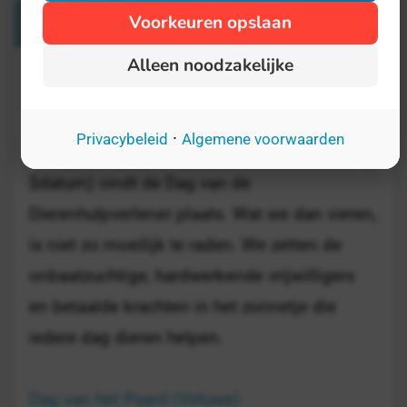
Verwante Dagen
Voorkeuren opslaan
Alleen noodzakelijke
Dag van de Dierenhulpverlener
20 mei
·
Privacybeleid
Algemene voorwaarden
Iedere derde woensdag van mei (dit jaar op
$datum) vindt de Dag van de
Dierenhulpverlener plaats. Wat we dan vieren,
is niet zo moeilijk te raden. We zetten de
onbaatzuchtige, hardwerkende vrijwilligers
en betaalde krachten in het zonnetje die
iedere dag dieren helpen.
Dag van het Paard (Veluwe)