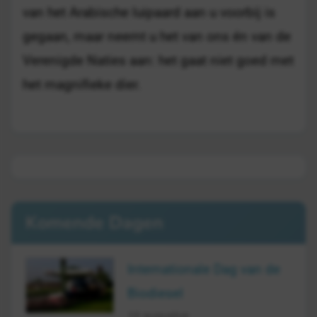
van het Arabische luipaard aan u voorbij is
gegaan, maar neemt u het van ons én van de
Verenigde Naties aan: het gaat niet goed met
het magnifieke dier.
Komende Dagen
Internationale Dag van de
Biodiesel
10 augustus