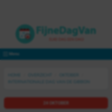
Menu
HOME
OVERZICHT
OKTOBER
INTERNATIONALE DAG VAN DE GIBBON
24 OKTOBER