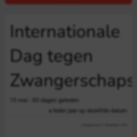
Internationale
Dag tegen
Zwangerschapsm
15 mei - 83 dagen geleden
Ieder jaar op dezelfde datum
Aangepast op 21 december 13:03