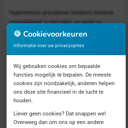
Hyperemesis gravidarum betekent 'extreme
misselijkheid' in het Latijn, en duidt op
overgeven tijdens de zwangerschap. De
🍪 Cookievoorkeuren
Internationale 'HG Awareness Day' is
Informatie over uw privacyopties
georganiseerd door de Stichting ZEHG
(Zwangerschapsmisselijkheid en
Wij gebruiken cookies om bepaalde
Hyperemesis Gravidarum). Die helpt mensen
functies mogelijk te bepalen. De meeste
die hier last van hebben. Dit jaarlijkse
cookies zijn noodzakelijk, anderen helpen
evenement is dan ook een uitgelezen kans
ons deze site financieel in de lucht te
om het bewustzijn van deze heftige
houden.
zwangerschapsaandoening en de
Liever geen cookies? Dat snappen we!
ondersteunende organisaties over de hele
Overweeg dan om ons op een andere