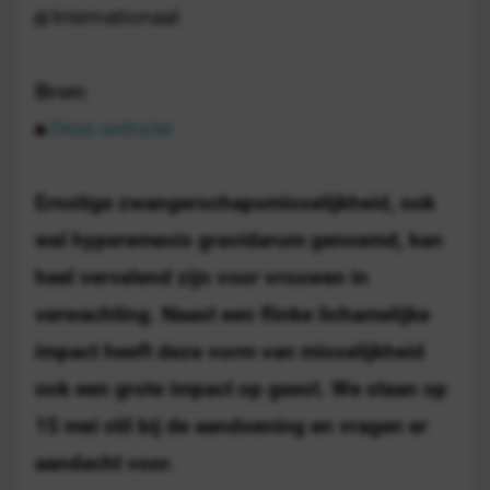
Internationaal
Bron:
Deze website
Ernstige zwangerschapsmisselijkheid, ook
wel hyperemesis gravidarum genoemd, kan
heel vervelend zijn voor vrouwen in
verwachting. Naast een flinke lichamelijke
impact heeft deze vorm van misselijkheid
ook een grote impact op geest. We staan op
15 mei stil bij de aandoening en vragen er
aandacht voor.