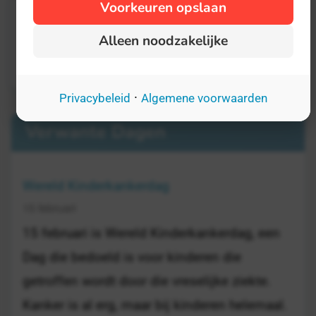
Voorkeuren opslaan
Alleen noodzakelijke
·
Privacybeleid
Algemene voorwaarden
Verwante Dagen
Wereld Kinderkankerdag
15 februari
15 februari is Wereld Kinderkankerdag, een
Dag die bedoeld is voor kinderen die
getroffen wordt door die vreselijke ziekte.
Kanker is al erg, maar bij kinderen helemaal.