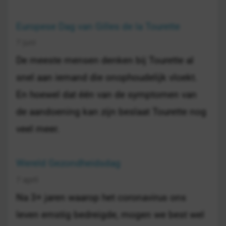
Europese Dag van Gilles de la Tourette
7 juni
De meeste mensen denken bij Tourette al
snel aan iemand die onophoudelijk vloekt.
En hoewel dat één van de symptomen van
de aandoening kan zijn beslaat Tourette nog
veel meer.
Wereld Gezondheidsdag
7 april
Na 3+ jaren waarop het coronavirus ons
leven ernstig bedreigde, mogen we best wel