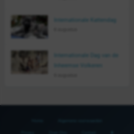
Internationale Kattendag
8 augustus
Internationale Dag van de
Inheemse Volkeren
9 augustus
Home
Algemene voorwaarden
Privacy
Over Ons
Contact