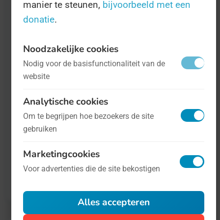
wereld te vergroten.
manier te steunen,
bijvoorbeeld met een
donatie
.
Het belangrijkste doel van Stichting ZEHG is
Noodzakelijke cookies
dat er een landelijk protocol moet komen
Nodig voor de basisfunctionaliteit van de
voor de behandeling van HG. En hoe doe je
website
zoiets? Met geld natuurlijk! De Dag is dan
Analytische cookies
ook bedoeld om aandacht te vragen en zo
Om te begrijpen hoe bezoekers de site
geld in te zamelen om meer vrouwen met dit
gebruiken
probleem te helpen.
Marketingcookies
Meer informatie is te vinden op
de website
Voor advertenties die de site bekostigen
van ZEHG
.
Alles accepteren