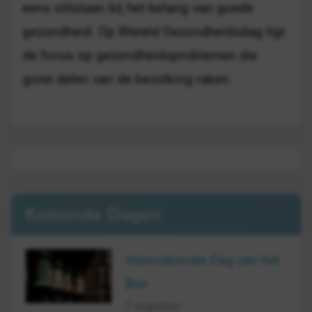
eens stilstaan bij het belang van goede
gezondheid. Op Wereld Gezondheidsdag ligt
de focus op gezondheidsproblemen die
grote delen van de bevolking raken.
Komende Dagen
Internationale Dag van het
Bier
7 augustus