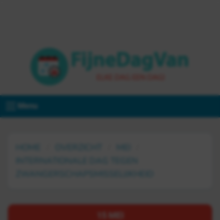
Menu
HOME
OVERZICHT
MEI
INTERNATIONALE DAG TEGEN
ZWANGERSCHAPSMISSELIJKHEID
15 MEI