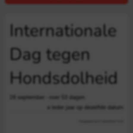
Internationale
Dag tegen
Hondsdolheid
28 september - over 53 dagen
Ieder jaar op dezelfde datum
Aangepast op 21 december 13:03