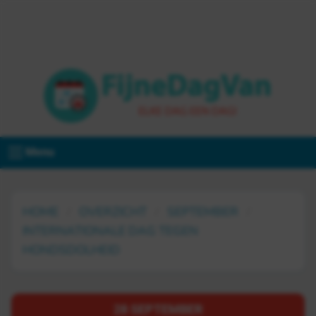
Menu
HOME
OVERZICHT
SEPTEMBER
INTERNATIONALE DAG TEGEN
HONDSDOLHEID
28 SEPTEMBER