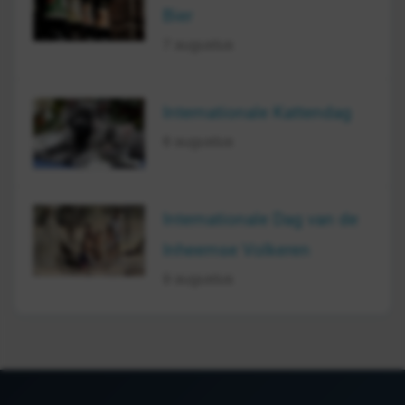
Bier
7 augustus
Internationale Kattendag
8 augustus
Internationale Dag van de
Inheemse Volkeren
9 augustus