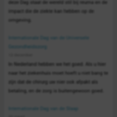
deze Dag staat de wereld stil bij reuma en de
impact die de ziekte kan hebben op de
omgeving.
Internationale Dag van de Universele
Gezondheidszorg
12 december
In Nederland hebben we het goed. Als u hier
naar het ziekenhuis moet hoeft u niet bang te
zijn dat de chirurg uw nier ook afpakt als
betaling, en de zorg is buitengewoon goed.
Internationale Dag van de Slaap
20 maart