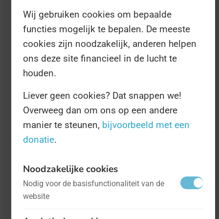
sterven hier jaarlijks aan. En da's toch vrij
Wij gebruiken cookies om bepaalde
functies mogelijk te bepalen. De meeste
heftig.
cookies zijn noodzakelijk, anderen helpen
ons deze site financieel in de lucht te
De
Global Alliance For Rabies Control
heeft
houden.
daarom de Internationale Dag tegen
Liever geen cookies? Dat snappen we!
Hondsdolheid in het leven geroepen. Ieder
Overweeg dan om ons op een andere
jaar op 28 september wordt aandacht
manier te steunen,
bijvoorbeeld met een
gevraagd voor deze ziekte door
donatie
.
promotiecampagnes en inentingssessies
aan te gaan over de hele wereld.
Noodzakelijke cookies
Nodig voor de basisfunctionaliteit van de
Die informatie is overigens ook allemaal te
website
vinden op
www.worldrabiesday.org
.