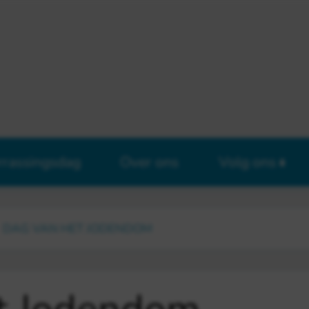
rrassingsdag
Over ons
Volg ons
DAG VAN HET JODENDOM