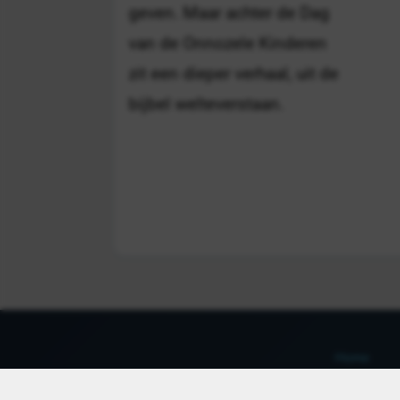
geven. Maar achter de Dag
van de Onnozele Kinderen
zit een dieper verhaal, uit de
bijbel welteverstaan.
Home