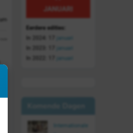
JANUARI
tum
Eerdere edities:
In 2024: 17
januari
13:04
In 2023: 17
januari
In 2022: 17
januari
Komende Dagen
Internationale