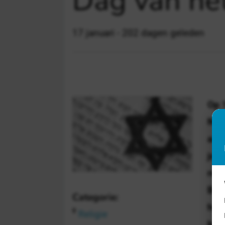
Dag van he
17 januari - 202 dagen geleden
Op 
Ned
aan
jod
rela
Ben
Categorie:
het 
Religie
beg