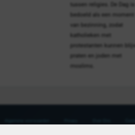
tussen religies. De Dag is
bedoeld als een moment
van bezinning, zodat
katholieken met
protestanten kunnen blij
praten en joden met
moslims.
Algemene voorwaarden
Privacy
Over Ons
Cont