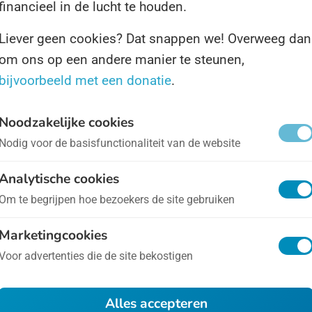
financieel in de lucht te houden.
stenen. Dit jaar is dat op 17 januari.
Liever geen cookies? Dat snappen we! Overweeg dan
om ons op een andere manier te steunen,
doorgeven van Joodse tradities binnen families staa
bijvoorbeeld met een donatie
.
e Dag centraal. Op die Dag kijken Joden naar hoe
ngrijk het is om tradities uit het geloof uit te leggen 
Noodzakelijke cookies
olgende generatie, en wat het belang daarvan is voor
Nodig voor de basisfunctionaliteit van de website
voorbestaan van de religie.
Analytische cookies
Om te begrijpen hoe bezoekers de site gebruiken
 informatie is te vinden op
Marketingcookies
.dagvanhetjodendom.nl
.
Voor advertenties die de site bekostigen
Alles accepteren