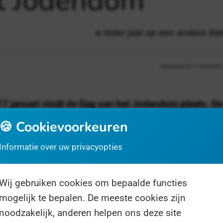
t Jodendom
Ieder jaar op een andere da
Aangepast op 21 december 
17 januari vindt de Dag van het Jodendom plaats. De
erlandse Bisschoppen willen op deze datum extra
🍪 Cookievoorkeuren
dacht besteden aan de relatie tussen christenen en
Informatie over uw privacyopties
en en welk belang de kerk daarbij kan hebben. Deze
tie is door paus Johannes Paulus II en paus
Wij gebruiken cookies om bepaalde functies
edictus VXI onderstreept. De Dag vond in 2008 voor
mogelijk te bepalen. De meeste cookies zijn
eerst plaats, en begint niet geheel toevallig op de
noodzakelijk, anderen helpen ons deze site
indag van de Gebedsweek Voor Eenheid Van