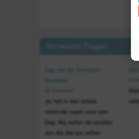
Verwante Dagen
Dag van de Onnozele
Alle
2 no
Kinderen
28 december
Alle
Ja, het is een ietwat
ver
vreemde naam voor een
Dag. Wij zullen de eersten
zijn die dat toe willen