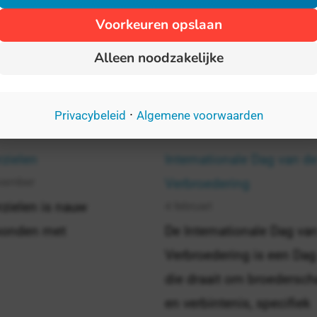
Voorkeuren opslaan
Alleen noodzakelijke
·
Privacybeleid
Algemene voorwaarden
rzielen
Internationale Dag van d
vember
Verbroedering
4 februari
rzielen is nauw
bonden met
De Internationale Dag va
Verbroedering is een Dag
die draait om broedersc
en verbintenis, specifiek