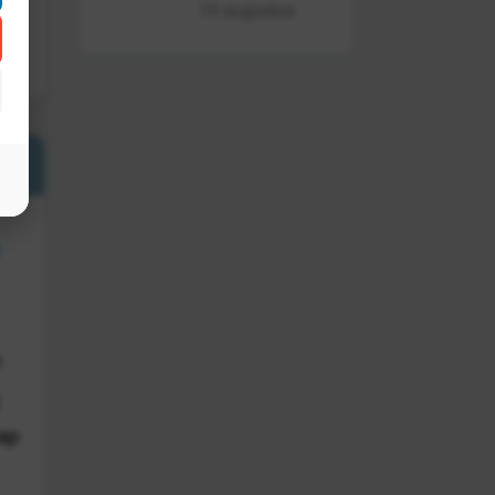
10 augustus
e
n
hap