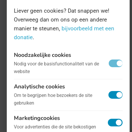
Liever geen cookies? Dat snappen we!
Overweeg dan om ons op een andere
manier te steunen,
bijvoorbeeld met een
donatie
.
Noodzakelijke cookies
Internationale Dag van de Zeehond
- op
Nodig voor de basisfunctionaliteit van de
22 maart
Dieren
website
Analytische cookies
De zeehond is een geinig dier. Lief, een
Om te begrijpen hoe bezoekers de site
beetje suffig, ongevaarlijk... Genoeg
gebruiken
redenen om de zeehond zijn eigen Dag
Marketingcookies
te geven, en die vindt plaats op 22
Voor advertenties die de site bekostigen
maart.