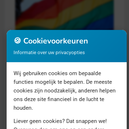
🍪 Cookievoorkeuren
Informatie over uw privacyopties
Internationale Dag van de
Transgenderherdenking
- op 20
Wij gebruiken cookies om bepaalde
november
Mens en maatschappij
functies mogelijk te bepalen. De meeste
cookies zijn noodzakelijk, anderen helpen
ons deze site financieel in de lucht te
Transgenders hebben veel last van
houden.
transfobie in de maatschappij. Alle
acceptatie-initiatieven zoals Pride-
Liever geen cookies? Dat snappen we!