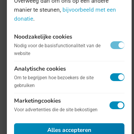
Overweeg dan om ons op een andere
evenementen ten spijt is discriminatie
manier te steunen,
bijvoorbeeld met een
van trans- en interseksepersonen nog
donatie
.
aan de orde van de dag - ja, ook in het
zogenaamd tolerante Nederland.
Noodzakelijke cookies
Nodig voor de basisfunctionaliteit van de
website
Analytische cookies
Om te begrijpen hoe bezoekers de site
gebruiken
Marketingcookies
Voor advertenties die de site bekostigen
Internationale Transgenderrechtendag
-
op 31 maart
Mens en maatschappij
Alles accepteren