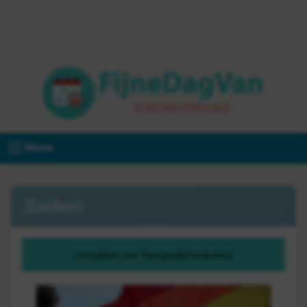
Menu
Zoeken
2 resultaten voor "transgenderherdenking"