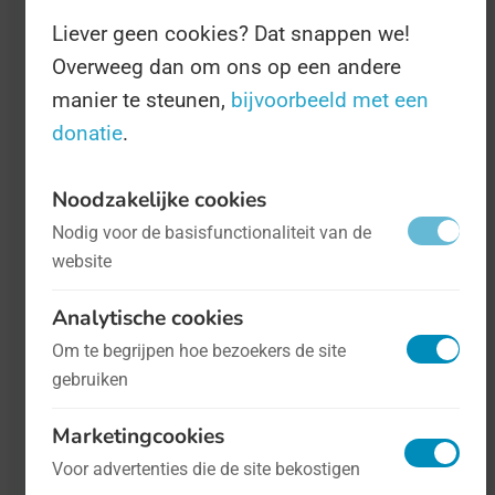
Liever geen cookies? Dat snappen we!
Overweeg dan om ons op een andere
manier te steunen,
bijvoorbeeld met een
donatie
.
Noodzakelijke cookies
Dag van de Energiegemeenschap
- op
Nodig voor de basisfunctionaliteit van de
26 mei
Duurzaamheid
website
Analytische cookies
De energietransitie is in rap tempo bezig
Om te begrijpen hoe bezoekers de site
een van de ingewikkeldste vraagstukken
gebruiken
van deze tijd te worden. Iedereen zoekt
Marketingcookies
dan ook naarstig naar een oplossing,
Voor advertenties die de site bekostigen
maar de belangen zijn groot en de