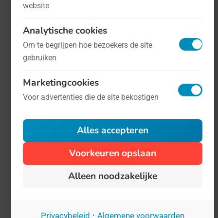
website
Analytische cookies
Om te begrijpen hoe bezoekers de site
gebruiken
Marketingcookies
Voor advertenties die de site bekostigen
Wereld Stomadag
- op 3 oktober
Gezondheid
Alles accepteren
Het is makkelijk grappen te maken over
stoma's, maar in werkelijkheid is leven
Voorkeuren opslaan
met een stoma een lastige opgave. En
Alleen noodzakelijke
helaas wordt er nog steeds met veel
onbegrip op gereageerd.
·
Privacybeleid
Algemene voorwaarden