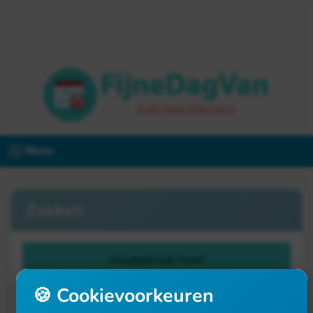
Menu
Zoeken
2 resultaten voor "crohn"
🍪 Cookievoorkeuren