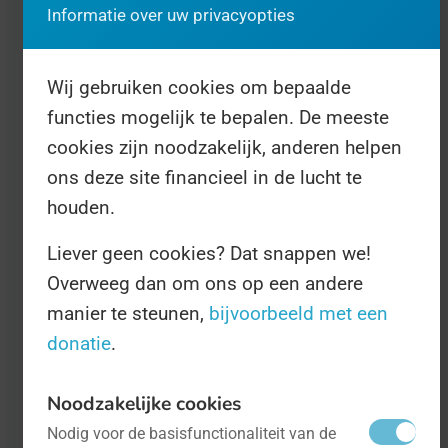
Informatie over uw privacyopties
Wij gebruiken cookies om bepaalde
functies mogelijk te bepalen. De meeste
Internationale Dag van de Ziekte van
cookies zijn noodzakelijk, anderen helpen
Crohn
- op 19 mei
Gezondheid
ons deze site financieel in de lucht te
houden.
Het hebben van een onzichtbare ziekte
Liever geen cookies? Dat snappen we!
zoals Crohn of Colitis is niet eenvoudig.
Overweeg dan om ons op een andere
Op 19 mei, Wereld IBD-dag, wordt er
manier te steunen,
bijvoorbeeld met een
stilgestaan bij deze slopende en
donatie
.
chronische ziekte.
Noodzakelijke cookies
Nodig voor de basisfunctionaliteit van de