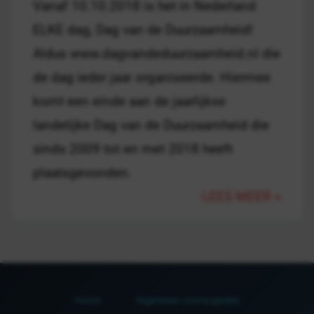
Vanaf 10.10.2018 is het in Nederland
ELKE dag, Dag van de Duurzaamheid!
Aldus www.dagvandeduurzaamheid.nl die
de dag ieder jaar organiseerde. Hiermee
komt een einde aan de jaarlijkse
landelijke Dag van de Duurzaamheid die
sinds 2009 tot en met 2018 heeft
plaatsgevonden.
LEES MEER »
Home
Algemene voorwaarden