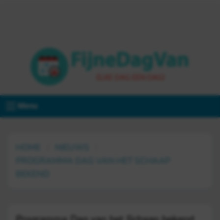
Menu
HOME
NIEUWS
PROGRAMMA DAG VAN HET SCHAAP
BEKEND
Programma Dag van het Schaap bekend