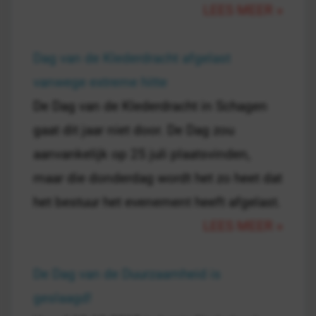
LEES MEER »
Dag van de Klederdracht afgelast
vanwege extreme hitte
De Dag van de Klederdracht in Schagen
gaat dit jaar niet door. De Dag zou
aanvankelijk op 25 juli plaatsvinden,
maar die donderdag wordt het zo heet dat
het bestuur het evenement heeft afgelast.
LEES MEER »
De Dag van de Duurzaamheid is
geslaagd!