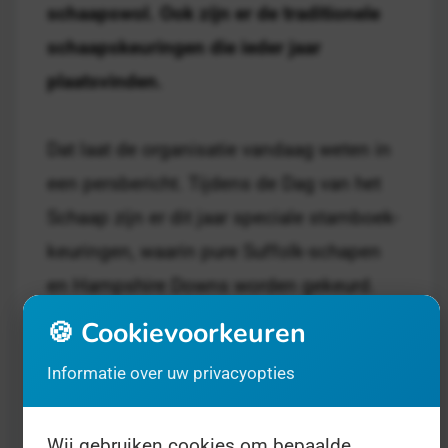
schaapswol. Ook zijn er de traditionele
schaapskeuringen die ieder jaar
plaatsvinden.
Dat laat de organisatie vandaag weten in
een persbericht. Tijdens de Dag van het
Schaap zijn er dit jaar speciale stamboek-
keuringen, waarin pure Suffolk-schapen
en Hampshire Downs worden gekeurd.
Daarnaast breidt de Dag van het Schaap
🍪 Cookievoorkeuren
deels uit, want een van de drie hallen op
Informatie over uw privacyopties
het terrein wordt gewijd aan een keuring
van geiten. Ook zijn er spannende
Wij gebruiken cookies om bepaalde