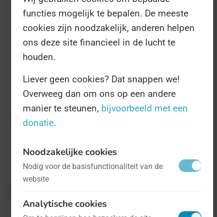
workshops te volgen, zoals een
functies mogelijk te bepalen. De meeste
workshop' Klauwverzorging' en 'Kuilgras
cookies zijn noodzakelijk, anderen helpen
beoordelen'. En als dat u nou niets zegt
ons deze site financieel in de lucht te
(ons in ieder geval niet) dan kunt u
houden.
uiteraard gewoon naar de Dag van het
Liever geen cookies? Dat snappen we!
Schaap in Ermelo toe. Meer informatie
Overweeg dan om ons op een andere
staat op
www.dagvanhetschaap.nl
.
manier te steunen,
bijvoorbeeld met een
donatie
.
Noodzakelijke cookies
Nodig voor de basisfunctionaliteit van de
Gerelateerd aan:
Dag Van Het Schaap
website
Analytische cookies
« Terug naar Nieuws