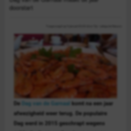
doorstart
Toegevoegd op 9 januari 00:00 door Tijs - categorie Nieuws
De
Dag van de Garnaal
komt na een jaar
afwezigheid weer terug. De populaire
Dag werd in 2015 geschrapt wegens