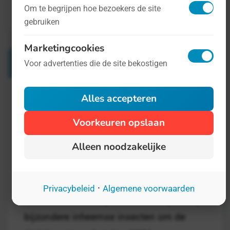
Om te begrijpen hoe bezoekers de site
« Terug naar Nieuws
gebruiken
Marketingcookies
Meer nieuws
Voor advertenties die de site bekostigen
Alles accepteren
Stemmen maar! De meest kriebelige
Voorkeuren opslaan
verkiezing van het jaar is geopend
Alleen noodzakelijke
We mogen weer naar de stembus! Niet
voor politici, maar voor de kleinste en
meest fascinerende bewoners van ons
·
Privacybeleid
Algemene voorwaarden
land. Vanaf zondag 22 maart strijden vijf
bijzondere inheemse insecten om de