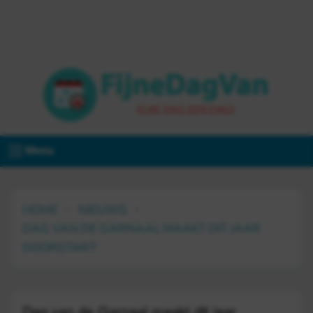
Menu
HOME
NIEUWS
DAG VAN DE GARNAAL MAAKT DIT JAAR
DOORSTART
Dag van de Garnaal maakt dit jaar