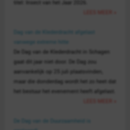
titel: Insect van het Jaar 2026.
LEES MEER »
Dag van de Klederdracht afgelast
vanwege extreme hitte
De Dag van de Klederdracht in Schagen
gaat dit jaar niet door. De Dag zou
aanvankelijk op 25 juli plaatsvinden,
maar die donderdag wordt het zo heet dat
het bestuur het evenement heeft afgelast.
LEES MEER »
De Dag van de Duurzaamheid is