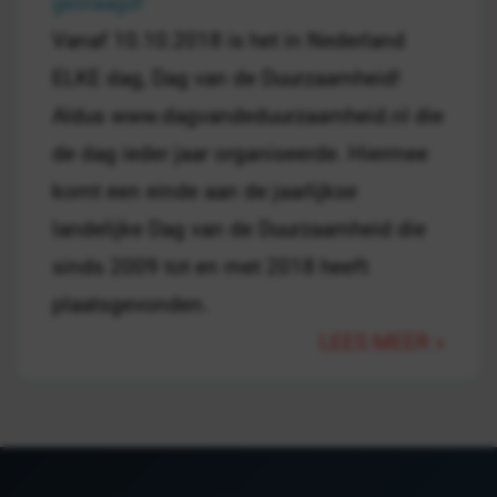
geslaagd!
Vanaf 10.10.2018 is het in Nederland
ELKE dag, Dag van de Duurzaamheid!
Aldus www.dagvandeduurzaamheid.nl die
de dag ieder jaar organiseerde. Hiermee
komt een einde aan de jaarlijkse
landelijke Dag van de Duurzaamheid die
sinds 2009 tot en met 2018 heeft
plaatsgevonden.
LEES MEER »