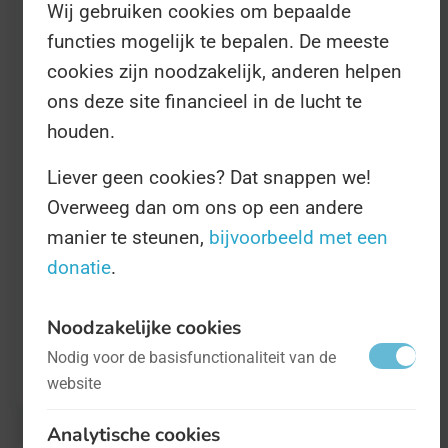
geldgebrek. Er was toen niet bekend of
Wij gebruiken cookies om bepaalde
het evenement het jaar erop wel door zou
functies mogelijk te bepalen. De meeste
gaan.
cookies zijn noodzakelijk, anderen helpen
ons deze site financieel in de lucht te
houden.
Dat gebeurt in 2017 dus wel. Op zaterdag
6 mei kan iedereen terecht in de haven
Liever geen cookies? Dat snappen we!
van Lauwersoog. Daar zijn
Overweeg dan om ons op een andere
manier te steunen,
bijvoorbeeld met een
garnalenproeverijen, demonstraties van
donatie
.
oude ambachten, en 'veel nautische
activiteiten' te beleven. Meer informatie
Noodzakelijke cookies
staat op
www.dagvandegarnaal.nl
.
Nodig voor de basisfunctionaliteit van de
website
Analytische cookies