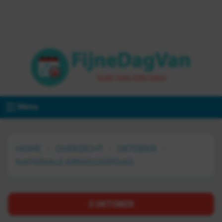
Menu
HOME
OVERZICHT
OKTOBER
NATIONALE KRINGLOOPDAG
3 OKTOBER