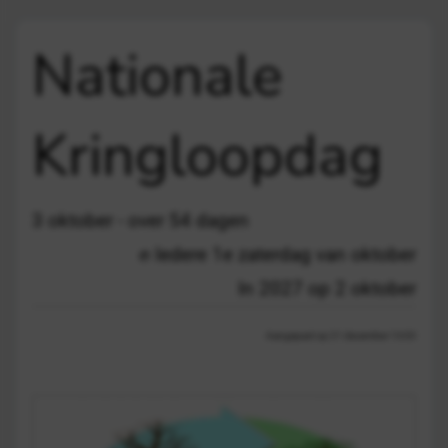
Nationale
Kringloopdag
3 oktober - over 54 dagen
Iedere 1e zaterdag van oktober
In 2027 op 2 oktober
Aangepast op 21 december 13:03