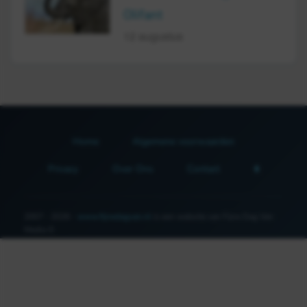
Olifant
12 augustus
Home
Algemene voorwaarden
Privacy
Over Ons
Contact
2007 - 2026 -
www.fijnedagvan.nl
is een website van Fijne Dag Van
Media ©