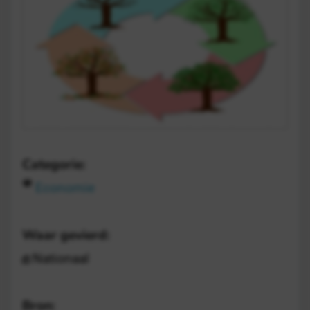
Categorie:
Economie
Waar gevierd:
Nationaal
Bron: