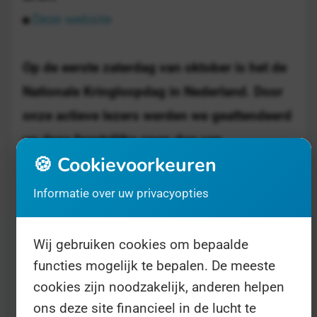
Deze website
Op de eerste zaterdag van oktober is het de
Nationale Kringloopdag in Nederland. Door
onze actieve lezers werden we geattendeerd
op deze feestelijke open dag van
🍪 Cookievoorkeuren
kringloopwinkels.
Informatie over uw privacyopties
Meer dan 150 van deze winkels openen de
deuren op deze zaterdag ter ere van de
Wij gebruiken cookies om bepaalde
Nationale Kringloopdag. Denk aan een hapje,
functies mogelijk te bepalen. De meeste
een drankje, een muziekje, en leuke
cookies zijn noodzakelijk, anderen helpen
ons deze site financieel in de lucht te
activiteiten. Zie de
website
voor de