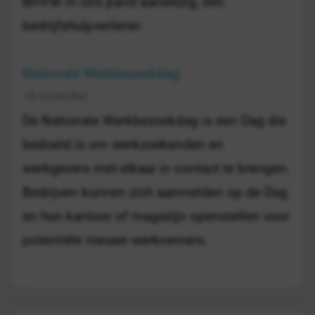
BHV'er in ons pand aanwezig, een
bedrijfshulpverlener.
Nationale Werkbezoekdag
18 november
De Nationale Werkbezoekdag is een Dag die
bedoeld is om werkzoekenden en
werkgevers met elkaar in contact te brengen.
Bedrijven kunnen zich aanmelden op de Dag
en hun kantoor of magazijn openstellen voor
potentiële nieuwe werknemers.