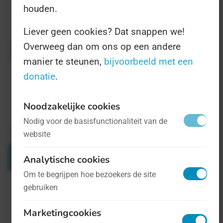
houden.
deelnemende winkels, en natuurlijk tips om
de kringloop rond te maken.
Liever geen cookies? Dat snappen we!
Overweeg dan om ons op een andere
manier te steunen,
bijvoorbeeld met een
donatie
.
Noodzakelijke cookies
Nodig voor de basisfunctionaliteit van de
website
Verwante Dagen
Analytische cookies
Om te begrijpen hoe bezoekers de site
gebruiken
Internationale Dag van Veiligheid op het
Werk
Marketingcookies