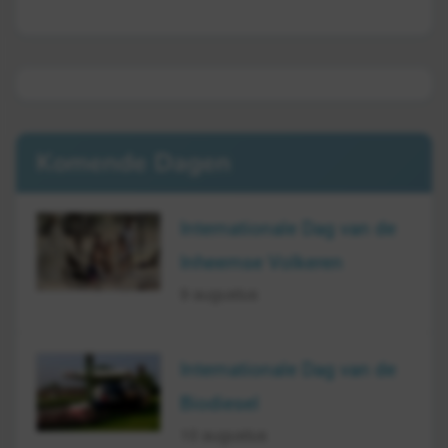
Komende Dagen
Internationale Dag van de
Inheemse Volkeren
9 augustus
Internationale Dag van de
Biodiesel
10 augustus