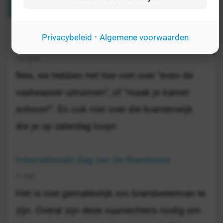
Verwante Dagen
·
Privacybeleid
Algemene voorwaarden
Internationale Dag tegen Kinderarbeid
12 juni
Nee, we hebben het hier niet over "even de
vaatwasser uitruimen", of "maak je kamer
schoon!". En ook niet over die krantenwijk
die je op zaterdag loopt.
Internationale Dag van de Brandweer
4 mei
Het is niet gemakkelijk om brandweerman te
zijn. Overal zijn deze vuurvechters nodig om