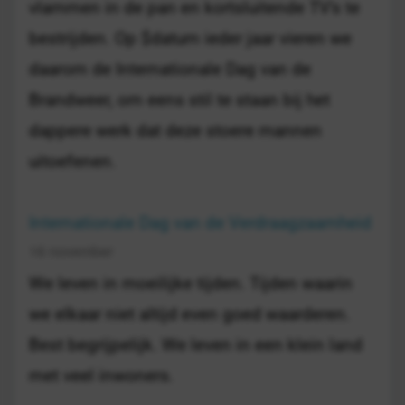
vlammen in de pan en kortsluitende TV's te
bestrijden. Op $datum ieder jaar vieren we
daarom de Internationale Dag van de
Brandweer, om eens stil te staan bij het
dappere werk dat deze stoere mannen
uitoefenen.
Internationale Dag van de Verdraagzaamheid
16 november
We leven in moeilijke tijden. Tijden waarin
we elkaar niet altijd even goed waarderen.
Best begrijpelijk. We leven in een klein land
met veel inwoners.