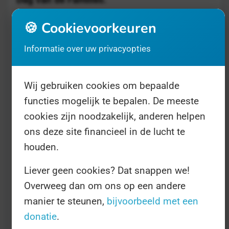
🍪 Cookievoorkeuren
Wereld Familiedag is bedoeld om 'de
Informatie over uw privacyopties
belangrijke rol uit te lichten die
familiegeorënteerde politiek heeft in
Wij gebruiken cookies om bepaalde
duurzame ontwikkeling'. Dat ambtenaarse
functies mogelijk te bepalen. De meeste
koeterwaals kunnen wij goed vertalen. De VN
cookies zijn noodzakelijk, anderen helpen
heeft ooit de Duurzame
ons deze site financieel in de lucht te
Ontwikkeldoelstellingen opgezet, de 'SDG's'.
houden.
Dat zijn opvolgers van de Millenniumdoelen.
Liever geen cookies? Dat snappen we!
De VN ziet families als belangrijk onderdeel
Overweeg dan om ons op een andere
die doelen te halen omdat veel subdoelen
manier te steunen,
bijvoorbeeld met een
draaien om gezinnen.
donatie
.