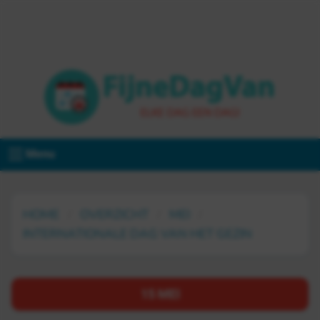
Menu
HOME
OVERZICHT
MEI
INTERNATIONALE DAG VAN HET GEZIN
15 MEI