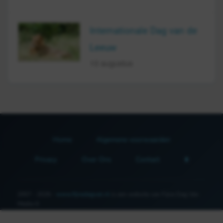
Internationale Dag van de
Leeuw
10 augustus
Home
Algemene voorwaarden
Privacy
Over Ons
Contact
2007 - 2026 -
www.fijnedagvan.nl
is een website van Fijne Dag Van
Media ©