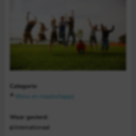
Categorie:
Mens en maatschappij
Waar gevierd:
Internationaal