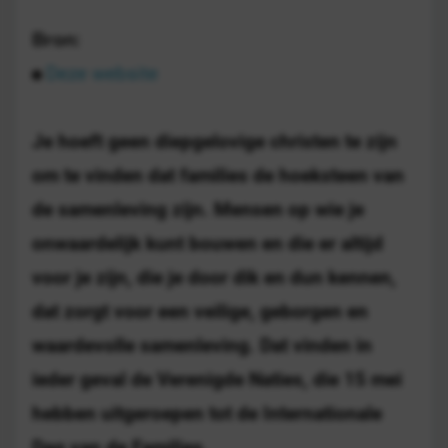
Bron:
Deze website
Je hoeft geen diepgelovige christen te zijn
om te vinden dat families de hoeksteen van
de samenleving zijn. Mensen op wie je
onwaardelijk kunt bouwen en die er altijd
voor je zijn, die je door dik en dun kennen,
dat zorgt voor een veilige, geborgen en
waardevolle samenleving. Dat vinden in
ieder geval de Verenigde Naties, die 15 mei
hebben uitgeroepen tot de Internationale
Dag van de Families.