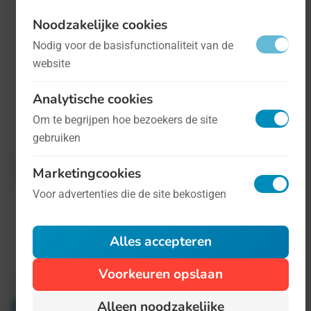
Welke doelen dat zijn, daar blijft de VN dan
Noodzakelijke cookies
weer wat vaag over. De SDG's draaien in eder
Nodig voor de basisfunctionaliteit van de
website
geval om het uitbannen van armoede,
discriminatie, misbruik en om duurzaamheid
Analytische cookies
zelf. Op
deze websitevan de VN vindt u meer
Om te begrijpen hoe bezoekers de site
informatie
.
gebruiken
Marketingcookies
Voor advertenties die de site bekostigen
Alles accepteren
Voorkeuren opslaan
Alleen noodzakelijke