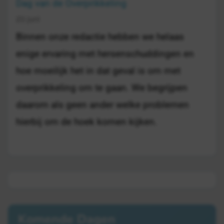
Dag van de Overprikkeling
23 juni
Binnen onze redactie hebben we helaas
enige ervaring met hersenschuddingen en
hoe moeilijk het in dat geval is om met
overprikkeling om te gaan. We begrijpen
daarom als geen ander welke problemen
hierbij om de hoek komen kijken.
Komende Dagen