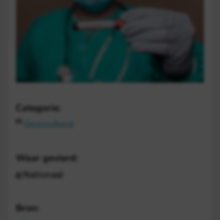
Categorie:
Gezondheid
Waar gevierd:
Nationaal
Bron: