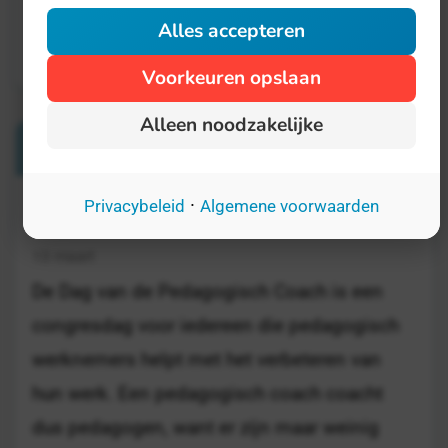
Alles accepteren
Voorkeuren opslaan
Alleen noodzakelijke
Verwante Dagen
·
Privacybeleid
Algemene voorwaarden
Dag van de Pedagogisch Coach
13 maart
De Dag van de Pedagogisch Coach is een
congresdag voor iedereen die pedagogisch
werknemers helpt met het verbeteren van
hun werk. Een pedagogisch coach coacht
dus pedagogen, want er zijn maar weinig