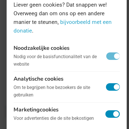
Liever geen cookies? Dat snappen we!
gesproken over 'de effecten van long covid
Overweeg dan om ons op een andere
op orgaansystemen' en 'wat de
manier te steunen,
bijvoorbeeld met een
maatschappelijke impact van long covid is'.
donatie
.
Er komen bekende mensen langs, waaronder
Noodzakelijke cookies
Marion Koopmans en demissionair minister
Nodig voor de basisfunctionaliteit van de
Pia Dijkstra voor Medische Zorg.
website
Informatie over deze Dag is onder andere te
Analytische cookies
vinden op
de website van Virology
Om te begrijpen hoe bezoekers de site
gebruiken
Education
.
Marketingcookies
Voor advertenties die de site bekostigen