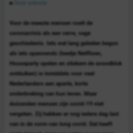
Deze website
Voor de meeste mensen voelt de
coronacrisis als een verre, vage
geschiedenis. Iets wat lang geleden begon
als iets spannends (beetje Netflixen,
Houseparty spelen en stiekem de avondklok
ontduiken) is inmiddels voor veel
Nederlanders een aparte, korte
onderbreking van hun leven. Maar
duizenden mensen zijn covid-19 niet
vergeten. Zij hebben er nog iedere dag last
van in de vorm van long covid. Dat heeft