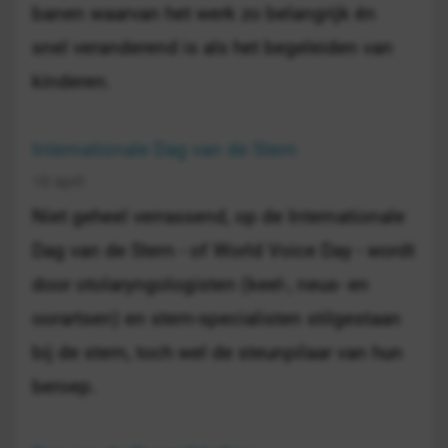
banen waarvan het werk zo belangrijk én
snel veranderend is als het begeleiden van
kinderen.
Internationale Dag van de Stem
16 april
Niet geheel verrassend, op de Internationale
Dag van de Stem - of World Voice Day - wordt
door otolaryngologisten (keel-, neus- en
oorartsen) en stem-specialisten stilgestaan
bij de stem, toch wel de steunpilaar van hun
beroep.