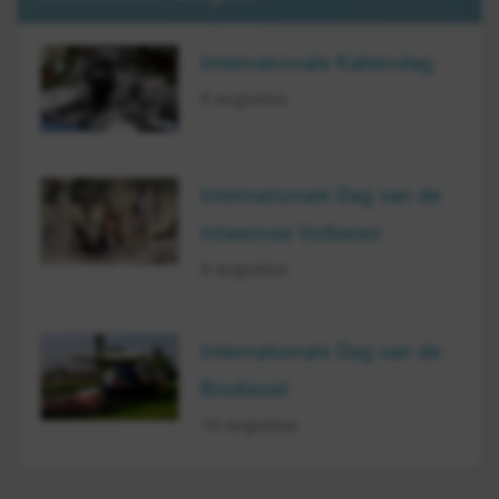
Internationale Kattendag
8 augustus
Internationale Dag van de
Inheemse Volkeren
9 augustus
Internationale Dag van de
Biodiesel
10 augustus