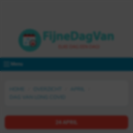
Menu
HOME
OVERZICHT
APRIL
DAG VAN LONG COVID
24 APRIL