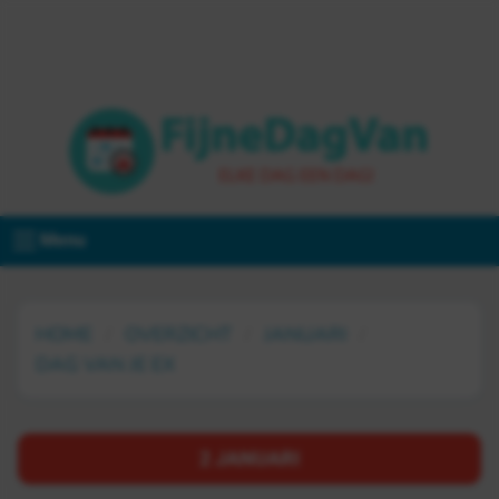
Menu
HOME
OVERZICHT
JANUARI
DAG VAN JE EX
2 JANUARI