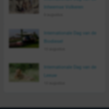
Inheemse Volkeren
9 augustus
Internationale Dag van de
Biodiesel
10 augustus
Internationale Dag van de
Leeuw
10 augustus