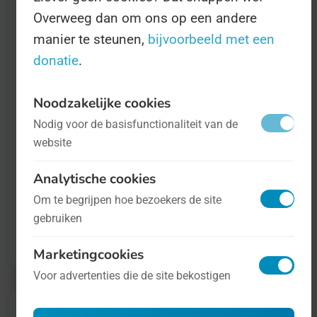
dankbaarheid.
Overweeg dan om ons op een andere
manier te steunen,
bijvoorbeeld met een
Maar bovenal is de Dag van de Ex bedoeld
donatie
.
als experiment om te kijken hoe makkelijk
het is om een Dag op te richten. Best
Noodzakelijke cookies
makkelijk, zo blijkt. Daarom vierden we 'em
Nodig voor de basisfunctionaliteit van de
website
sowieso in 2014, maar hey, dat doen we dit
jaar ook gewoon.
Analytische cookies
Om te begrijpen hoe bezoekers de site
Het artikel van NRC.next is
hier te lezen
(wel
gebruiken
achter de betaalmuur).
Marketingcookies
Voor advertenties die de site bekostigen