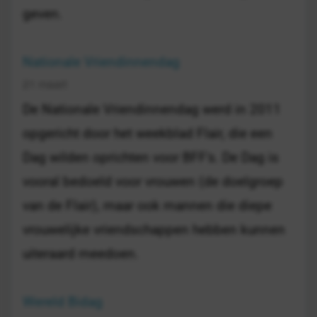
geven.
Nationale Vriendinnendag
21 maart
De Nationale Vriendinnendag werd in 2011
opgericht door het weekblad Flair, die een
Dag wilden oprichten voor BFF's. De Dag is
vooral bedoeld voor vrouwen (de doelgroep
van de Flair), maar ook mannen die diepe
vrouwelijke vriendschappen hebben kunnen
uiteraard meedoen.
Wereld Bidag