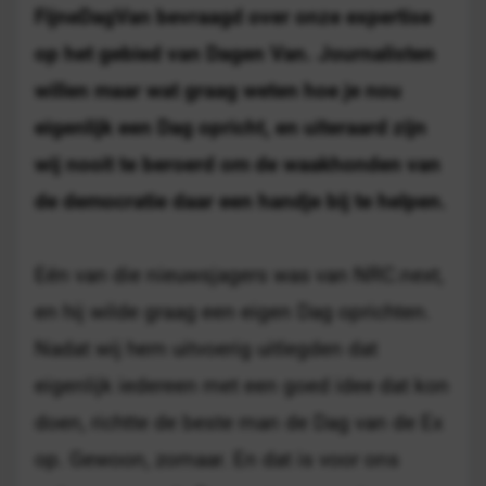
FijneDagVan bevraagd over onze expertise
op het gebied van Dagen Van. Journalisten
willen maar wat graag weten hoe je nou
eigenlijk een Dag opricht, en uiteraard zijn
wij nooit te beroerd om de waakhonden van
de democratie daar een handje bij te helpen.
Eén van die nieuwsjagers was van NRC.next,
en hij wilde graag een eigen Dag oprichten.
Nadat wij hem uitvoerig uitlegden dat
eigenlijk iedereen met een goed idee dat kon
doen, richtte de beste man de Dag van de Ex
op. Gewoon, zomaar. En dat is voor ons