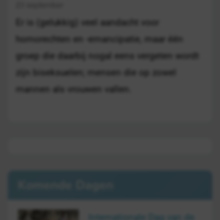
23 september
Er is (gelukkig) veel aandacht voor
homorechten en -emancipatie, maar één
groep die daarbij nogal eens vergeten wordt
zijn biseksuelen; mensen die op zowel
mannen als vrouwen vallen.
Komende Dagen
Internationale Dag van de