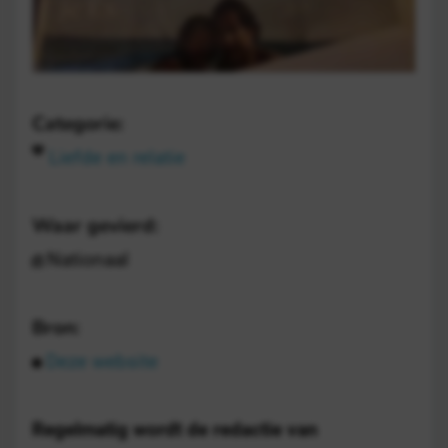
Categorie:
Liefde en relatie
Waar gevierd:
Nationaal
Bron:
Deze website
Regelmatig wordt de redactie van