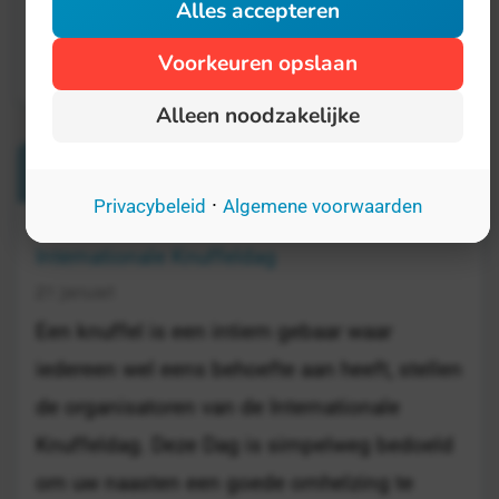
Alles accepteren
Voorkeuren opslaan
Alleen noodzakelijke
Verwante Dagen
·
Privacybeleid
Algemene voorwaarden
Internationale Knuffeldag
21 januari
Een knuffel is een intiem gebaar waar
iedereen wel eens behoefte aan heeft, stellen
de organisatoren van de Internationale
Knuffeldag. Deze Dag is simpelweg bedoeld
om uw naasten een goede omhelzing te